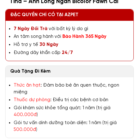
Tina – Anh Lông Ngắn Bicolor Fawn Cái
ĐẶC QUYỀN CHỈ CÓ TẠI AZPET
7 Ngày Đổi Trả
với bất kỳ lý do gì
An tâm song hành với
Bảo Hành 365 Ngày
Hỗ trợ y tế
30 Ngày
Đường dây khẩn cấp
24/7
Quà Tặng Đi Kèm
Thức ăn hạt
: Đảm bảo bé ăn quen thuộc, ngon
miệng
Thuốc dự phòng
: Điều trị các bệnh cơ bản
Gói khám sức khỏe tổng quát: 1 năm (trị giá
400.000đ
)
Gói tư vấn dinh dưỡng toàn diện: 1 năm (trị giá
500.000đ
)