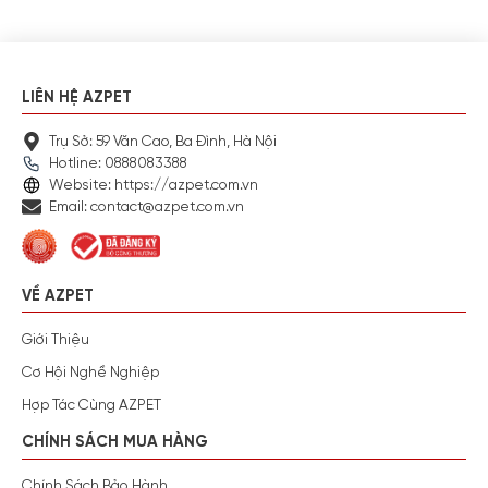
LIÊN HỆ AZPET
Trụ Sở: 59 Văn Cao, Ba Đình, Hà Nội
Hotline: 0888083388
Website: https://azpet.com.vn
Email: contact@azpet.com.vn
VỀ AZPET
Giới Thiệu
Cơ Hội Nghề Nghiệp
Hợp Tác Cùng AZPET
CHÍNH SÁCH MUA HÀNG
Chính Sách Bảo Hành