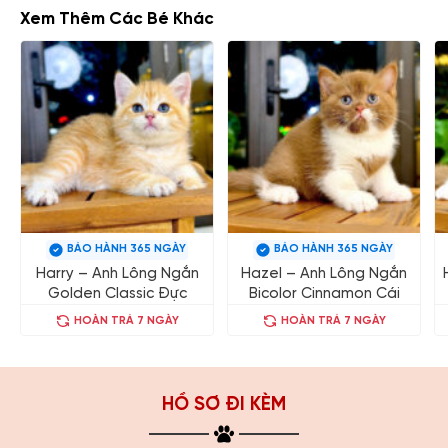
Xem Thêm Các Bé Khác
BẢO HÀNH 365 NGÀY
BẢO HÀNH 365 NGÀY
Harry – Anh Lông Ngắn
Hazel – Anh Lông Ngắn
Golden Classic Đực
Bicolor Cinnamon Cái
HOÀN TRẢ 7 NGÀY
HOÀN TRẢ 7 NGÀY
HỒ SƠ ĐI KÈM