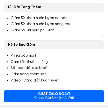
Ưu Đãi Tặng Thêm
Giảm 5% khoá huấn luyện cơ bản
Giảm 5% khoá huấn luyện nâng cao
Giảm 5% khi mua phụ kiện
Hồ Sơ Bao Gồm
Phiếu bảo hành
Cam kết thuần chủng
Sổ theo dõi sức khoẻ
Cẩm nang chăm sóc
Video hướng dẫn huấn luyện
CHAT ZALO NGAY!
Check Giá & Nhận Ưu Đãi