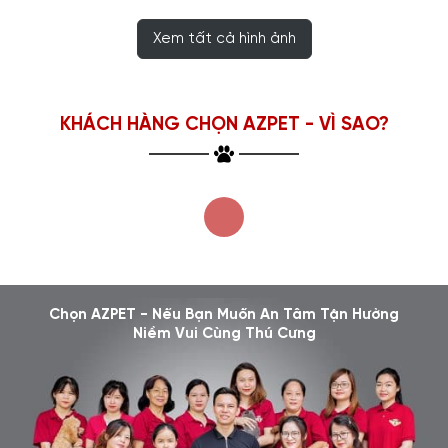
Xem tất cả hình ảnh
KHÁCH HÀNG CHỌN AZPET - VÌ SAO?
Chọn AZPET - Nếu Bạn Muốn An Tâm Tận Hưởng
Niềm Vui Cùng Thú Cưng