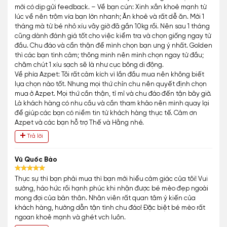
mới có dịp gửi feedback. – Về bạn cún: Xinh xắn khoẻ mạnh từ
lúc về nên trộm vía bạn lớn nhanh; Ăn khoẻ và rất dễ ăn. Mới 1
tháng mà từ bé nhỏ xíu vây giờ đã gần 10kg rồi. Nên sau 1 tháng
cũng dành đánh giá tốt cho việc kiểm tra và chọn giống ngay từ
đầu. Chu đáo và cẩn thận để mình chọn bạn ưng ý nhất. Golden
thì các bạn tình cảm; thông minh nên mình chọn ngay từ đầu;
chăm chút 1 xíu sạch sẽ là như cục bông di động.
Về phía Azpet: Tôi rất cảm kích vì lần đầu mua nên không biết
lựa chọn nào tốt. Nhưng mọi thứ chỉn chu nên quyết định chọn
mua ở Azpet. Mọi thứ cần thận, tỉ mỉ và chu đáo đến tận bây giờ.
Là khách hàng có nhu cầu và cần tham khảo nên mình quay lại
để giúp các bạn có niềm tin từ khách hàng thực tế. Cảm ơn
Azpet và các bạn hỗ trợ Thế và Hằng nhé.
Trả lời
Vũ Quốc Bảo
Thực sự thì bạn phải mua thì bạn mới hiểu cảm giác của tôi! Vui
sướng, háo hức rồi hạnh phúc khi nhận được bé mèo đẹp ngoài
mong đợi của bản thân. Nhân viên rất quan tâm ý kiến của
khách hàng, hướng dẫn tận tình chu đáo! Đặc biệt bé mèo rất
ngoan khoẻ mạnh và ghét vch luôn.