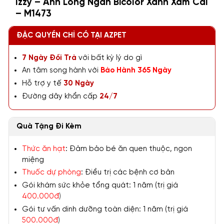
Izzy – Anh Lông Ngắn Bicolor Xanh Xám Cái
– M1473
ĐẶC QUYỀN CHỈ CÓ TẠI AZPET
7 Ngày Đổi Trả
với bất kỳ lý do gì
An tâm song hành với
Bảo Hành 365 Ngày
Hỗ trợ y tế
30 Ngày
Đường dây khẩn cấp
24/7
Quà Tặng Đi Kèm
Thức ăn hạt
: Đảm bảo bé ăn quen thuộc, ngon
miệng
Thuốc dự phòng
: Điều trị các bệnh cơ bản
Gói khám sức khỏe tổng quát: 1 năm (trị giá
400.000đ
)
Gói tư vấn dinh dưỡng toàn diện: 1 năm (trị giá
500.000đ
)