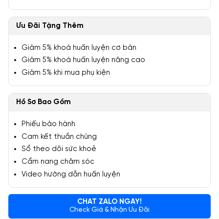
Ưu Đãi Tặng Thêm
Giảm 5% khoá huấn luyện cơ bản
Giảm 5% khoá huấn luyện nâng cao
Giảm 5% khi mua phụ kiện
Hồ Sơ Bao Gồm
Phiếu bảo hành
Cam kết thuần chủng
Sổ theo dõi sức khoẻ
Cẩm nang chăm sóc
Video hướng dẫn huấn luyện
CHAT ZALO NGAY!
Check Giá & Nhận Ưu Đãi