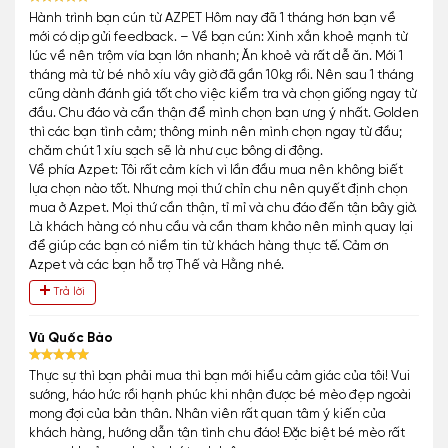
Hành trình bạn cún từ AZPET Hôm nay đã 1 tháng hơn bạn về
mới có dịp gửi feedback. – Về bạn cún: Xinh xắn khoẻ mạnh từ
lúc về nên trộm vía bạn lớn nhanh; Ăn khoẻ và rất dễ ăn. Mới 1
tháng mà từ bé nhỏ xíu vây giờ đã gần 10kg rồi. Nên sau 1 tháng
cũng dành đánh giá tốt cho việc kiểm tra và chọn giống ngay từ
đầu. Chu đáo và cẩn thận để mình chọn bạn ưng ý nhất. Golden
thì các bạn tình cảm; thông minh nên mình chọn ngay từ đầu;
chăm chút 1 xíu sạch sẽ là như cục bông di động.
Về phía Azpet: Tôi rất cảm kích vì lần đầu mua nên không biết
lựa chọn nào tốt. Nhưng mọi thứ chỉn chu nên quyết định chọn
mua ở Azpet. Mọi thứ cần thận, tỉ mỉ và chu đáo đến tận bây giờ.
Là khách hàng có nhu cầu và cần tham khảo nên mình quay lại
để giúp các bạn có niềm tin từ khách hàng thực tế. Cảm ơn
Azpet và các bạn hỗ trợ Thế và Hằng nhé.
Trả lời
Vũ Quốc Bảo
Thực sự thì bạn phải mua thì bạn mới hiểu cảm giác của tôi! Vui
sướng, háo hức rồi hạnh phúc khi nhận được bé mèo đẹp ngoài
mong đợi của bản thân. Nhân viên rất quan tâm ý kiến của
khách hàng, hướng dẫn tận tình chu đáo! Đặc biệt bé mèo rất