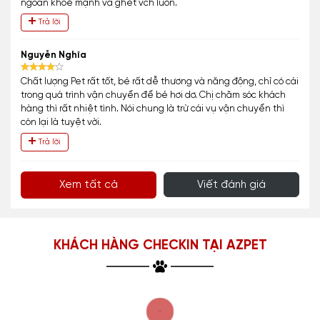
ngoan khoẻ mạnh và ghét vch luôn.
Trả lời
Nguyễn Nghĩa
Chất lượng Pet rất tốt, bé rất dễ thương và năng động, chỉ có cái
trong quá trình vận chuyển để bé hơi dơ. Chị chăm sóc khách
hàng thì rất nhiệt tình. Nói chung là trừ cái vụ vận chuyển thì
còn lại là tuyệt vời.
Trả lời
Xem tất cả
Viết đánh giá
KHÁCH HÀNG CHECKIN TẠI AZPET