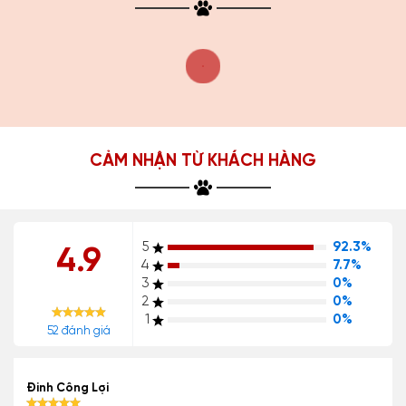
CẢM NHẬN TỪ KHÁCH HÀNG
5
92.3%
4.9
4
7.7%
3
0%
2
0%
1
0%
52 đánh giá
Đinh Công Lợi