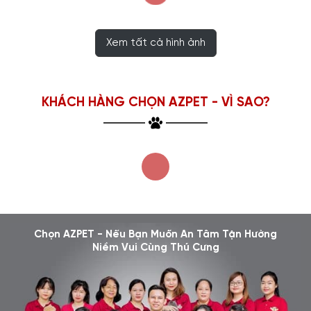
Xem tất cả hình ảnh
KHÁCH HÀNG CHỌN AZPET - VÌ SAO?
Chọn AZPET - Nếu Bạn Muốn An Tâm Tận Hưởng
Niềm Vui Cùng Thú Cưng