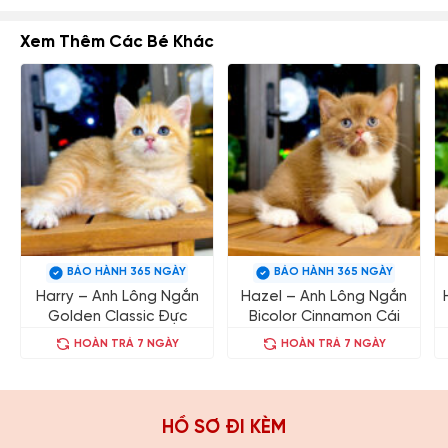
Xem Thêm Các Bé Khác
BẢO HÀNH 365 NGÀY
BẢO HÀNH 365 NGÀY
Harry – Anh Lông Ngắn
Hazel – Anh Lông Ngắn
Golden Classic Đực
Bicolor Cinnamon Cái
HOÀN TRẢ 7 NGÀY
HOÀN TRẢ 7 NGÀY
HỒ SƠ ĐI KÈM