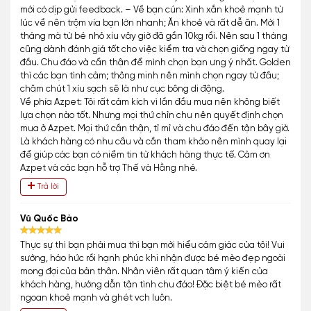
mới có dịp gửi feedback. – Về bạn cún: Xinh xắn khoẻ mạnh từ
lúc về nên trộm vía bạn lớn nhanh; Ăn khoẻ và rất dễ ăn. Mới 1
tháng mà từ bé nhỏ xíu vây giờ đã gần 10kg rồi. Nên sau 1 tháng
cũng dành đánh giá tốt cho việc kiểm tra và chọn giống ngay từ
đầu. Chu đáo và cẩn thận để mình chọn bạn ưng ý nhất. Golden
thì các bạn tình cảm; thông minh nên mình chọn ngay từ đầu;
chăm chút 1 xíu sạch sẽ là như cục bông di động.
Về phía Azpet: Tôi rất cảm kích vì lần đầu mua nên không biết
lựa chọn nào tốt. Nhưng mọi thứ chỉn chu nên quyết định chọn
mua ở Azpet. Mọi thứ cần thận, tỉ mỉ và chu đáo đến tận bây giờ.
Là khách hàng có nhu cầu và cần tham khảo nên mình quay lại
để giúp các bạn có niềm tin từ khách hàng thực tế. Cảm ơn
Azpet và các bạn hỗ trợ Thế và Hằng nhé.
Trả lời
Vũ Quốc Bảo
Thực sự thì bạn phải mua thì bạn mới hiểu cảm giác của tôi! Vui
sướng, háo hức rồi hạnh phúc khi nhận được bé mèo đẹp ngoài
mong đợi của bản thân. Nhân viên rất quan tâm ý kiến của
khách hàng, hướng dẫn tận tình chu đáo! Đặc biệt bé mèo rất
ngoan khoẻ mạnh và ghét vch luôn.