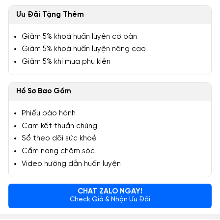
Ưu Đãi Tặng Thêm
Giảm 5% khoá huấn luyện cơ bản
Giảm 5% khoá huấn luyện nâng cao
Giảm 5% khi mua phụ kiện
Hồ Sơ Bao Gồm
Phiếu bảo hành
Cam kết thuần chủng
Sổ theo dõi sức khoẻ
Cẩm nang chăm sóc
Video hướng dẫn huấn luyện
CHAT ZALO NGAY!
Check Giá & Nhận Ưu Đãi