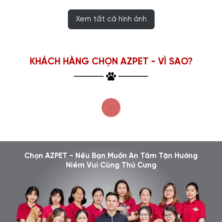
Xem tất cả hình ảnh
KHÁCH HÀNG CHỌN AZPET - VÌ SAO?
Chọn AZPET - Nếu Bạn Muốn An Tâm Tận Hưởng
Niềm Vui Cùng Thú Cưng