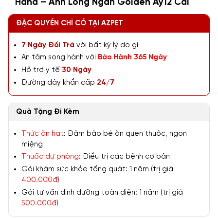
Hana – Anh Lông Ngắn Golden Ay12 Cái
ĐẶC QUYỀN CHỈ CÓ TẠI AZPET
7 Ngày Đổi Trả
với bất kỳ lý do gì
An tâm song hành với
Bảo Hành 365 Ngày
Hỗ trợ y tế
30 Ngày
Đường dây khẩn cấp
24/7
Quà Tặng Đi Kèm
Thức ăn hạt
: Đảm bảo bé ăn quen thuộc, ngon
miệng
Thuốc dự phòng
: Điều trị các bệnh cơ bản
Gói khám sức khỏe tổng quát: 1 năm (trị giá
400.000đ
)
Gói tư vấn dinh dưỡng toàn diện: 1 năm (trị giá
500.000đ
)