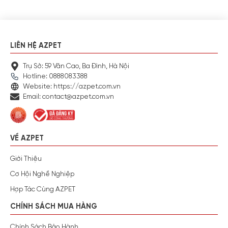
LIÊN HỆ AZPET
Trụ Sở: 59 Văn Cao, Ba Đình, Hà Nội
Hotline: 0888083388
Website: https://azpet.com.vn
Email: contact@azpet.com.vn
VỀ AZPET
Giới Thiệu
Cơ Hội Nghề Nghiệp
Hợp Tác Cùng AZPET
CHÍNH SÁCH MUA HÀNG
Chính Sách Bảo Hành