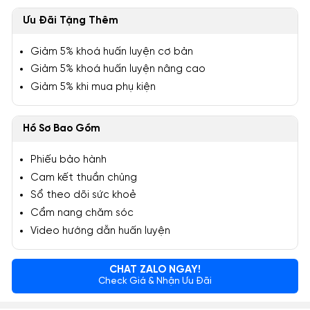
Ưu Đãi Tặng Thêm
Giảm 5% khoá huấn luyện cơ bản
Giảm 5% khoá huấn luyện nâng cao
Giảm 5% khi mua phụ kiện
Hồ Sơ Bao Gồm
Phiếu bảo hành
Cam kết thuần chủng
Sổ theo dõi sức khoẻ
Cẩm nang chăm sóc
Video hướng dẫn huấn luyện
CHAT ZALO NGAY!
Check Giá & Nhận Ưu Đãi