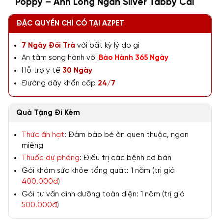
Poppy – Anh Lông Ngắn Silver Tabby Cái
ĐẶC QUYỀN CHỈ CÓ TẠI AZPET
7 Ngày Đổi Trả
với bất kỳ lý do gì
An tâm song hành với
Bảo Hành 365 Ngày
Hỗ trợ y tế
30 Ngày
Đường dây khẩn cấp
24/7
Quà Tặng Đi Kèm
Thức ăn hạt
: Đảm bảo bé ăn quen thuộc, ngon
miệng
Thuốc dự phòng
: Điều trị các bệnh cơ bản
Gói khám sức khỏe tổng quát: 1 năm (trị giá
400.000đ
)
Gói tư vấn dinh dưỡng toàn diện: 1 năm (trị giá
500.000đ
)