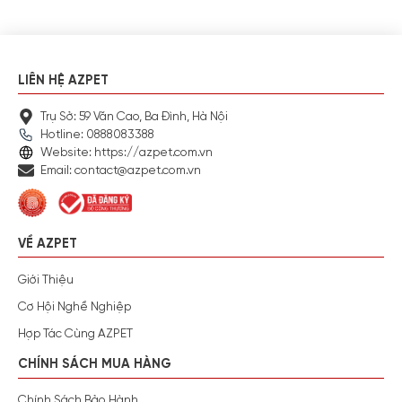
LIÊN HỆ AZPET
Trụ Sở: 59 Văn Cao, Ba Đình, Hà Nội
Hotline: 0888083388
Website: https://azpet.com.vn
Email: contact@azpet.com.vn
VỀ AZPET
Giới Thiệu
Cơ Hội Nghề Nghiệp
Hợp Tác Cùng AZPET
CHÍNH SÁCH MUA HÀNG
Chính Sách Bảo Hành