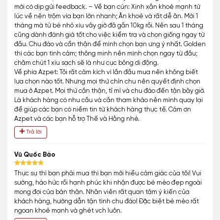
mới có dịp gửi feedback. – Về bạn cún: Xinh xắn khoẻ mạnh từ
lúc về nên trộm vía bạn lớn nhanh; Ăn khoẻ và rất dễ ăn. Mới 1
tháng mà từ bé nhỏ xíu vây giờ đã gần 10kg rồi. Nên sau 1 tháng
cũng dành đánh giá tốt cho việc kiểm tra và chọn giống ngay từ
đầu. Chu đáo và cẩn thận để mình chọn bạn ưng ý nhất. Golden
thì các bạn tình cảm; thông minh nên mình chọn ngay từ đầu;
chăm chút 1 xíu sạch sẽ là như cục bông di động.
Về phía Azpet: Tôi rất cảm kích vì lần đầu mua nên không biết
lựa chọn nào tốt. Nhưng mọi thứ chỉn chu nên quyết định chọn
mua ở Azpet. Mọi thứ cần thận, tỉ mỉ và chu đáo đến tận bây giờ.
Là khách hàng có nhu cầu và cần tham khảo nên mình quay lại
để giúp các bạn có niềm tin từ khách hàng thực tế. Cảm ơn
Azpet và các bạn hỗ trợ Thế và Hằng nhé.
Trả lời
Vũ Quốc Bảo
Thực sự thì bạn phải mua thì bạn mới hiểu cảm giác của tôi! Vui
sướng, háo hức rồi hạnh phúc khi nhận được bé mèo đẹp ngoài
mong đợi của bản thân. Nhân viên rất quan tâm ý kiến của
khách hàng, hướng dẫn tận tình chu đáo! Đặc biệt bé mèo rất
ngoan khoẻ mạnh và ghét vch luôn.