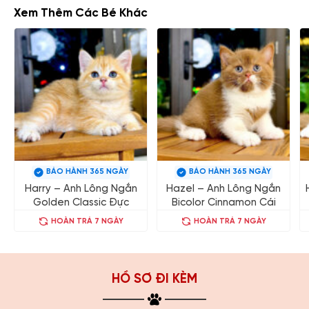
Xem Thêm Các Bé Khác
BẢO HÀNH 365 NGÀY
BẢO HÀNH 365 NGÀY
Harry – Anh Lông Ngắn
Hazel – Anh Lông Ngắn
Golden Classic Đực
Bicolor Cinnamon Cái
HOÀN TRẢ 7 NGÀY
HOÀN TRẢ 7 NGÀY
HỒ SƠ ĐI KÈM