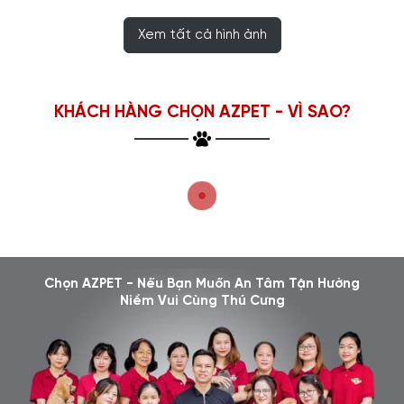
Xem tất cả hình ảnh
KHÁCH HÀNG CHỌN AZPET - VÌ SAO?
Chọn AZPET - Nếu Bạn Muốn An Tâm Tận Hưởng
Niềm Vui Cùng Thú Cưng