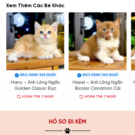
Xem Thêm Các Bé Khác
BẢO HÀNH 365 NGÀY
BẢO HÀNH 365 NGÀY
Harry – Anh Lông Ngắn
Hazel – Anh Lông Ngắn
Golden Classic Đực
Bicolor Cinnamon Cái
HOÀN TRẢ 7 NGÀY
HOÀN TRẢ 7 NGÀY
HỒ SƠ ĐI KÈM