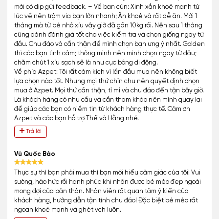
mới có dịp gửi feedback. – Về bạn cún: Xinh xắn khoẻ mạnh từ
lúc về nên trộm vía bạn lớn nhanh; Ăn khoẻ và rất dễ ăn. Mới 1
tháng mà từ bé nhỏ xíu vây giờ đã gần 10kg rồi. Nên sau 1 tháng
cũng dành đánh giá tốt cho việc kiểm tra và chọn giống ngay từ
đầu. Chu đáo và cẩn thận để mình chọn bạn ưng ý nhất. Golden
thì các bạn tình cảm; thông minh nên mình chọn ngay từ đầu;
chăm chút 1 xíu sạch sẽ là như cục bông di động.
Về phía Azpet: Tôi rất cảm kích vì lần đầu mua nên không biết
lựa chọn nào tốt. Nhưng mọi thứ chỉn chu nên quyết định chọn
mua ở Azpet. Mọi thứ cần thận, tỉ mỉ và chu đáo đến tận bây giờ.
Là khách hàng có nhu cầu và cần tham khảo nên mình quay lại
để giúp các bạn có niềm tin từ khách hàng thực tế. Cảm ơn
Azpet và các bạn hỗ trợ Thế và Hằng nhé.
Trả lời
Vũ Quốc Bảo
Thực sự thì bạn phải mua thì bạn mới hiểu cảm giác của tôi! Vui
sướng, háo hức rồi hạnh phúc khi nhận được bé mèo đẹp ngoài
mong đợi của bản thân. Nhân viên rất quan tâm ý kiến của
khách hàng, hướng dẫn tận tình chu đáo! Đặc biệt bé mèo rất
ngoan khoẻ mạnh và ghét vch luôn.