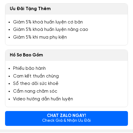
Ưu Đãi Tặng Thêm
Giảm 5% khoá huấn luyện cơ bản
Giảm 5% khoá huấn luyện nâng cao
Giảm 5% khi mua phụ kiện
Hồ Sơ Bao Gồm
Phiếu bảo hành
Cam kết thuần chủng
Sổ theo dõi sức khoẻ
Cẩm nang chăm sóc
Video hướng dẫn huấn luyện
CHAT ZALO NGAY!
Check Giá & Nhận Ưu Đãi