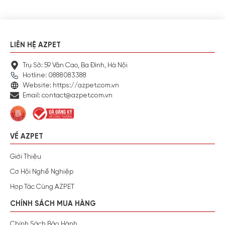
LIÊN HỆ AZPET
Trụ Sở: 59 Văn Cao, Ba Đình, Hà Nội
Hotline: 0888083388
Website: https://azpet.com.vn
Email: contact@azpet.com.vn
VỀ AZPET
Giới Thiệu
Cơ Hội Nghề Nghiệp
Hợp Tác Cùng AZPET
CHÍNH SÁCH MUA HÀNG
Chính Sách Bảo Hành