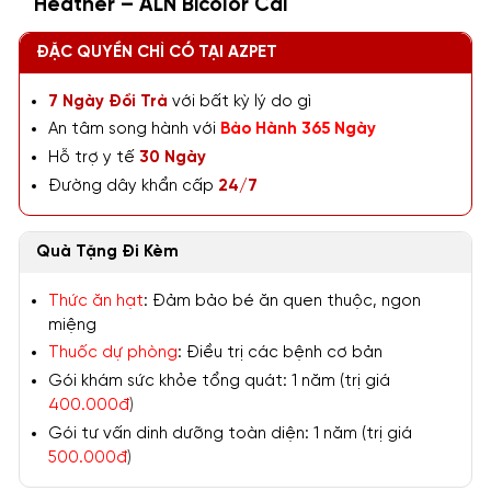
Heather – ALN Bicolor Cái
ĐẶC QUYỀN CHỈ CÓ TẠI AZPET
7 Ngày Đổi Trả
với bất kỳ lý do gì
An tâm song hành với
Bảo Hành 365 Ngày
Hỗ trợ y tế
30 Ngày
Đường dây khẩn cấp
24/7
Quà Tặng Đi Kèm
Thức ăn hạt
: Đảm bảo bé ăn quen thuộc, ngon
miệng
Thuốc dự phòng
: Điều trị các bệnh cơ bản
Gói khám sức khỏe tổng quát: 1 năm (trị giá
400.000đ
)
Gói tư vấn dinh dưỡng toàn diện: 1 năm (trị giá
500.000đ
)