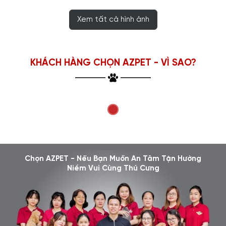
Xem tất cả hình ảnh
KHÁCH HÀNG CHỌN AZPET - VÌ SAO?
Chọn AZPET - Nếu Bạn Muốn An Tâm Tận Hưởng
Niềm Vui Cùng Thú Cưng