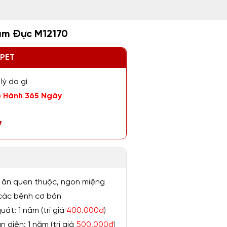
ám Đực M12170
ZPET
lý do gì
 Hành 365 Ngày
7
 ăn quen thuộc, ngon miệng
ị các bệnh cơ bản
át: 1 năm (trị giá
400.000đ
)
 diện: 1 năm (trị giá
500.000đ
)