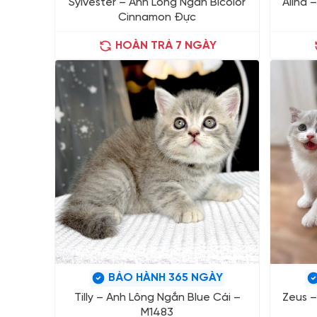
Sylvester – Anh Lông Ngắn Bicolor
Alina 
Cinnamon Đực
HOÀN TRẢ 7 NGÀY
BẢO HÀNH 365 NGÀY
Tilly – Anh Lông Ngắn Blue Cái –
Zeus –
M1483