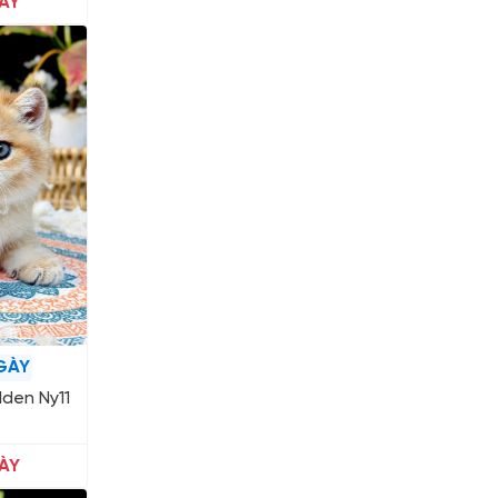
ÀY
GÀY
den Ny11
ÀY