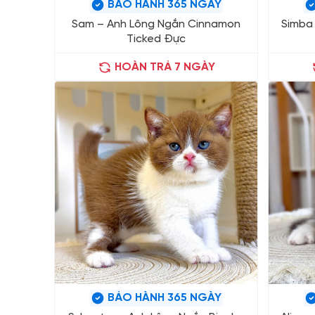
BẢO HÀNH 365 NGÀY
Sam – Anh Lông Ngắn Cinnamon
Simba
Ticked Đực
HOÀN TRẢ 7 NGÀY
BẢO HÀNH 365 NGÀY