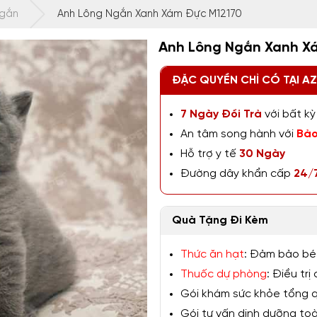
Ngắn
Anh Lông Ngắn Xanh Xám Đực M12170
Anh Lông Ngắn Xanh X
ĐẶC QUYỀN CHỈ CÓ TẠI A
7 Ngày Đổi Trả
với bất kỳ 
An tâm song hành với
Bảo
Hỗ trợ y tế
30 Ngày
Đường dây khẩn cấp
24/
Quà Tặng Đi Kèm
Thức ăn hạt
: Đảm bảo bé
Thuốc dự phòng
: Điều tr
Gói khám sức khỏe tổng qu
Gói tư vấn dinh dưỡng toàn