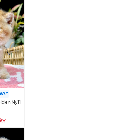
GÀY
lden Ny11
ÀY