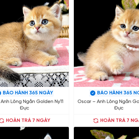
BẢO HÀNH 365 NGÀY
BẢO HÀNH 365 N
– Anh Lông Ngắn Golden Ny11
Oscar – Anh Lông Ngắn Go
Đực
Đực
HOÀN TRẢ 7 NGÀY
HOÀN TRẢ 7 NG