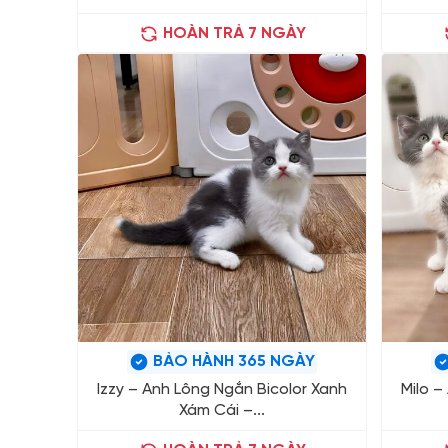
HOÀN TRẢ 7 NGÀY
BẢO HÀNH 365 NGÀY
Izzy – Anh Lông Ngắn Bicolor Xanh
Milo –
Xám Cái –...