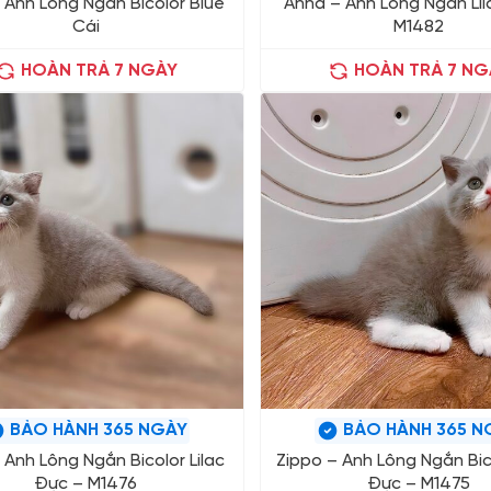
– Anh Lông Ngắn Bicolor Blue
Anna – Anh Lông Ngắn Lil
Cái
M1482
HOÀN TRẢ 7 NGÀY
HOÀN TRẢ 7 NG
BẢO HÀNH 365 NGÀY
BẢO HÀNH 365 N
 Anh Lông Ngắn Bicolor Lilac
Zippo – Anh Lông Ngắn Bico
Đực – M1476
Đực – M1475