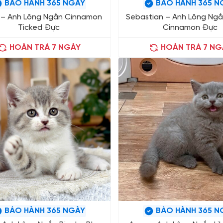
BẢO HÀNH 365 NGÀY
BẢO HÀNH 365 N
 – Anh Lông Ngắn Cinnamon
Sebastian – Anh Lông Ngắ
Ticked Đực
Cinnamon Đực
HOÀN TRẢ 7 NGÀY
HOÀN TRẢ 7 NG
BẢO HÀNH 365 NGÀY
BẢO HÀNH 365 N