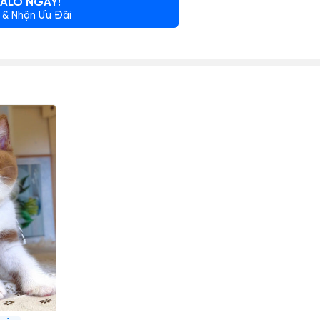
ALO NGAY!
 & Nhận Ưu Đãi