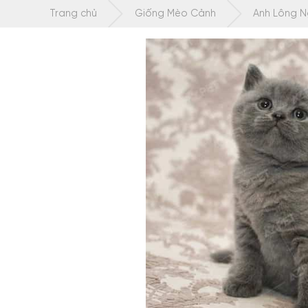
Chuyển
Trang chủ
Giống Mèo Cảnh
Anh Lông 
tới
nội
dung