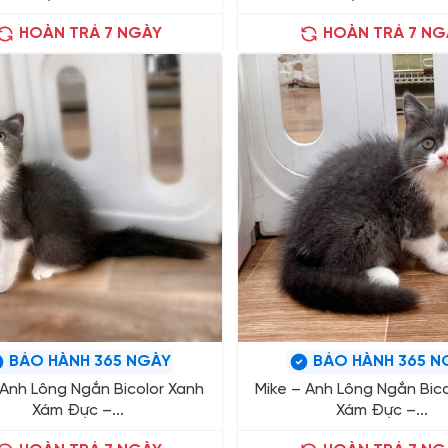
HOÀN TRẢ 7 NGÀY
HOÀN TRẢ 7 NG
BẢO HÀNH 365 NGÀY
BẢO HÀNH 365 N
 Anh Lông Ngắn Bicolor Xanh
Mike – Anh Lông Ngắn Bico
Xám Đực –...
Xám Đực –...