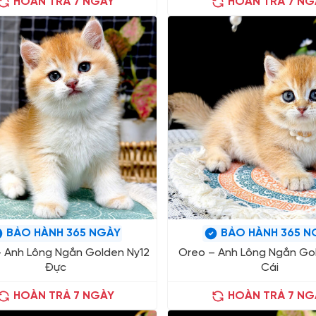
HOÀN TRẢ 7 NGÀY
HOÀN TRẢ 7 NG
BẢO HÀNH 365 NGÀY
BẢO HÀNH 365 N
– Anh Lông Ngắn Golden Ny12
Oreo – Anh Lông Ngắn Gol
Đực
Cái
HOÀN TRẢ 7 NGÀY
HOÀN TRẢ 7 NG