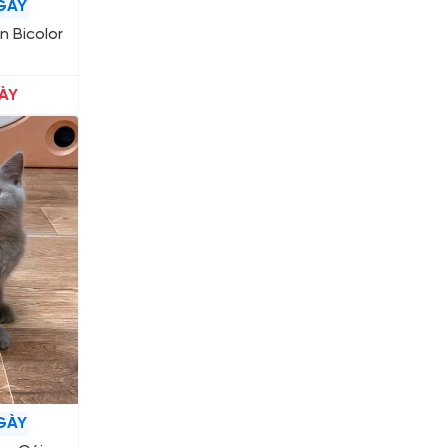
GÀY
n Bicolor
ÀY
GÀY