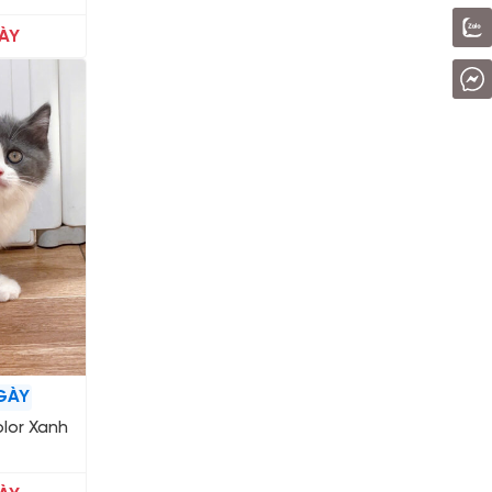
ÀY
GÀY
lor Xanh