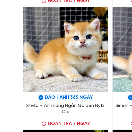
HOÀN TRẢ 7 NGÀY
BẢO HÀNH 365 NGÀY
Stella – Anh Lông Ngắn Golden Ny12
Simon 
Cái
HOÀN TRẢ 7 NGÀY