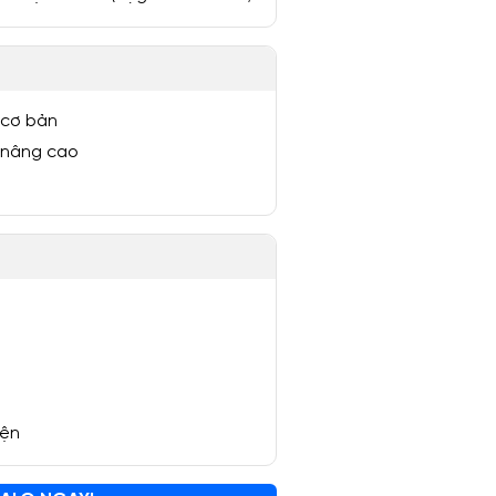
 cơ bản
 nâng cao
yện