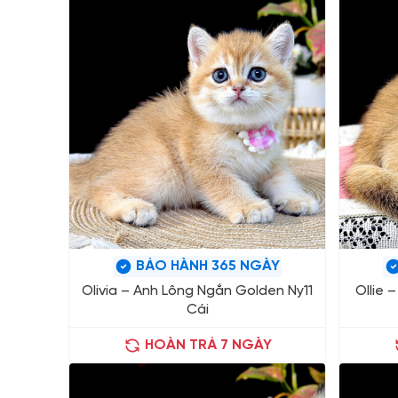
BẢO HÀNH 365 NGÀY
Olivia – Anh Lông Ngắn Golden Ny11
Ollie 
Cái
HOÀN TRẢ 7 NGÀY