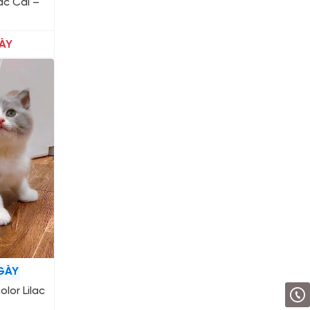
ac Cái –
ÀY
GÀY
lor Lilac