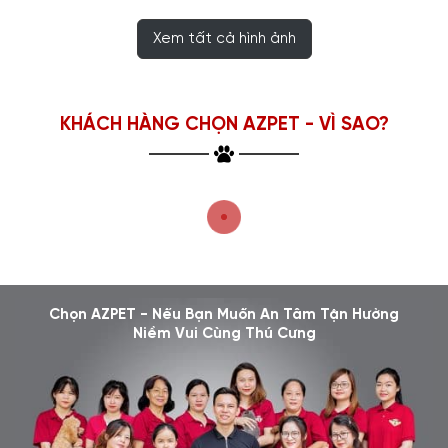
Xem tất cả hình ảnh
KHÁCH HÀNG CHỌN AZPET - VÌ SAO?
Chọn AZPET - Nếu Bạn Muốn An Tâm Tận Hưởng
Niềm Vui Cùng Thú Cưng