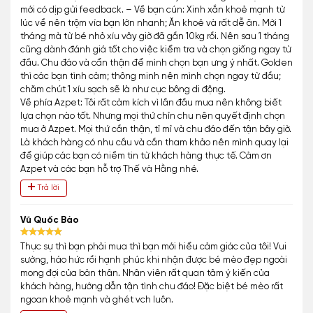
mới có dịp gửi feedback. – Về bạn cún: Xinh xắn khoẻ mạnh từ
lúc về nên trộm vía bạn lớn nhanh; Ăn khoẻ và rất dễ ăn. Mới 1
tháng mà từ bé nhỏ xíu vây giờ đã gần 10kg rồi. Nên sau 1 tháng
cũng dành đánh giá tốt cho việc kiểm tra và chọn giống ngay từ
đầu. Chu đáo và cẩn thận để mình chọn bạn ưng ý nhất. Golden
thì các bạn tình cảm; thông minh nên mình chọn ngay từ đầu;
chăm chút 1 xíu sạch sẽ là như cục bông di động.
Về phía Azpet: Tôi rất cảm kích vì lần đầu mua nên không biết
lựa chọn nào tốt. Nhưng mọi thứ chỉn chu nên quyết định chọn
mua ở Azpet. Mọi thứ cần thận, tỉ mỉ và chu đáo đến tận bây giờ.
Là khách hàng có nhu cầu và cần tham khảo nên mình quay lại
để giúp các bạn có niềm tin từ khách hàng thực tế. Cảm ơn
Azpet và các bạn hỗ trợ Thế và Hằng nhé.
Trả lời
Vũ Quốc Bảo
Thực sự thì bạn phải mua thì bạn mới hiểu cảm giác của tôi! Vui
sướng, háo hức rồi hạnh phúc khi nhận được bé mèo đẹp ngoài
mong đợi của bản thân. Nhân viên rất quan tâm ý kiến của
khách hàng, hướng dẫn tận tình chu đáo! Đặc biệt bé mèo rất
ngoan khoẻ mạnh và ghét vch luôn.