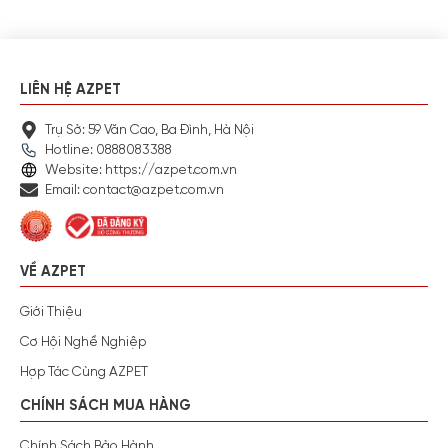
LIÊN HỆ AZPET
Trụ Sở: 59 Văn Cao, Ba Đình, Hà Nội
Hotline: 0888083388
Website: https://azpet.com.vn
Email: contact@azpet.com.vn
VỀ AZPET
Giới Thiệu
Cơ Hội Nghề Nghiệp
Hợp Tác Cùng AZPET
CHÍNH SÁCH MUA HÀNG
Chính Sách Bảo Hành