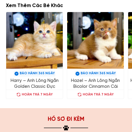
Xem Thêm Các Bé Khác
BẢO HÀNH 365 NGÀY
BẢO HÀNH 365 NGÀY
Harry – Anh Lông Ngắn
Hazel – Anh Lông Ngắn
Golden Classic Đực
Bicolor Cinnamon Cái
HOÀN TRẢ 7 NGÀY
HOÀN TRẢ 7 NGÀY
HỒ SƠ ĐI KÈM