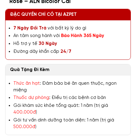
Rose – ALN Bicolor Cái
ĐẶC QUYỀN CHỈ CÓ TẠI AZPET
7 Ngày Đổi Trả
với bất kỳ lý do gì
An tâm song hành với
Bảo Hành 365 Ngày
Hỗ trợ y tế
30 Ngày
Đường dây khẩn cấp
24/7
Quà Tặng Đi Kèm
Thức ăn hạt
: Đảm bảo bé ăn quen thuộc, ngon
miệng
Thuốc dự phòng
: Điều trị các bệnh cơ bản
Gói khám sức khỏe tổng quát: 1 năm (trị giá
400.000đ
)
Gói tư vấn dinh dưỡng toàn diện: 1 năm (trị giá
500.000đ
)