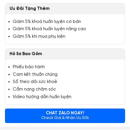
Ưu Đãi Tặng Thêm
Giảm 5% khoá huấn luyện cơ bản
Giảm 5% khoá huấn luyện nâng cao
Giảm 5% khi mua phụ kiện
Hồ Sơ Bao Gồm
Phiếu bảo hành
Cam kết thuần chủng
Sổ theo dõi sức khoẻ
Cẩm nang chăm sóc
Video hướng dẫn huấn luyện
CHAT ZALO NGAY!
Check Giá & Nhận Ưu Đãi