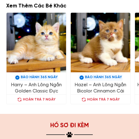
Xem Thêm Các Bé Khác
BẢO HÀNH 365 NGÀY
BẢO HÀNH 365 NGÀY
Harry – Anh Lông Ngắn
Hazel – Anh Lông Ngắn
Golden Classic Đực
Bicolor Cinnamon Cái
HOÀN TRẢ 7 NGÀY
HOÀN TRẢ 7 NGÀY
HỒ SƠ ĐI KÈM