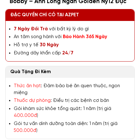
Bobby – Anh Lông Ngắn Golden Ny12 Đực
ĐẶC QUYỀN CHỈ CÓ TẠI AZPET
7 Ngày Đổi Trả
với bất kỳ lý do gì
An tâm song hành với
Bảo Hành 365 Ngày
Hỗ trợ y tế
30 Ngày
Đường dây khẩn cấp
24/7
Quà Tặng Đi Kèm
Thức ăn hạt
: Đảm bảo bé ăn quen thuộc, ngon
miệng
Thuốc dự phòng
: Điều trị các bệnh cơ bản
Gói khám sức khỏe tổng quát: 1 năm (trị giá
400.000đ
)
Gói tư vấn dinh dưỡng toàn diện: 1 năm (trị giá
500.000đ
)