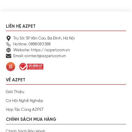
LIÊN HỆ AZPET
Trụ Sở: 59 Văn Cao, Ba Đình, Hà Nội
Hotline: 0888083388
Website: https://azpet.com.vn
Email: contact@azpet.com.vn
VỀ AZPET
Giới Thiệu
Cơ Hội Nghề Nghiệp
Hợp Tác Cùng AZPET
CHÍNH SÁCH MUA HÀNG
Chính Sách Bảo Hành