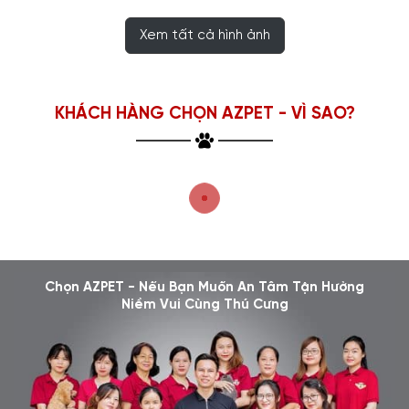
Xem tất cả hình ảnh
KHÁCH HÀNG CHỌN AZPET - VÌ SAO?
Chọn AZPET - Nếu Bạn Muốn An Tâm Tận Hưởng
Niềm Vui Cùng Thú Cưng