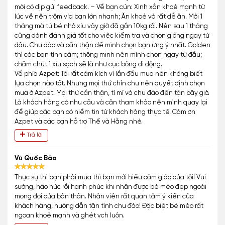
mới có dịp gửi feedback. – Về bạn cún: Xinh xắn khoẻ mạnh từ
lúc về nên trộm vía bạn lớn nhanh; Ăn khoẻ và rất dễ ăn. Mới 1
tháng mà từ bé nhỏ xíu vây giờ đã gần 10kg rồi. Nên sau 1 tháng
cũng dành đánh giá tốt cho việc kiểm tra và chọn giống ngay từ
đầu. Chu đáo và cẩn thận để mình chọn bạn ưng ý nhất. Golden
thì các bạn tình cảm; thông minh nên mình chọn ngay từ đầu;
chăm chút 1 xíu sạch sẽ là như cục bông di động.
Về phía Azpet: Tôi rất cảm kích vì lần đầu mua nên không biết
lựa chọn nào tốt. Nhưng mọi thứ chỉn chu nên quyết định chọn
mua ở Azpet. Mọi thứ cần thận, tỉ mỉ và chu đáo đến tận bây giờ.
Là khách hàng có nhu cầu và cần tham khảo nên mình quay lại
để giúp các bạn có niềm tin từ khách hàng thực tế. Cảm ơn
Azpet và các bạn hỗ trợ Thế và Hằng nhé.
Trả lời
Vũ Quốc Bảo
Thực sự thì bạn phải mua thì bạn mới hiểu cảm giác của tôi! Vui
sướng, háo hức rồi hạnh phúc khi nhận được bé mèo đẹp ngoài
mong đợi của bản thân. Nhân viên rất quan tâm ý kiến của
khách hàng, hướng dẫn tận tình chu đáo! Đặc biệt bé mèo rất
ngoan khoẻ mạnh và ghét vch luôn.