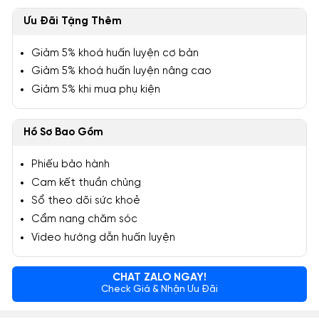
Ưu Đãi Tặng Thêm
Giảm 5% khoá huấn luyện cơ bản
Giảm 5% khoá huấn luyện nâng cao
Giảm 5% khi mua phụ kiện
Hồ Sơ Bao Gồm
Phiếu bảo hành
Cam kết thuần chủng
Sổ theo dõi sức khoẻ
Cẩm nang chăm sóc
Video hướng dẫn huấn luyện
CHAT ZALO NGAY!
Check Giá & Nhận Ưu Đãi