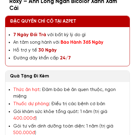
Roxy – Anh Lông Ngắn Bicolor Xanh Xám
Cái
ĐẶC QUYỀN CHỈ CÓ TẠI AZPET
7 Ngày Đổi Trả
với bất kỳ lý do gì
An tâm song hành với
Bảo Hành 365 Ngày
Hỗ trợ y tế
30 Ngày
Đường dây khẩn cấp
24/7
Quà Tặng Đi Kèm
Thức ăn hạt
: Đảm bảo bé ăn quen thuộc, ngon
miệng
Thuốc dự phòng
: Điều trị các bệnh cơ bản
Gói khám sức khỏe tổng quát: 1 năm (trị giá
400.000đ
)
Gói tư vấn dinh dưỡng toàn diện: 1 năm (trị giá
500.000đ
)