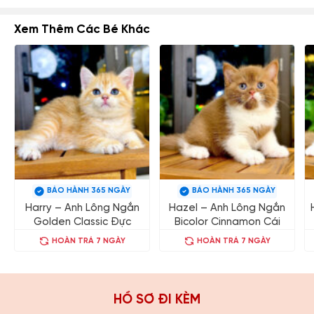
Xem Thêm Các Bé Khác
BẢO HÀNH 365 NGÀY
BẢO HÀNH 365 NGÀY
Harry – Anh Lông Ngắn
Hazel – Anh Lông Ngắn
Golden Classic Đực
Bicolor Cinnamon Cái
HOÀN TRẢ 7 NGÀY
HOÀN TRẢ 7 NGÀY
HỒ SƠ ĐI KÈM