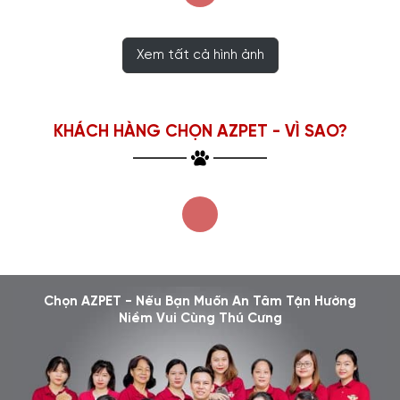
Xem tất cả hình ảnh
KHÁCH HÀNG CHỌN AZPET - VÌ SAO?
Chọn AZPET - Nếu Bạn Muốn An Tâm Tận Hưởng
Niềm Vui Cùng Thú Cưng