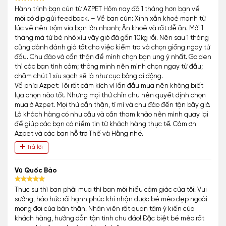
Hành trình bạn cún từ AZPET Hôm nay đã 1 tháng hơn bạn về
mới có dịp gửi feedback. – Về bạn cún: Xinh xắn khoẻ mạnh từ
lúc về nên trộm vía bạn lớn nhanh; Ăn khoẻ và rất dễ ăn. Mới 1
tháng mà từ bé nhỏ xíu vây giờ đã gần 10kg rồi. Nên sau 1 tháng
cũng dành đánh giá tốt cho việc kiểm tra và chọn giống ngay từ
đầu. Chu đáo và cẩn thận để mình chọn bạn ưng ý nhất. Golden
thì các bạn tình cảm; thông minh nên mình chọn ngay từ đầu;
chăm chút 1 xíu sạch sẽ là như cục bông di động.
Về phía Azpet: Tôi rất cảm kích vì lần đầu mua nên không biết
lựa chọn nào tốt. Nhưng mọi thứ chỉn chu nên quyết định chọn
mua ở Azpet. Mọi thứ cần thận, tỉ mỉ và chu đáo đến tận bây giờ.
Là khách hàng có nhu cầu và cần tham khảo nên mình quay lại
để giúp các bạn có niềm tin từ khách hàng thực tế. Cảm ơn
Azpet và các bạn hỗ trợ Thế và Hằng nhé.
Trả lời
Vũ Quốc Bảo
Thực sự thì bạn phải mua thì bạn mới hiểu cảm giác của tôi! Vui
sướng, háo hức rồi hạnh phúc khi nhận được bé mèo đẹp ngoài
mong đợi của bản thân. Nhân viên rất quan tâm ý kiến của
khách hàng, hướng dẫn tận tình chu đáo! Đặc biệt bé mèo rất