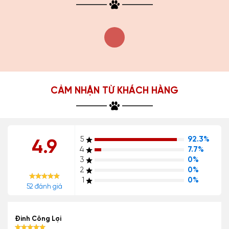
CẢM NHẬN TỪ KHÁCH HÀNG
5
92.3%
4.9
4
7.7%
3
0%
2
0%
1
0%
52 đánh giá
Đinh Công Lợi