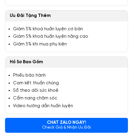
Ưu Đãi Tặng Thêm
Giảm 5% khoá huấn luyện cơ bản
Giảm 5% khoá huấn luyện nâng cao
Giảm 5% khi mua phụ kiện
Hồ Sơ Bao Gồm
Phiếu bảo hành
Cam kết thuần chủng
Sổ theo dõi sức khoẻ
Cẩm nang chăm sóc
Video hướng dẫn huấn luyện
CHAT ZALO NGAY!
Check Giá & Nhận Ưu Đãi