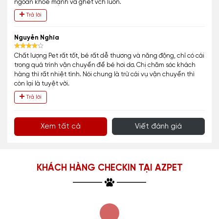
ngoan khoẻ mạnh và ghét vch luôn.
Trả lời
Nguyễn Nghĩa
Chất lượng Pet rất tốt, bé rất dễ thương và năng động, chỉ có cái
trong quá trình vận chuyển để bé hơi dơ. Chị chăm sóc khách
hàng thì rất nhiệt tình. Nói chung là trừ cái vụ vận chuyển thì
còn lại là tuyệt vời.
Trả lời
Xem tất cả
Viết đánh giá
KHÁCH HÀNG CHECKIN TẠI AZPET