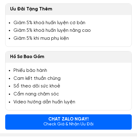
Ưu Đãi Tặng Thêm
Giảm 5% khoá huấn luyện cơ bản
Giảm 5% khoá huấn luyện nâng cao
Giảm 5% khi mua phụ kiện
Hồ Sơ Bao Gồm
Phiếu bảo hành
Cam kết thuần chủng
Sổ theo dõi sức khoẻ
Cẩm nang chăm sóc
Video hướng dẫn huấn luyện
CHAT ZALO NGAY!
Check Giá & Nhận Ưu Đãi