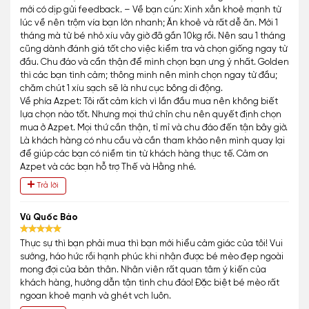
mới có dịp gửi feedback. – Về bạn cún: Xinh xắn khoẻ mạnh từ
lúc về nên trộm vía bạn lớn nhanh; Ăn khoẻ và rất dễ ăn. Mới 1
tháng mà từ bé nhỏ xíu vây giờ đã gần 10kg rồi. Nên sau 1 tháng
cũng dành đánh giá tốt cho việc kiểm tra và chọn giống ngay từ
đầu. Chu đáo và cẩn thận để mình chọn bạn ưng ý nhất. Golden
thì các bạn tình cảm; thông minh nên mình chọn ngay từ đầu;
chăm chút 1 xíu sạch sẽ là như cục bông di động.
Về phía Azpet: Tôi rất cảm kích vì lần đầu mua nên không biết
lựa chọn nào tốt. Nhưng mọi thứ chỉn chu nên quyết định chọn
mua ở Azpet. Mọi thứ cần thận, tỉ mỉ và chu đáo đến tận bây giờ.
Là khách hàng có nhu cầu và cần tham khảo nên mình quay lại
để giúp các bạn có niềm tin từ khách hàng thực tế. Cảm ơn
Azpet và các bạn hỗ trợ Thế và Hằng nhé.
Trả lời
Vũ Quốc Bảo
Thực sự thì bạn phải mua thì bạn mới hiểu cảm giác của tôi! Vui
sướng, háo hức rồi hạnh phúc khi nhận được bé mèo đẹp ngoài
mong đợi của bản thân. Nhân viên rất quan tâm ý kiến của
khách hàng, hướng dẫn tận tình chu đáo! Đặc biệt bé mèo rất
ngoan khoẻ mạnh và ghét vch luôn.