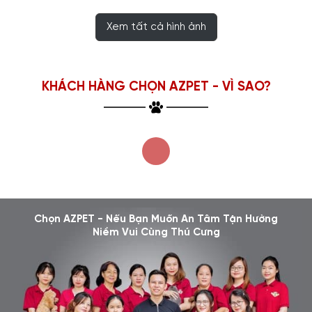
Xem tất cả hình ảnh
KHÁCH HÀNG CHỌN AZPET - VÌ SAO?
Chọn AZPET - Nếu Bạn Muốn An Tâm Tận Hưởng
Niềm Vui Cùng Thú Cưng