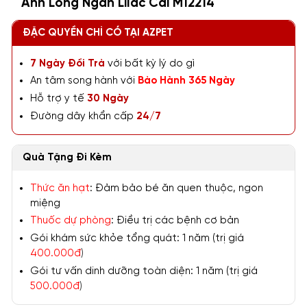
Anh Lông Ngắn Lilac Cái M12214
ĐẶC QUYỀN CHỈ CÓ TẠI AZPET
7 Ngày Đổi Trả
với bất kỳ lý do gì
An tâm song hành với
Bảo Hành 365 Ngày
Hỗ trợ y tế
30 Ngày
Đường dây khẩn cấp
24/7
Quà Tặng Đi Kèm
Thức ăn hạt
: Đảm bảo bé ăn quen thuộc, ngon
miệng
Thuốc dự phòng
: Điều trị các bệnh cơ bản
Gói khám sức khỏe tổng quát: 1 năm (trị giá
400.000đ
)
Gói tư vấn dinh dưỡng toàn diện: 1 năm (trị giá
500.000đ
)