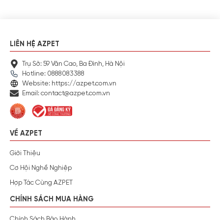
LIÊN HỆ AZPET
Trụ Sở: 59 Văn Cao, Ba Đình, Hà Nội
Hotline: 0888083388
Website: https://azpet.com.vn
Email: contact@azpet.com.vn
VỀ AZPET
Giới Thiệu
Cơ Hội Nghề Nghiệp
Hợp Tác Cùng AZPET
CHÍNH SÁCH MUA HÀNG
Chính Sách Bảo Hành