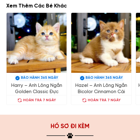
Xem Thêm Các Bé Khác
BẢO HÀNH 365 NGÀY
BẢO HÀNH 365 NGÀY
Harry – Anh Lông Ngắn
Hazel – Anh Lông Ngắn
Golden Classic Đực
Bicolor Cinnamon Cái
HOÀN TRẢ 7 NGÀY
HOÀN TRẢ 7 NGÀY
HỒ SƠ ĐI KÈM