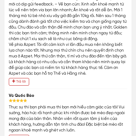
mới có dịp gửi feedback. – Về bạn cún: Xinh xắn khoẻ mạnh từ
lúc về nên trộm vía bạn lớn nhanh; Ăn khoẻ và rất dễ ăn. Mới 1
tháng mà từ bé nhỏ xíu vây giờ đã gần 10kg rồi. Nên sau 1 tháng
cũng dành đánh giá tốt cho việc kiểm tra và chọn giống ngay từ
đầu. Chu đáo và cẩn thận để mình chọn bạn ưng ý nhất. Golden
thì các bạn tình cảm; thông minh nên mình chọn ngay từ đầu;
chăm chút 1 xíu sạch sẽ là như cục bông di động.
Về phía Azpet: Tôi rất cảm kích vì lần đầu mua nên không biết
lựa chọn nào tốt. Nhưng mọi thứ chỉn chu nên quyết định chọn
mua ở Azpet. Mọi thứ cần thận, tỉ mỉ và chu đáo đến tận bây giờ.
Là khách hàng có nhu cầu và cần tham khảo nên mình quay lại
để giúp các bạn có niềm tin từ khách hàng thực tế. Cảm ơn
Azpet và các bạn hỗ trợ Thế và Hằng nhé.
Trả lời
Vũ Quốc Bảo
Thực sự thì bạn phải mua thì bạn mới hiểu cảm giác của tôi! Vui
sướng, háo hức rồi hạnh phúc khi nhận được bé mèo đẹp ngoài
mong đợi của bản thân. Nhân viên rất quan tâm ý kiến của
khách hàng, hướng dẫn tận tình chu đáo! Đặc biệt bé mèo rất
ngoan khoẻ mạnh và ghét vch luôn.