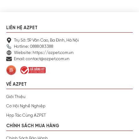
LIÊN HỆ AZPET
Trụ Sở: 59 Văn Cao, Ba Đình, Hà Nội
Hotline: 0888083388
Website: https://azpet.com.vn
Email: contact@azpet.com.vn
VỀ AZPET
Giới Thiệu
Cơ Hội Nghề Nghiệp
Hợp Tác Cùng AZPET
CHÍNH SÁCH MUA HÀNG
Chính Sách Bảo Hành