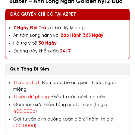
Buster – Anh Lông Ngắn Golden Ny12 Đực
ĐẶC QUYỀN CHỈ CÓ TẠI AZPET
7 Ngày Đổi Trả
với bất kỳ lý do gì
An tâm song hành với
Bảo Hành 365 Ngày
Hỗ trợ y tế
30 Ngày
Đường dây khẩn cấp
24/7
Quà Tặng Đi Kèm
Thức ăn hạt
: Đảm bảo bé ăn quen thuộc, ngon
miệng
Thuốc dự phòng
: Điều trị các bệnh cơ bản
Gói khám sức khỏe tổng quát: 1 năm (trị giá
400.000đ
)
Gói tư vấn dinh dưỡng toàn diện: 1 năm (trị giá
500.000đ
)