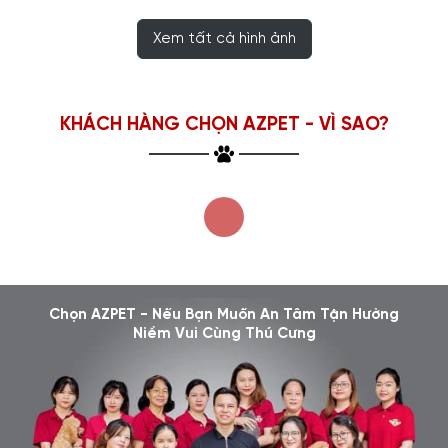
Xem tất cả hình ảnh
KHÁCH HÀNG CHỌN AZPET - VÌ SAO?
Chọn AZPET - Nếu Bạn Muốn An Tâm Tận Hưởng
Niềm Vui Cùng Thú Cưng