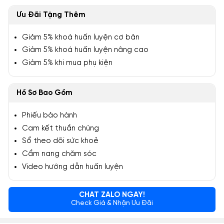
Ưu Đãi Tặng Thêm
Giảm 5% khoá huấn luyện cơ bản
Giảm 5% khoá huấn luyện nâng cao
Giảm 5% khi mua phụ kiện
Hồ Sơ Bao Gồm
Phiếu bảo hành
Cam kết thuần chủng
Sổ theo dõi sức khoẻ
Cẩm nang chăm sóc
Video hướng dẫn huấn luyện
CHAT ZALO NGAY!
Check Giá & Nhận Ưu Đãi