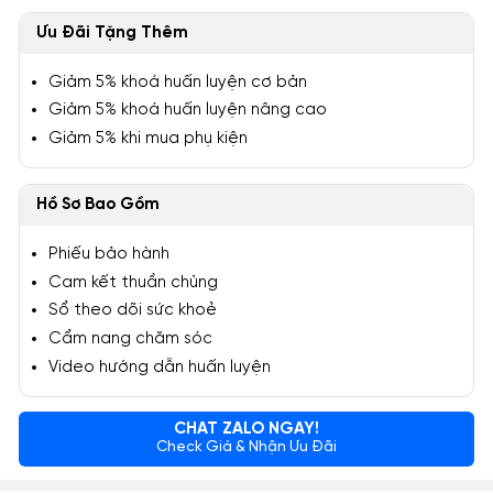
Ưu Đãi Tặng Thêm
Giảm 5% khoá huấn luyện cơ bản
Giảm 5% khoá huấn luyện nâng cao
Giảm 5% khi mua phụ kiện
Hồ Sơ Bao Gồm
Phiếu bảo hành
Cam kết thuần chủng
Sổ theo dõi sức khoẻ
Cẩm nang chăm sóc
Video hướng dẫn huấn luyện
CHAT ZALO NGAY!
Check Giá & Nhận Ưu Đãi