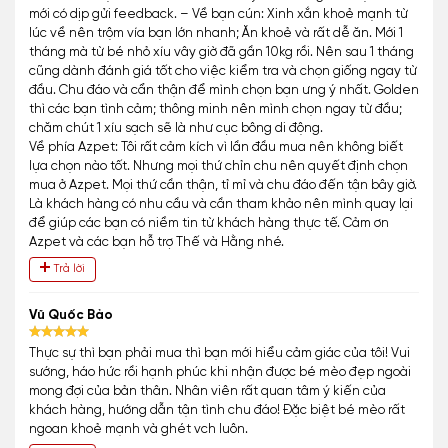
mới có dịp gửi feedback. – Về bạn cún: Xinh xắn khoẻ mạnh từ
lúc về nên trộm vía bạn lớn nhanh; Ăn khoẻ và rất dễ ăn. Mới 1
tháng mà từ bé nhỏ xíu vây giờ đã gần 10kg rồi. Nên sau 1 tháng
cũng dành đánh giá tốt cho việc kiểm tra và chọn giống ngay từ
đầu. Chu đáo và cẩn thận để mình chọn bạn ưng ý nhất. Golden
thì các bạn tình cảm; thông minh nên mình chọn ngay từ đầu;
chăm chút 1 xíu sạch sẽ là như cục bông di động.
Về phía Azpet: Tôi rất cảm kích vì lần đầu mua nên không biết
lựa chọn nào tốt. Nhưng mọi thứ chỉn chu nên quyết định chọn
mua ở Azpet. Mọi thứ cần thận, tỉ mỉ và chu đáo đến tận bây giờ.
Là khách hàng có nhu cầu và cần tham khảo nên mình quay lại
để giúp các bạn có niềm tin từ khách hàng thực tế. Cảm ơn
Azpet và các bạn hỗ trợ Thế và Hằng nhé.
Trả lời
Vũ Quốc Bảo
Thực sự thì bạn phải mua thì bạn mới hiểu cảm giác của tôi! Vui
sướng, háo hức rồi hạnh phúc khi nhận được bé mèo đẹp ngoài
mong đợi của bản thân. Nhân viên rất quan tâm ý kiến của
khách hàng, hướng dẫn tận tình chu đáo! Đặc biệt bé mèo rất
ngoan khoẻ mạnh và ghét vch luôn.