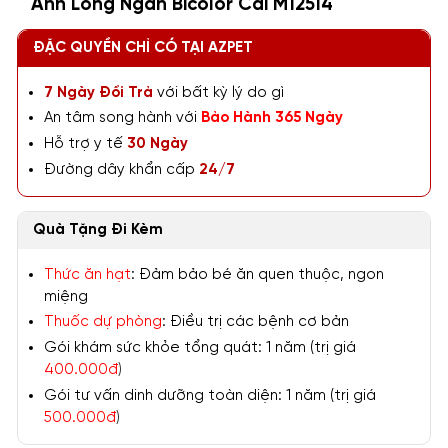
Anh Lông Ngắn Bicolor Cái M12514
ĐẶC QUYỀN CHỈ CÓ TẠI AZPET
7 Ngày Đổi Trả
với bất kỳ lý do gì
An tâm song hành với
Bảo Hành 365 Ngày
Hỗ trợ y tế
30 Ngày
Đường dây khẩn cấp
24/7
Quà Tặng Đi Kèm
Thức ăn hạt
: Đảm bảo bé ăn quen thuộc, ngon
miệng
Thuốc dự phòng
: Điều trị các bệnh cơ bản
Gói khám sức khỏe tổng quát: 1 năm (trị giá
400.000đ
)
Gói tư vấn dinh dưỡng toàn diện: 1 năm (trị giá
500.000đ
)