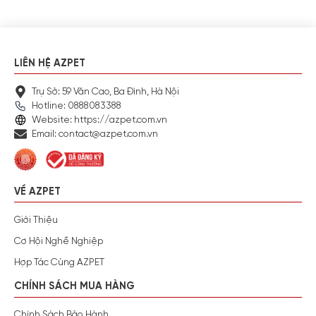
LIÊN HỆ AZPET
Trụ Sở: 59 Văn Cao, Ba Đình, Hà Nội
Hotline: 0888083388
Website: https://azpet.com.vn
Email: contact@azpet.com.vn
VỀ AZPET
Giới Thiệu
Cơ Hội Nghề Nghiệp
Hợp Tác Cùng AZPET
CHÍNH SÁCH MUA HÀNG
Chính Sách Bảo Hành