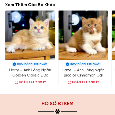
Xem Thêm Các Bé Khác
BẢO HÀNH 365 NGÀY
BẢO HÀNH 365 NGÀY
Harry – Anh Lông Ngắn
Hazel – Anh Lông Ngắn
Golden Classic Đực
Bicolor Cinnamon Cái
HOÀN TRẢ 7 NGÀY
HOÀN TRẢ 7 NGÀY
HỒ SƠ ĐI KÈM