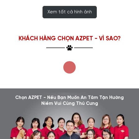
Xem tất cả hình ảnh
KHÁCH HÀNG CHỌN AZPET - VÌ SAO?
Chọn AZPET - Nếu Bạn Muốn An Tâm Tận Hưởng
Niềm Vui Cùng Thú Cưng