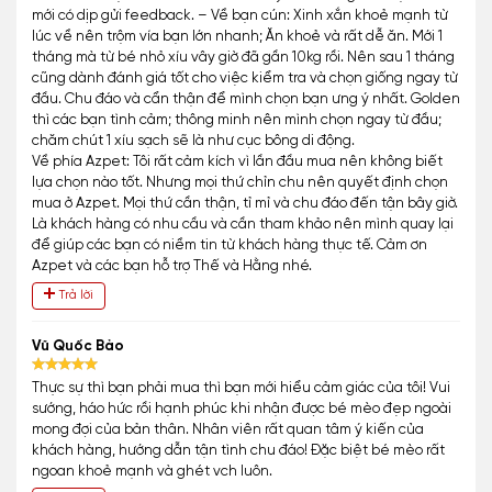
mới có dịp gửi feedback. – Về bạn cún: Xinh xắn khoẻ mạnh từ
lúc về nên trộm vía bạn lớn nhanh; Ăn khoẻ và rất dễ ăn. Mới 1
tháng mà từ bé nhỏ xíu vây giờ đã gần 10kg rồi. Nên sau 1 tháng
cũng dành đánh giá tốt cho việc kiểm tra và chọn giống ngay từ
đầu. Chu đáo và cẩn thận để mình chọn bạn ưng ý nhất. Golden
thì các bạn tình cảm; thông minh nên mình chọn ngay từ đầu;
chăm chút 1 xíu sạch sẽ là như cục bông di động.
Về phía Azpet: Tôi rất cảm kích vì lần đầu mua nên không biết
lựa chọn nào tốt. Nhưng mọi thứ chỉn chu nên quyết định chọn
mua ở Azpet. Mọi thứ cần thận, tỉ mỉ và chu đáo đến tận bây giờ.
Là khách hàng có nhu cầu và cần tham khảo nên mình quay lại
để giúp các bạn có niềm tin từ khách hàng thực tế. Cảm ơn
Azpet và các bạn hỗ trợ Thế và Hằng nhé.
Trả lời
Vũ Quốc Bảo
Thực sự thì bạn phải mua thì bạn mới hiểu cảm giác của tôi! Vui
sướng, háo hức rồi hạnh phúc khi nhận được bé mèo đẹp ngoài
mong đợi của bản thân. Nhân viên rất quan tâm ý kiến của
khách hàng, hướng dẫn tận tình chu đáo! Đặc biệt bé mèo rất
ngoan khoẻ mạnh và ghét vch luôn.