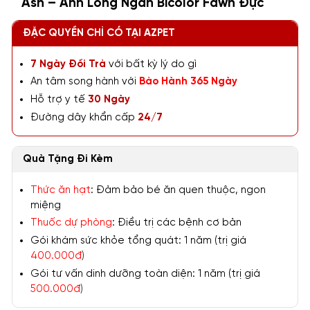
Ash – Anh Lông Ngắn Bicolor Fawn Đực
ĐẶC QUYỀN CHỈ CÓ TẠI AZPET
7 Ngày Đổi Trả
với bất kỳ lý do gì
An tâm song hành với
Bảo Hành 365 Ngày
Hỗ trợ y tế
30 Ngày
Đường dây khẩn cấp
24/7
Quà Tặng Đi Kèm
Thức ăn hạt
: Đảm bảo bé ăn quen thuộc, ngon
miệng
Thuốc dự phòng
: Điều trị các bệnh cơ bản
Gói khám sức khỏe tổng quát: 1 năm (trị giá
400.000đ
)
Gói tư vấn dinh dưỡng toàn diện: 1 năm (trị giá
500.000đ
)