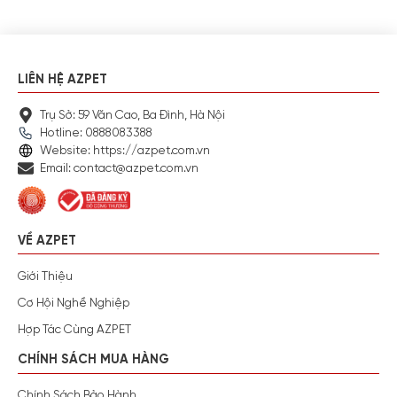
LIÊN HỆ AZPET
Trụ Sở: 59 Văn Cao, Ba Đình, Hà Nội
Hotline: 0888083388
Website: https://azpet.com.vn
Email: contact@azpet.com.vn
VỀ AZPET
Giới Thiệu
Cơ Hội Nghề Nghiệp
Hợp Tác Cùng AZPET
CHÍNH SÁCH MUA HÀNG
Chính Sách Bảo Hành