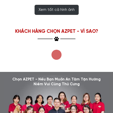
Xem tất cả hình ảnh
KHÁCH HÀNG CHỌN AZPET - VÌ SAO?
Chọn AZPET - Nếu Bạn Muốn An Tâm Tận Hưởng
Niềm Vui Cùng Thú Cưng