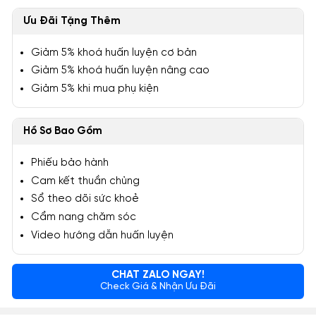
Ưu Đãi Tặng Thêm
Giảm 5% khoá huấn luyện cơ bản
Giảm 5% khoá huấn luyện nâng cao
Giảm 5% khi mua phụ kiện
Hồ Sơ Bao Gồm
Phiếu bảo hành
Cam kết thuần chủng
Sổ theo dõi sức khoẻ
Cẩm nang chăm sóc
Video hướng dẫn huấn luyện
CHAT ZALO NGAY!
Check Giá & Nhận Ưu Đãi