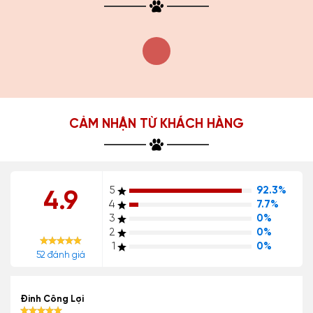
CẢM NHẬN TỪ KHÁCH HÀNG
5
92.3%
4.9
4
7.7%
3
0%
2
0%
1
0%
52 đánh giá
Đinh Công Lợi