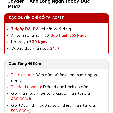
Jayder – Anh Lông Ngắn Tabby Đực –
M1413
ĐẶC QUYỀN CHỈ CÓ TẠI AZPET
7 Ngày Đổi Trả
với bất kỳ lý do gì
An tâm song hành với
Bảo Hành 365 Ngày
Hỗ trợ y tế
30 Ngày
Đường dây khẩn cấp
24/7
Quà Tặng Đi Kèm
Thức ăn hạt
: Đảm bảo bé ăn quen thuộc, ngon
miệng
Thuốc dự phòng
: Điều trị các bệnh cơ bản
Gói khám sức khỏe tổng quát: 1 năm (trị giá
400.000đ
)
Gói tư vấn dinh dưỡng toàn diện: 1 năm (trị giá
500.000đ
)