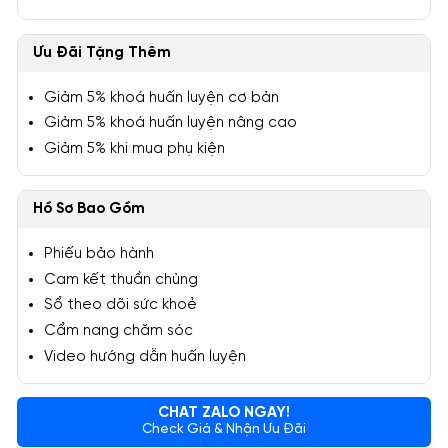
Ưu Đãi Tặng Thêm
Giảm 5% khoá huấn luyện cơ bản
Giảm 5% khoá huấn luyện nâng cao
Giảm 5% khi mua phụ kiện
Hồ Sơ Bao Gồm
Phiếu bảo hành
Cam kết thuần chủng
Sổ theo dõi sức khoẻ
Cẩm nang chăm sóc
Video hướng dẫn huấn luyện
CHAT ZALO NGAY!
Check Giá & Nhận Ưu Đãi