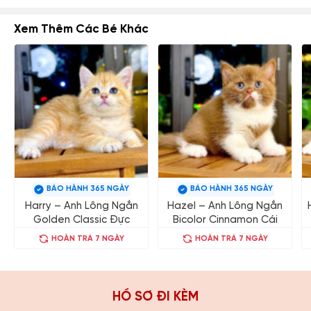
Xem Thêm Các Bé Khác
BẢO HÀNH 365 NGÀY
BẢO HÀNH 365 NGÀY
Harry – Anh Lông Ngắn
Hazel – Anh Lông Ngắn
Golden Classic Đực
Bicolor Cinnamon Cái
HOÀN TRẢ 7 NGÀY
HOÀN TRẢ 7 NGÀY
HỒ SƠ ĐI KÈM