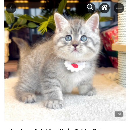
Chuyển
tới
nội
dung
1
/6