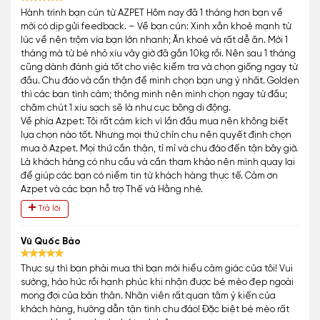
Hành trình bạn cún từ AZPET Hôm nay đã 1 tháng hơn bạn về
mới có dịp gửi feedback. – Về bạn cún: Xinh xắn khoẻ mạnh từ
lúc về nên trộm vía bạn lớn nhanh; Ăn khoẻ và rất dễ ăn. Mới 1
tháng mà từ bé nhỏ xíu vây giờ đã gần 10kg rồi. Nên sau 1 tháng
cũng dành đánh giá tốt cho việc kiểm tra và chọn giống ngay từ
đầu. Chu đáo và cẩn thận để mình chọn bạn ưng ý nhất. Golden
thì các bạn tình cảm; thông minh nên mình chọn ngay từ đầu;
chăm chút 1 xíu sạch sẽ là như cục bông di động.
Về phía Azpet: Tôi rất cảm kích vì lần đầu mua nên không biết
lựa chọn nào tốt. Nhưng mọi thứ chỉn chu nên quyết định chọn
mua ở Azpet. Mọi thứ cần thận, tỉ mỉ và chu đáo đến tận bây giờ.
Là khách hàng có nhu cầu và cần tham khảo nên mình quay lại
để giúp các bạn có niềm tin từ khách hàng thực tế. Cảm ơn
Azpet và các bạn hỗ trợ Thế và Hằng nhé.
Trả lời
Vũ Quốc Bảo
Thực sự thì bạn phải mua thì bạn mới hiểu cảm giác của tôi! Vui
sướng, háo hức rồi hạnh phúc khi nhận được bé mèo đẹp ngoài
mong đợi của bản thân. Nhân viên rất quan tâm ý kiến của
khách hàng, hướng dẫn tận tình chu đáo! Đặc biệt bé mèo rất