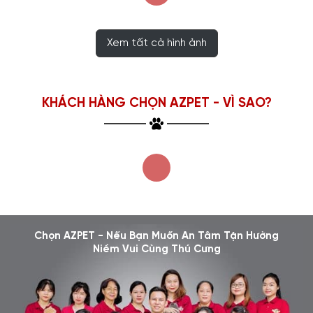
Xem tất cả hình ảnh
KHÁCH HÀNG CHỌN AZPET - VÌ SAO?
Chọn AZPET - Nếu Bạn Muốn An Tâm Tận Hưởng
Niềm Vui Cùng Thú Cưng