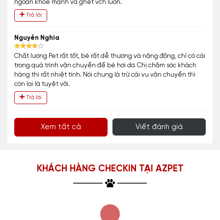
ngoan khoẻ mạnh và ghét vch luôn.
Trả lời
Nguyễn Nghĩa
Chất lượng Pet rất tốt, bé rất dễ thương và năng động, chỉ có cái
trong quá trình vận chuyển để bé hơi dơ. Chị chăm sóc khách
hàng thì rất nhiệt tình. Nói chung là trừ cái vụ vận chuyển thì
còn lại là tuyệt vời.
Trả lời
Xem tất cả
Viết đánh giá
KHÁCH HÀNG CHECKIN TẠI AZPET