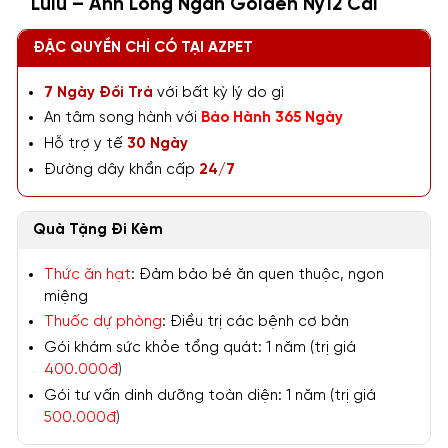
Lulu – Anh Lông Ngắn Golden Ny12 Cái
ĐẶC QUYỀN CHỈ CÓ TẠI AZPET
7 Ngày Đổi Trả
với bất kỳ lý do gì
An tâm song hành với
Bảo Hành 365 Ngày
Hỗ trợ y tế
30 Ngày
Đường dây khẩn cấp
24/7
Quà Tặng Đi Kèm
Thức ăn hạt
: Đảm bảo bé ăn quen thuộc, ngon
miệng
Thuốc dự phòng
: Điều trị các bệnh cơ bản
Gói khám sức khỏe tổng quát: 1 năm (trị giá
400.000đ
)
Gói tư vấn dinh dưỡng toàn diện: 1 năm (trị giá
500.000đ
)