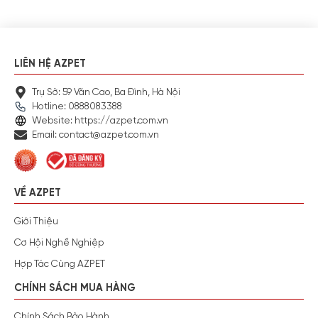
LIÊN HỆ AZPET
Trụ Sở: 59 Văn Cao, Ba Đình, Hà Nội
Hotline: 0888083388
Website: https://azpet.com.vn
Email: contact@azpet.com.vn
VỀ AZPET
Giới Thiệu
Cơ Hội Nghề Nghiệp
Hợp Tác Cùng AZPET
CHÍNH SÁCH MUA HÀNG
Chính Sách Bảo Hành