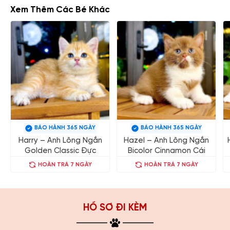
Xem Thêm Các Bé Khác
BẢO HÀNH 365 NGÀY
BẢO HÀNH 365 NGÀY
Harry – Anh Lông Ngắn
Hazel – Anh Lông Ngắn
Golden Classic Đực
Bicolor Cinnamon Cái
HOÀN TRẢ 7 NGÀY
HOÀN TRẢ 7 NGÀY
HỒ SƠ ĐI KÈM