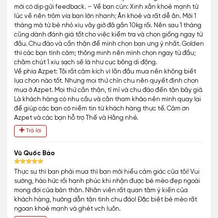
mới có dịp gửi feedback. – Về bạn cún: Xinh xắn khoẻ mạnh từ
lúc về nên trộm vía bạn lớn nhanh; Ăn khoẻ và rất dễ ăn. Mới 1
tháng mà từ bé nhỏ xíu vây giờ đã gần 10kg rồi. Nên sau 1 tháng
cũng dành đánh giá tốt cho việc kiểm tra và chọn giống ngay từ
đầu. Chu đáo và cẩn thận để mình chọn bạn ưng ý nhất. Golden
thì các bạn tình cảm; thông minh nên mình chọn ngay từ đầu;
chăm chút 1 xíu sạch sẽ là như cục bông di động.
Về phía Azpet: Tôi rất cảm kích vì lần đầu mua nên không biết
lựa chọn nào tốt. Nhưng mọi thứ chỉn chu nên quyết định chọn
mua ở Azpet. Mọi thứ cần thận, tỉ mỉ và chu đáo đến tận bây giờ.
Là khách hàng có nhu cầu và cần tham khảo nên mình quay lại
để giúp các bạn có niềm tin từ khách hàng thực tế. Cảm ơn
Azpet và các bạn hỗ trợ Thế và Hằng nhé.
Trả lời
Vũ Quốc Bảo
Thực sự thì bạn phải mua thì bạn mới hiểu cảm giác của tôi! Vui
sướng, háo hức rồi hạnh phúc khi nhận được bé mèo đẹp ngoài
mong đợi của bản thân. Nhân viên rất quan tâm ý kiến của
khách hàng, hướng dẫn tận tình chu đáo! Đặc biệt bé mèo rất
ngoan khoẻ mạnh và ghét vch luôn.