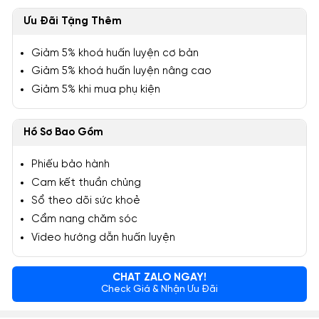
Ưu Đãi Tặng Thêm
Giảm 5% khoá huấn luyện cơ bản
Giảm 5% khoá huấn luyện nâng cao
Giảm 5% khi mua phụ kiện
Hồ Sơ Bao Gồm
Phiếu bảo hành
Cam kết thuần chủng
Sổ theo dõi sức khoẻ
Cẩm nang chăm sóc
Video hướng dẫn huấn luyện
CHAT ZALO NGAY!
Check Giá & Nhận Ưu Đãi