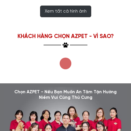
Xem tất cả hình ảnh
KHÁCH HÀNG CHỌN AZPET - VÌ SAO?
Chọn AZPET - Nếu Bạn Muốn An Tâm Tận Hưởng
Niềm Vui Cùng Thú Cưng