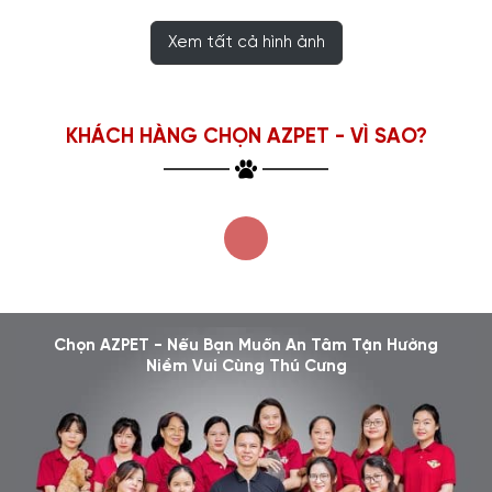
Xem tất cả hình ảnh
KHÁCH HÀNG CHỌN AZPET - VÌ SAO?
Chọn AZPET - Nếu Bạn Muốn An Tâm Tận Hưởng
Niềm Vui Cùng Thú Cưng