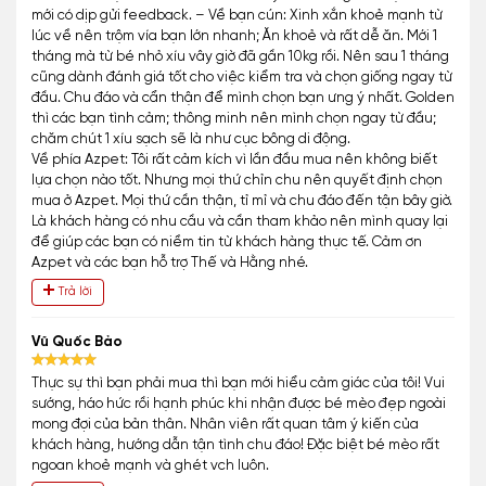
mới có dịp gửi feedback. – Về bạn cún: Xinh xắn khoẻ mạnh từ
lúc về nên trộm vía bạn lớn nhanh; Ăn khoẻ và rất dễ ăn. Mới 1
tháng mà từ bé nhỏ xíu vây giờ đã gần 10kg rồi. Nên sau 1 tháng
cũng dành đánh giá tốt cho việc kiểm tra và chọn giống ngay từ
đầu. Chu đáo và cẩn thận để mình chọn bạn ưng ý nhất. Golden
thì các bạn tình cảm; thông minh nên mình chọn ngay từ đầu;
chăm chút 1 xíu sạch sẽ là như cục bông di động.
Về phía Azpet: Tôi rất cảm kích vì lần đầu mua nên không biết
lựa chọn nào tốt. Nhưng mọi thứ chỉn chu nên quyết định chọn
mua ở Azpet. Mọi thứ cần thận, tỉ mỉ và chu đáo đến tận bây giờ.
Là khách hàng có nhu cầu và cần tham khảo nên mình quay lại
để giúp các bạn có niềm tin từ khách hàng thực tế. Cảm ơn
Azpet và các bạn hỗ trợ Thế và Hằng nhé.
Trả lời
Vũ Quốc Bảo
Thực sự thì bạn phải mua thì bạn mới hiểu cảm giác của tôi! Vui
sướng, háo hức rồi hạnh phúc khi nhận được bé mèo đẹp ngoài
mong đợi của bản thân. Nhân viên rất quan tâm ý kiến của
khách hàng, hướng dẫn tận tình chu đáo! Đặc biệt bé mèo rất
ngoan khoẻ mạnh và ghét vch luôn.