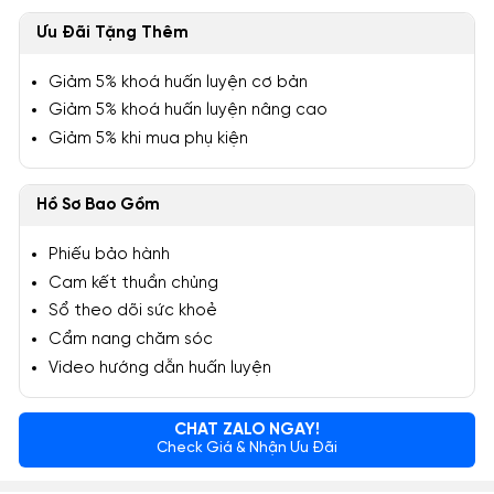
Ưu Đãi Tặng Thêm
Giảm 5% khoá huấn luyện cơ bản
Giảm 5% khoá huấn luyện nâng cao
Giảm 5% khi mua phụ kiện
Hồ Sơ Bao Gồm
Phiếu bảo hành
Cam kết thuần chủng
Sổ theo dõi sức khoẻ
Cẩm nang chăm sóc
Video hướng dẫn huấn luyện
CHAT ZALO NGAY!
Check Giá & Nhận Ưu Đãi