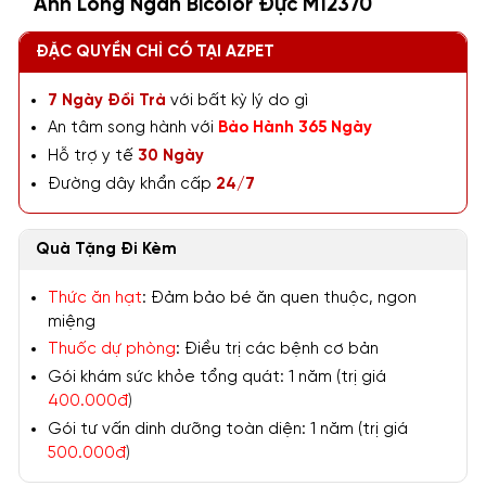
Anh Lông Ngắn Bicolor Đực M12370
ĐẶC QUYỀN CHỈ CÓ TẠI AZPET
7 Ngày Đổi Trả
với bất kỳ lý do gì
An tâm song hành với
Bảo Hành 365 Ngày
Hỗ trợ y tế
30 Ngày
Đường dây khẩn cấp
24/7
Quà Tặng Đi Kèm
Thức ăn hạt
: Đảm bảo bé ăn quen thuộc, ngon
miệng
Thuốc dự phòng
: Điều trị các bệnh cơ bản
Gói khám sức khỏe tổng quát: 1 năm (trị giá
400.000đ
)
Gói tư vấn dinh dưỡng toàn diện: 1 năm (trị giá
500.000đ
)