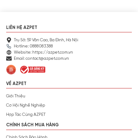
LIÊN HỆ AZPET
Trụ Sở: 59 Văn Cao, Ba Đình, Hà Nội
Hotline: 0888083388
Website: https://azpet.com.vn
Email: contact@azpet.com.vn
VỀ AZPET
Giới Thiệu
Cơ Hội Nghề Nghiệp
Hợp Tác Cùng AZPET
CHÍNH SÁCH MUA HÀNG
Chính Sách Bảo Hành