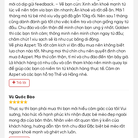
mới có dịp gửi feedback. – Về bạn cún: Xinh xắn khoẻ mạnh từ
lúc về nên trộm vía bạn lớn nhanh; Ăn khoẻ và rất dễ ăn. Mới 1
tháng mà từ bé nhỏ xíu vây giờ đã gần 10kg rồi. Nên sau 1 tháng
cũng dành đánh giá tốt cho việc kiểm tra và chọn giống ngay từ
đầu. Chu đáo và cẩn thận để mình chọn bạn ưng ý nhất. Golden
thì các bạn tình cảm; thông minh nên mình chọn ngay từ đầu;
chăm chút 1 xíu sạch sẽ là như cục bông di động.
Về phía Azpet: Tôi rất cảm kích vì lần đầu mua nên không biết
lựa chọn nào tốt. Nhưng mọi thứ chỉn chu nên quyết định chọn
mua ở Azpet. Mọi thứ cần thận, tỉ mỉ và chu đáo đến tận bây giờ.
Là khách hàng có nhu cầu và cần tham khảo nên mình quay lại
để giúp các bạn có niềm tin từ khách hàng thực tế. Cảm ơn
Azpet và các bạn hỗ trợ Thế và Hằng nhé.
Trả lời
Vũ Quốc Bảo
Thực sự thì bạn phải mua thì bạn mới hiểu cảm giác của tôi! Vui
sướng, háo hức rồi hạnh phúc khi nhận được bé mèo đẹp ngoài
mong đợi của bản thân. Nhân viên rất quan tâm ý kiến của
khách hàng, hướng dẫn tận tình chu đáo! Đặc biệt bé mèo rất
ngoan khoẻ mạnh và ghét vch luôn.