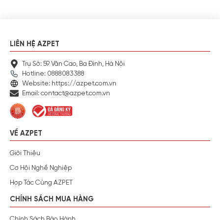
LIÊN HỆ AZPET
Trụ Sở: 59 Văn Cao, Ba Đình, Hà Nội
Hotline: 0888083388
Website: https://azpet.com.vn
Email: contact@azpet.com.vn
VỀ AZPET
Giới Thiệu
Cơ Hội Nghề Nghiệp
Hợp Tác Cùng AZPET
CHÍNH SÁCH MUA HÀNG
Chính Sách Bảo Hành