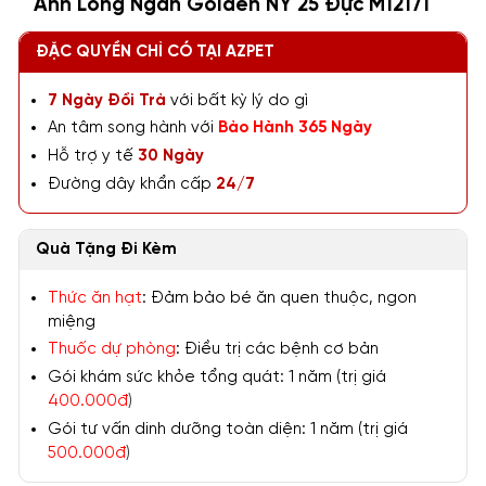
Anh Lông Ngắn Golden NY 25 Đực M12171
ĐẶC QUYỀN CHỈ CÓ TẠI AZPET
7 Ngày Đổi Trả
với bất kỳ lý do gì
An tâm song hành với
Bảo Hành 365 Ngày
Hỗ trợ y tế
30 Ngày
Đường dây khẩn cấp
24/7
Quà Tặng Đi Kèm
Thức ăn hạt
: Đảm bảo bé ăn quen thuộc, ngon
miệng
Thuốc dự phòng
: Điều trị các bệnh cơ bản
Gói khám sức khỏe tổng quát: 1 năm (trị giá
400.000đ
)
Gói tư vấn dinh dưỡng toàn diện: 1 năm (trị giá
500.000đ
)