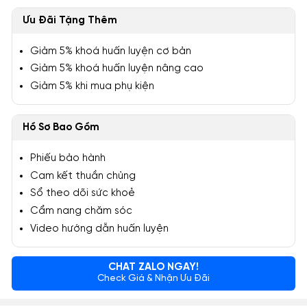
Ưu Đãi Tặng Thêm
Giảm 5% khoá huấn luyện cơ bản
Giảm 5% khoá huấn luyện nâng cao
Giảm 5% khi mua phụ kiện
Hồ Sơ Bao Gồm
Phiếu bảo hành
Cam kết thuần chủng
Sổ theo dõi sức khoẻ
Cẩm nang chăm sóc
Video hướng dẫn huấn luyện
CHAT ZALO NGAY!
Check Giá & Nhận Ưu Đãi