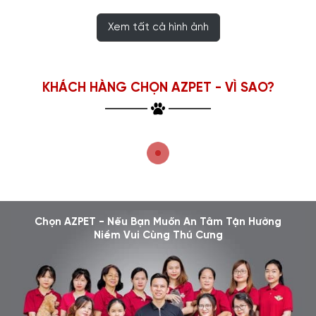
Xem tất cả hình ảnh
KHÁCH HÀNG CHỌN AZPET - VÌ SAO?
Chọn AZPET - Nếu Bạn Muốn An Tâm Tận Hưởng
Niềm Vui Cùng Thú Cưng