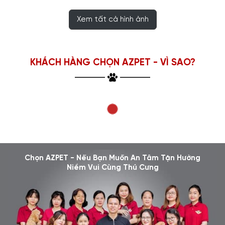
Xem tất cả hình ảnh
KHÁCH HÀNG CHỌN AZPET - VÌ SAO?
Chọn AZPET - Nếu Bạn Muốn An Tâm Tận Hưởng
Niềm Vui Cùng Thú Cưng