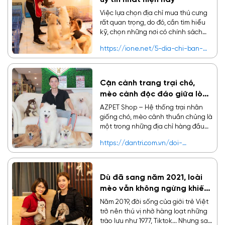
uy tín nhất hiện nay
Việc lựa chọn địa chỉ mua thú cưng
rất quan trọng, do đó, cần tìm hiểu
kỹ, chọn những nơi có chính sách
bảo hành và cam kết rõ ràng.
https://ione.net/5-dia-chi-ban-
cho-meo-canh-uy-tin-hien-nay-
4148835.html
Cận cảnh trang trại chó,
mèo cảnh độc đáo giữa lòng
Hà Nội
AZPET Shop – Hệ thống trại nhân
giống chó, mèo cảnh thuần chủng là
một trong những địa chỉ hàng đầu
dành cho những người có niềm đam
https://dantri.com.vn/doi-
mê với chó mèo cảnh khắp cả nước.
song/can-canh-trang-trai-cho-
Không chỉ bởi quy mô đáng nể, dưới
meo-canh-doc-dao-giua-long-ha-
đây là những điều làm nên sự khác
noi-20200106115541407.htm
biệt chỉ có tại AZPET Shop.
Dù đã sang năm 2021, loài
mèo vẫn không ngừng khiến
các “sen” khao khát
Năm 2019, đời sống của giới trẻ Việt
trở nên thú vị nhờ hàng loạt những
trào lưu như 1977, Tiktok... Nhưng sau