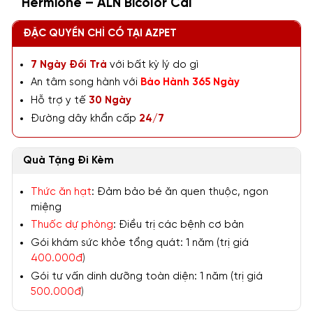
Hermione – ALN Bicolor Cái
ĐẶC QUYỀN CHỈ CÓ TẠI AZPET
7 Ngày Đổi Trả
với bất kỳ lý do gì
An tâm song hành với
Bảo Hành 365 Ngày
Hỗ trợ y tế
30 Ngày
Đường dây khẩn cấp
24/7
Quà Tặng Đi Kèm
Thức ăn hạt
: Đảm bảo bé ăn quen thuộc, ngon
miệng
Thuốc dự phòng
: Điều trị các bệnh cơ bản
Gói khám sức khỏe tổng quát: 1 năm (trị giá
400.000đ
)
Gói tư vấn dinh dưỡng toàn diện: 1 năm (trị giá
500.000đ
)