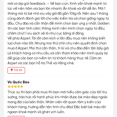
mới có dịp gửi feedback. – Về bạn cún: Xinh xắn khoẻ mạnh từ
lúc về nên trộm vía bạn lớn nhanh; Ăn khoẻ và rất dễ ăn. Mới 1
tháng mà từ bé nhỏ xíu vây giờ đã gần 10kg rồi. Nên sau 1 tháng
cũng dành đánh giá tốt cho việc kiểm tra và chọn giống ngay từ
đầu. Chu đáo và cẩn thận để mình chọn bạn ưng ý nhất. Golden
thì các bạn tình cảm; thông minh nên mình chọn ngay từ đầu;
chăm chút 1 xíu sạch sẽ là như cục bông di động.
Về phía Azpet: Tôi rất cảm kích vì lần đầu mua nên không biết
lựa chọn nào tốt. Nhưng mọi thứ chỉn chu nên quyết định chọn
mua ở Azpet. Mọi thứ cần thận, tỉ mỉ và chu đáo đến tận bây giờ.
Là khách hàng có nhu cầu và cần tham khảo nên mình quay lại
để giúp các bạn có niềm tin từ khách hàng thực tế. Cảm ơn
Azpet và các bạn hỗ trợ Thế và Hằng nhé.
Trả lời
Vũ Quốc Bảo
Thực sự thì bạn phải mua thì bạn mới hiểu cảm giác của tôi! Vui
sướng, háo hức rồi hạnh phúc khi nhận được bé mèo đẹp ngoài
mong đợi của bản thân. Nhân viên rất quan tâm ý kiến của
khách hàng, hướng dẫn tận tình chu đáo! Đặc biệt bé mèo rất
ngoan khoẻ mạnh và ghét vch luôn.