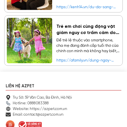
tất cả, làn sóng chơi mèo cảnh vẫn
https://kenh14.vn/du-da-sang-
thu hút giới trẻ.
nam-2020-loai-meo-van-khong-
ngung-khien-cac-sen-khao-khat-
20200106133340848.chn
Trẻ em chơi cùng động vật
giảm nguy cơ trầm cảm do
dùng smartphone
Để trẻ lệ thuộc vào smartphone,
cha mẹ đang đánh cắp tuổi thơ của
chính con mình mà không hay biết,
dẫn đến sự phát triển lệch lạc, đặc
https://afamily.vn/dung-ngay-
biệt là thiếu sự kết nối yêu thương
viec-cho-tre-dung-smartphone-
với những người xung quanh.
neu-khong-muon-con-bi-tram-
cam-2020010612281726.chn
LIÊN HỆ AZPET
Trụ Sở: 59 Văn Cao, Ba Đình, Hà Nội
Hotline: 0888083388
Website: https://azpet.com.vn
Email: contact@azpet.com.vn