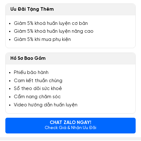
Ưu Đãi Tặng Thêm
Giảm 5% khoá huấn luyện cơ bản
Giảm 5% khoá huấn luyện nâng cao
Giảm 5% khi mua phụ kiện
Hồ Sơ Bao Gồm
Phiếu bảo hành
Cam kết thuần chủng
Sổ theo dõi sức khoẻ
Cẩm nang chăm sóc
Video hướng dẫn huấn luyện
CHAT ZALO NGAY!
Check Giá & Nhận Ưu Đãi