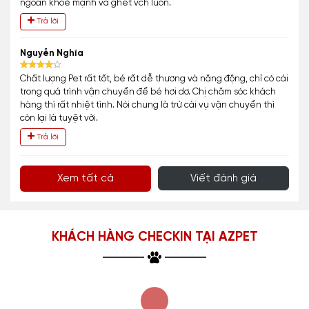
ngoan khoẻ mạnh và ghét vch luôn.
Trả lời
Nguyễn Nghĩa
Chất lượng Pet rất tốt, bé rất dễ thương và năng động, chỉ có cái
trong quá trình vận chuyển để bé hơi dơ. Chị chăm sóc khách
hàng thì rất nhiệt tình. Nói chung là trừ cái vụ vận chuyển thì
còn lại là tuyệt vời.
Trả lời
Xem tất cả
Viết đánh giá
KHÁCH HÀNG CHECKIN TẠI AZPET