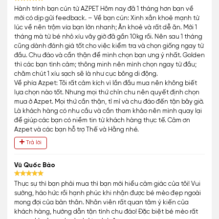
Hành trình bạn cún từ AZPET Hôm nay đã 1 tháng hơn bạn về
mới có dịp gửi feedback. – Về bạn cún: Xinh xắn khoẻ mạnh từ
lúc về nên trộm vía bạn lớn nhanh; Ăn khoẻ và rất dễ ăn. Mới 1
tháng mà từ bé nhỏ xíu vây giờ đã gần 10kg rồi. Nên sau 1 tháng
cũng dành đánh giá tốt cho việc kiểm tra và chọn giống ngay từ
đầu. Chu đáo và cẩn thận để mình chọn bạn ưng ý nhất. Golden
thì các bạn tình cảm; thông minh nên mình chọn ngay từ đầu;
chăm chút 1 xíu sạch sẽ là như cục bông di động.
Về phía Azpet: Tôi rất cảm kích vì lần đầu mua nên không biết
lựa chọn nào tốt. Nhưng mọi thứ chỉn chu nên quyết định chọn
mua ở Azpet. Mọi thứ cần thận, tỉ mỉ và chu đáo đến tận bây giờ.
Là khách hàng có nhu cầu và cần tham khảo nên mình quay lại
để giúp các bạn có niềm tin từ khách hàng thực tế. Cảm ơn
Azpet và các bạn hỗ trợ Thế và Hằng nhé.
Trả lời
Vũ Quốc Bảo
Thực sự thì bạn phải mua thì bạn mới hiểu cảm giác của tôi! Vui
sướng, háo hức rồi hạnh phúc khi nhận được bé mèo đẹp ngoài
mong đợi của bản thân. Nhân viên rất quan tâm ý kiến của
khách hàng, hướng dẫn tận tình chu đáo! Đặc biệt bé mèo rất