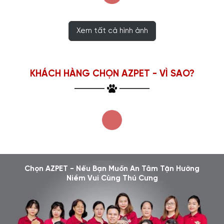
Xem tất cả hình ảnh
KHÁCH HÀNG CHỌN AZPET - VÌ SAO?
Chọn AZPET - Nếu Bạn Muốn An Tâm Tận Hưởng
Niềm Vui Cùng Thú Cưng