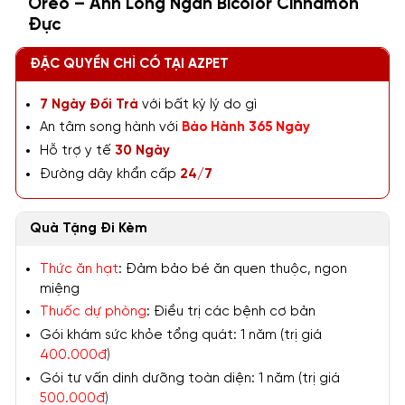
Oreo – Anh Lông Ngắn Bicolor Cinnamon
Đực
ĐẶC QUYỀN CHỈ CÓ TẠI AZPET
7 Ngày Đổi Trả
với bất kỳ lý do gì
An tâm song hành với
Bảo Hành 365 Ngày
Hỗ trợ y tế
30 Ngày
Đường dây khẩn cấp
24/7
Quà Tặng Đi Kèm
Thức ăn hạt
: Đảm bảo bé ăn quen thuộc, ngon
miệng
Thuốc dự phòng
: Điều trị các bệnh cơ bản
Gói khám sức khỏe tổng quát: 1 năm (trị giá
400.000đ
)
Gói tư vấn dinh dưỡng toàn diện: 1 năm (trị giá
500.000đ
)