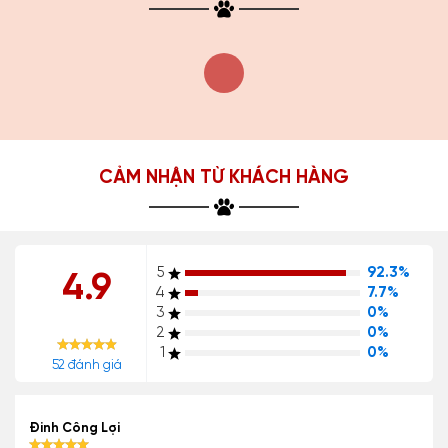
CẢM NHẬN TỪ KHÁCH HÀNG
5
92.3%
4.9
4
7.7%
3
0%
2
0%
1
0%
52 đánh giá
Đinh Công Lợi