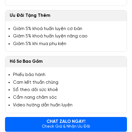
Ưu Đãi Tặng Thêm
Giảm 5% khoá huấn luyện cơ bản
Giảm 5% khoá huấn luyện nâng cao
Giảm 5% khi mua phụ kiện
Hồ Sơ Bao Gồm
Phiếu bảo hành
Cam kết thuần chủng
Sổ theo dõi sức khoẻ
Cẩm nang chăm sóc
Video hướng dẫn huấn luyện
CHAT ZALO NGAY!
Check Giá & Nhận Ưu Đãi