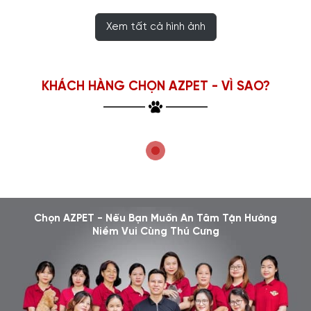
Xem tất cả hình ảnh
KHÁCH HÀNG CHỌN AZPET - VÌ SAO?
Chọn AZPET - Nếu Bạn Muốn An Tâm Tận Hưởng
Niềm Vui Cùng Thú Cưng