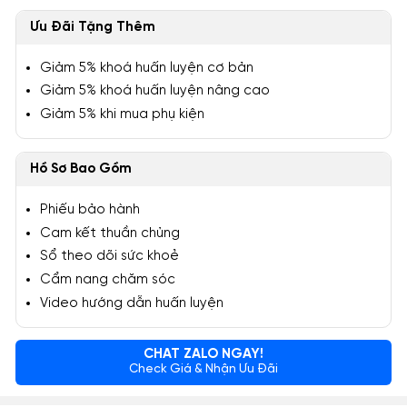
Ưu Đãi Tặng Thêm
Giảm 5% khoá huấn luyện cơ bản
Giảm 5% khoá huấn luyện nâng cao
Giảm 5% khi mua phụ kiện
Hồ Sơ Bao Gồm
Phiếu bảo hành
Cam kết thuần chủng
Sổ theo dõi sức khoẻ
Cẩm nang chăm sóc
Video hướng dẫn huấn luyện
CHAT ZALO NGAY!
Check Giá & Nhận Ưu Đãi