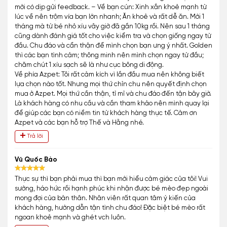
mới có dịp gửi feedback. – Về bạn cún: Xinh xắn khoẻ mạnh từ
lúc về nên trộm vía bạn lớn nhanh; Ăn khoẻ và rất dễ ăn. Mới 1
tháng mà từ bé nhỏ xíu vây giờ đã gần 10kg rồi. Nên sau 1 tháng
cũng dành đánh giá tốt cho việc kiểm tra và chọn giống ngay từ
đầu. Chu đáo và cẩn thận để mình chọn bạn ưng ý nhất. Golden
thì các bạn tình cảm; thông minh nên mình chọn ngay từ đầu;
chăm chút 1 xíu sạch sẽ là như cục bông di động.
Về phía Azpet: Tôi rất cảm kích vì lần đầu mua nên không biết
lựa chọn nào tốt. Nhưng mọi thứ chỉn chu nên quyết định chọn
mua ở Azpet. Mọi thứ cần thận, tỉ mỉ và chu đáo đến tận bây giờ.
Là khách hàng có nhu cầu và cần tham khảo nên mình quay lại
để giúp các bạn có niềm tin từ khách hàng thực tế. Cảm ơn
Azpet và các bạn hỗ trợ Thế và Hằng nhé.
Trả lời
Vũ Quốc Bảo
Thực sự thì bạn phải mua thì bạn mới hiểu cảm giác của tôi! Vui
sướng, háo hức rồi hạnh phúc khi nhận được bé mèo đẹp ngoài
mong đợi của bản thân. Nhân viên rất quan tâm ý kiến của
khách hàng, hướng dẫn tận tình chu đáo! Đặc biệt bé mèo rất
ngoan khoẻ mạnh và ghét vch luôn.