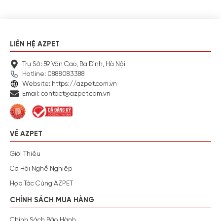
LIÊN HỆ AZPET
Trụ Sở: 59 Văn Cao, Ba Đình, Hà Nội
Hotline: 0888083388
Website: https://azpet.com.vn
Email: contact@azpet.com.vn
VỀ AZPET
Giới Thiệu
Cơ Hội Nghề Nghiệp
Hợp Tác Cùng AZPET
CHÍNH SÁCH MUA HÀNG
Chính Sách Bảo Hành