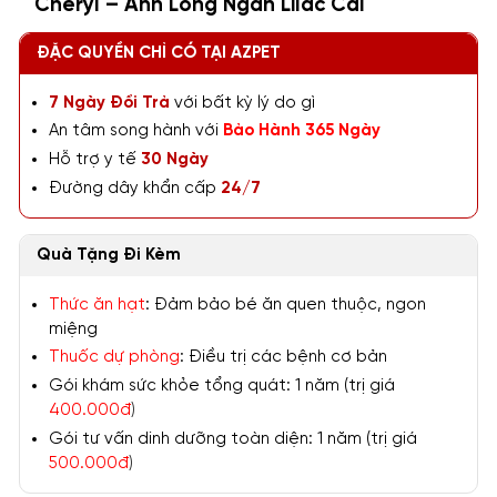
Cheryl – Anh Lông Ngắn Lilac Cái
ĐẶC QUYỀN CHỈ CÓ TẠI AZPET
7 Ngày Đổi Trả
với bất kỳ lý do gì
An tâm song hành với
Bảo Hành 365 Ngày
Hỗ trợ y tế
30 Ngày
Đường dây khẩn cấp
24/7
Quà Tặng Đi Kèm
Thức ăn hạt
: Đảm bảo bé ăn quen thuộc, ngon
miệng
Thuốc dự phòng
: Điều trị các bệnh cơ bản
Gói khám sức khỏe tổng quát: 1 năm (trị giá
400.000đ
)
Gói tư vấn dinh dưỡng toàn diện: 1 năm (trị giá
500.000đ
)