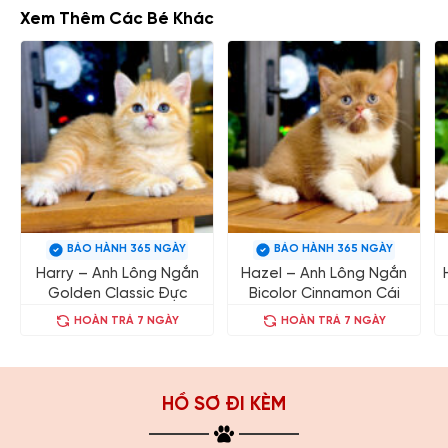
Xem Thêm Các Bé Khác
BẢO HÀNH 365 NGÀY
BẢO HÀNH 365 NGÀY
Harry – Anh Lông Ngắn
Hazel – Anh Lông Ngắn
Golden Classic Đực
Bicolor Cinnamon Cái
HOÀN TRẢ 7 NGÀY
HOÀN TRẢ 7 NGÀY
HỒ SƠ ĐI KÈM