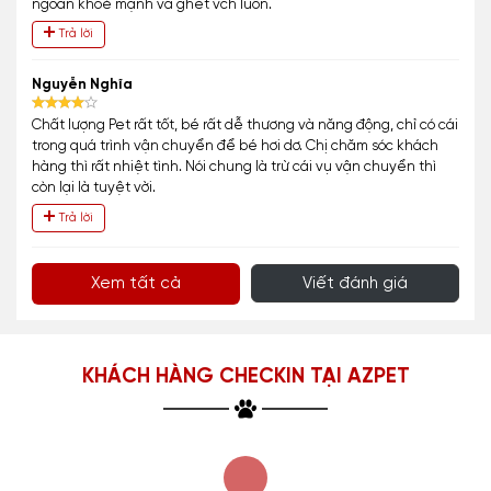
ngoan khoẻ mạnh và ghét vch luôn.
Trả lời
Nguyễn Nghĩa
Chất lượng Pet rất tốt, bé rất dễ thương và năng động, chỉ có cái
trong quá trình vận chuyển để bé hơi dơ. Chị chăm sóc khách
hàng thì rất nhiệt tình. Nói chung là trừ cái vụ vận chuyển thì
còn lại là tuyệt vời.
Trả lời
Xem tất cả
Viết đánh giá
KHÁCH HÀNG CHECKIN TẠI AZPET