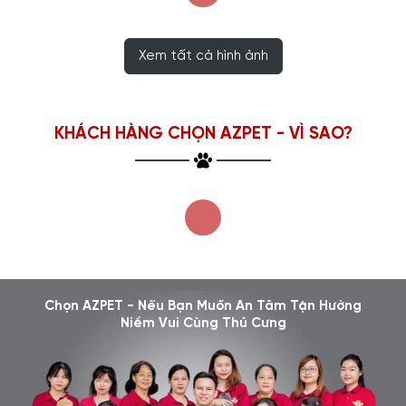
Xem tất cả hình ảnh
KHÁCH HÀNG CHỌN AZPET - VÌ SAO?
Chọn AZPET - Nếu Bạn Muốn An Tâm Tận Hưởng
Niềm Vui Cùng Thú Cưng