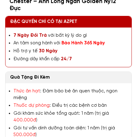
Chester – Anh Lông Ngắn Golden Ny12
Đực
ĐẶC QUYỀN CHỈ CÓ TẠI AZPET
7 Ngày Đổi Trả
với bất kỳ lý do gì
An tâm song hành với
Bảo Hành 365 Ngày
Hỗ trợ y tế
30 Ngày
Đường dây khẩn cấp
24/7
Quà Tặng Đi Kèm
Thức ăn hạt
: Đảm bảo bé ăn quen thuộc, ngon
miệng
Thuốc dự phòng
: Điều trị các bệnh cơ bản
Gói khám sức khỏe tổng quát: 1 năm (trị giá
400.000đ
)
Gói tư vấn dinh dưỡng toàn diện: 1 năm (trị giá
500.000đ
)