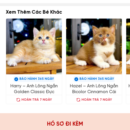
Xem Thêm Các Bé Khác
BẢO HÀNH 365 NGÀY
BẢO HÀNH 365 NGÀY
Harry – Anh Lông Ngắn
Hazel – Anh Lông Ngắn
Golden Classic Đực
Bicolor Cinnamon Cái
HOÀN TRẢ 7 NGÀY
HOÀN TRẢ 7 NGÀY
HỒ SƠ ĐI KÈM