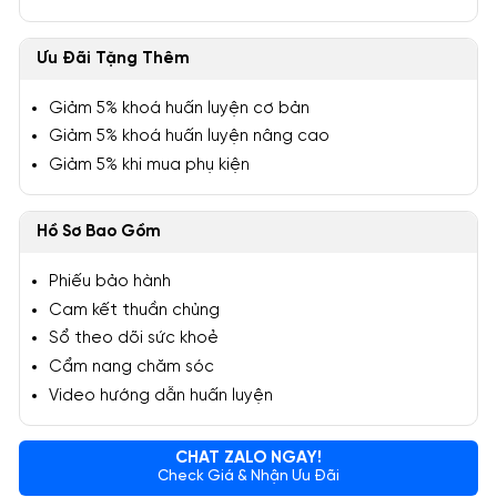
Ưu Đãi Tặng Thêm
Giảm 5% khoá huấn luyện cơ bản
Giảm 5% khoá huấn luyện nâng cao
Giảm 5% khi mua phụ kiện
Hồ Sơ Bao Gồm
Phiếu bảo hành
Cam kết thuần chủng
Sổ theo dõi sức khoẻ
Cẩm nang chăm sóc
Video hướng dẫn huấn luyện
CHAT ZALO NGAY!
Check Giá & Nhận Ưu Đãi