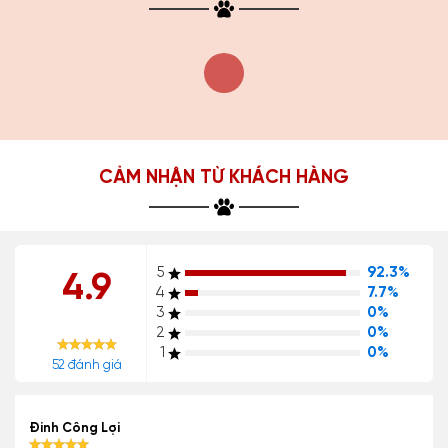
CẢM NHẬN TỪ KHÁCH HÀNG
5
92.3%
4.9
4
7.7%
3
0%
2
0%
1
0%
52 đánh giá
Đinh Công Lợi