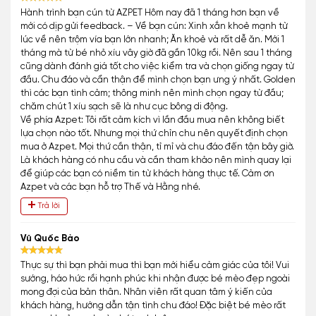
Hành trình bạn cún từ AZPET Hôm nay đã 1 tháng hơn bạn về
mới có dịp gửi feedback. – Về bạn cún: Xinh xắn khoẻ mạnh từ
lúc về nên trộm vía bạn lớn nhanh; Ăn khoẻ và rất dễ ăn. Mới 1
tháng mà từ bé nhỏ xíu vây giờ đã gần 10kg rồi. Nên sau 1 tháng
cũng dành đánh giá tốt cho việc kiểm tra và chọn giống ngay từ
đầu. Chu đáo và cẩn thận để mình chọn bạn ưng ý nhất. Golden
thì các bạn tình cảm; thông minh nên mình chọn ngay từ đầu;
chăm chút 1 xíu sạch sẽ là như cục bông di động.
Về phía Azpet: Tôi rất cảm kích vì lần đầu mua nên không biết
lựa chọn nào tốt. Nhưng mọi thứ chỉn chu nên quyết định chọn
mua ở Azpet. Mọi thứ cần thận, tỉ mỉ và chu đáo đến tận bây giờ.
Là khách hàng có nhu cầu và cần tham khảo nên mình quay lại
để giúp các bạn có niềm tin từ khách hàng thực tế. Cảm ơn
Azpet và các bạn hỗ trợ Thế và Hằng nhé.
Trả lời
Vũ Quốc Bảo
Thực sự thì bạn phải mua thì bạn mới hiểu cảm giác của tôi! Vui
sướng, háo hức rồi hạnh phúc khi nhận được bé mèo đẹp ngoài
mong đợi của bản thân. Nhân viên rất quan tâm ý kiến của
khách hàng, hướng dẫn tận tình chu đáo! Đặc biệt bé mèo rất