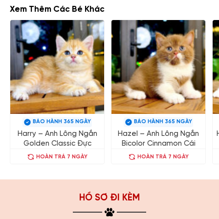
Xem Thêm Các Bé Khác
BẢO HÀNH 365 NGÀY
BẢO HÀNH 365 NGÀY
Harry – Anh Lông Ngắn
Hazel – Anh Lông Ngắn
Golden Classic Đực
Bicolor Cinnamon Cái
HOÀN TRẢ 7 NGÀY
HOÀN TRẢ 7 NGÀY
HỒ SƠ ĐI KÈM