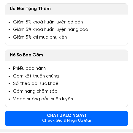
Ưu Đãi Tặng Thêm
Giảm 5% khoá huấn luyện cơ bản
Giảm 5% khoá huấn luyện nâng cao
Giảm 5% khi mua phụ kiện
Hồ Sơ Bao Gồm
Phiếu bảo hành
Cam kết thuần chủng
Sổ theo dõi sức khoẻ
Cẩm nang chăm sóc
Video hướng dẫn huấn luyện
CHAT ZALO NGAY!
Check Giá & Nhận Ưu Đãi