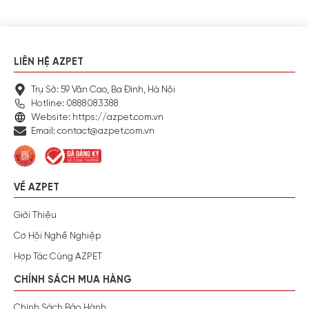
LIÊN HỆ AZPET
Trụ Sở: 59 Văn Cao, Ba Đình, Hà Nội
Hotline: 0888083388
Website: https://azpet.com.vn
Email: contact@azpet.com.vn
VỀ AZPET
Giới Thiệu
Cơ Hội Nghề Nghiệp
Hợp Tác Cùng AZPET
CHÍNH SÁCH MUA HÀNG
Chính Sách Bảo Hành