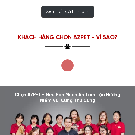
Xem tất cả hình ảnh
KHÁCH HÀNG CHỌN AZPET - VÌ SAO?
Chọn AZPET - Nếu Bạn Muốn An Tâm Tận Hưởng
Niềm Vui Cùng Thú Cưng