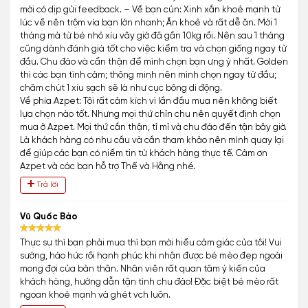
mới có dịp gửi feedback. – Về bạn cún: Xinh xắn khoẻ mạnh từ
lúc về nên trộm vía bạn lớn nhanh; Ăn khoẻ và rất dễ ăn. Mới 1
tháng mà từ bé nhỏ xíu vây giờ đã gần 10kg rồi. Nên sau 1 tháng
cũng dành đánh giá tốt cho việc kiểm tra và chọn giống ngay từ
đầu. Chu đáo và cẩn thận để mình chọn bạn ưng ý nhất. Golden
thì các bạn tình cảm; thông minh nên mình chọn ngay từ đầu;
chăm chút 1 xíu sạch sẽ là như cục bông di động.
Về phía Azpet: Tôi rất cảm kích vì lần đầu mua nên không biết
lựa chọn nào tốt. Nhưng mọi thứ chỉn chu nên quyết định chọn
mua ở Azpet. Mọi thứ cần thận, tỉ mỉ và chu đáo đến tận bây giờ.
Là khách hàng có nhu cầu và cần tham khảo nên mình quay lại
để giúp các bạn có niềm tin từ khách hàng thực tế. Cảm ơn
Azpet và các bạn hỗ trợ Thế và Hằng nhé.
Trả lời
Vũ Quốc Bảo
Thực sự thì bạn phải mua thì bạn mới hiểu cảm giác của tôi! Vui
sướng, háo hức rồi hạnh phúc khi nhận được bé mèo đẹp ngoài
mong đợi của bản thân. Nhân viên rất quan tâm ý kiến của
khách hàng, hướng dẫn tận tình chu đáo! Đặc biệt bé mèo rất
ngoan khoẻ mạnh và ghét vch luôn.