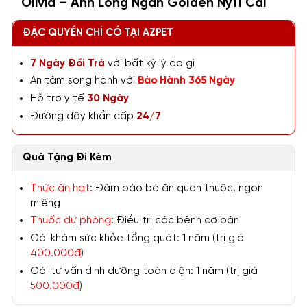
Olivia – Anh Lông Ngắn Golden Ny11 Cái
ĐẶC QUYỀN CHỈ CÓ TẠI AZPET
7 Ngày Đổi Trả
với bất kỳ lý do gì
An tâm song hành với
Bảo Hành 365 Ngày
Hỗ trợ y tế
30 Ngày
Đường dây khẩn cấp
24/7
Quà Tặng Đi Kèm
Thức ăn hạt
: Đảm bảo bé ăn quen thuộc, ngon
miệng
Thuốc dự phòng
: Điều trị các bệnh cơ bản
Gói khám sức khỏe tổng quát: 1 năm (trị giá
400.000đ
)
Gói tư vấn dinh dưỡng toàn diện: 1 năm (trị giá
500.000đ
)