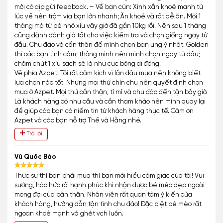
mới có dịp gửi feedback. – Về bạn cún: Xinh xắn khoẻ mạnh từ
lúc về nên trộm vía bạn lớn nhanh; Ăn khoẻ và rất dễ ăn. Mới 1
tháng mà từ bé nhỏ xíu vây giờ đã gần 10kg rồi. Nên sau 1 tháng
cũng dành đánh giá tốt cho việc kiểm tra và chọn giống ngay từ
đầu. Chu đáo và cẩn thận để mình chọn bạn ưng ý nhất. Golden
thì các bạn tình cảm; thông minh nên mình chọn ngay từ đầu;
chăm chút 1 xíu sạch sẽ là như cục bông di động.
Về phía Azpet: Tôi rất cảm kích vì lần đầu mua nên không biết
lựa chọn nào tốt. Nhưng mọi thứ chỉn chu nên quyết định chọn
mua ở Azpet. Mọi thứ cần thận, tỉ mỉ và chu đáo đến tận bây giờ.
Là khách hàng có nhu cầu và cần tham khảo nên mình quay lại
để giúp các bạn có niềm tin từ khách hàng thực tế. Cảm ơn
Azpet và các bạn hỗ trợ Thế và Hằng nhé.
Trả lời
Vũ Quốc Bảo
Thực sự thì bạn phải mua thì bạn mới hiểu cảm giác của tôi! Vui
sướng, háo hức rồi hạnh phúc khi nhận được bé mèo đẹp ngoài
mong đợi của bản thân. Nhân viên rất quan tâm ý kiến của
khách hàng, hướng dẫn tận tình chu đáo! Đặc biệt bé mèo rất
ngoan khoẻ mạnh và ghét vch luôn.