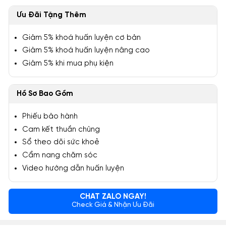
Ưu Đãi Tặng Thêm
Giảm 5% khoá huấn luyện cơ bản
Giảm 5% khoá huấn luyện nâng cao
Giảm 5% khi mua phụ kiện
Hồ Sơ Bao Gồm
Phiếu bảo hành
Cam kết thuần chủng
Sổ theo dõi sức khoẻ
Cẩm nang chăm sóc
Video hướng dẫn huấn luyện
CHAT ZALO NGAY!
Check Giá & Nhận Ưu Đãi