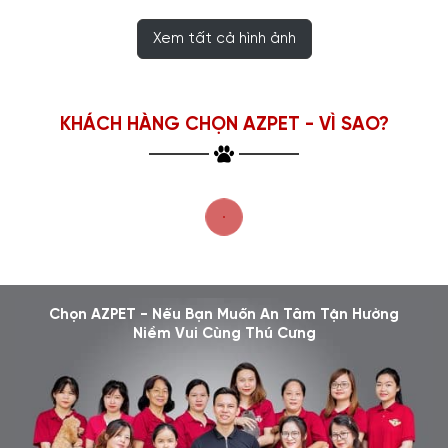
Xem tất cả hình ảnh
KHÁCH HÀNG CHỌN AZPET - VÌ SAO?
Chọn AZPET - Nếu Bạn Muốn An Tâm Tận Hưởng
Niềm Vui Cùng Thú Cưng