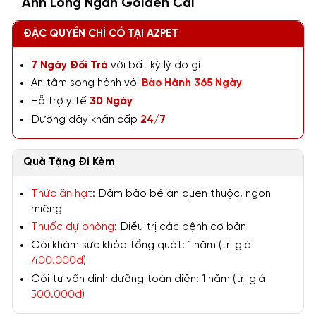
Anh Lông Ngắn Golden Cái
ĐẶC QUYỀN CHỈ CÓ TẠI AZPET
7 Ngày Đổi Trả
với bất kỳ lý do gì
An tâm song hành với
Bảo Hành 365 Ngày
Hỗ trợ y tế
30 Ngày
Đường dây khẩn cấp
24/7
Quà Tặng Đi Kèm
Thức ăn hạt
: Đảm bảo bé ăn quen thuộc, ngon
miệng
Thuốc dự phòng
: Điều trị các bệnh cơ bản
Gói khám sức khỏe tổng quát: 1 năm (trị giá
400.000đ
)
Gói tư vấn dinh dưỡng toàn diện: 1 năm (trị giá
500.000đ
)