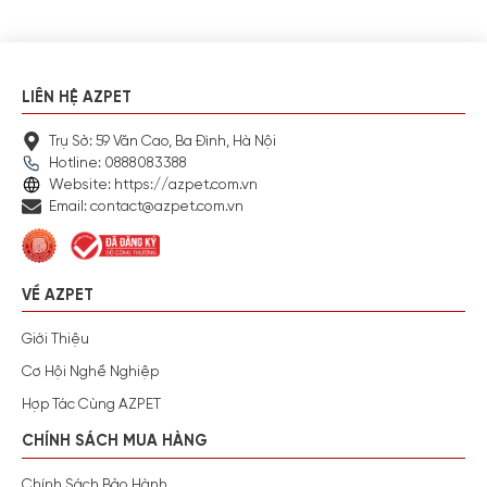
LIÊN HỆ AZPET
Trụ Sở: 59 Văn Cao, Ba Đình, Hà Nội
Hotline: 0888083388
Website: https://azpet.com.vn
Email: contact@azpet.com.vn
VỀ AZPET
Giới Thiệu
Cơ Hội Nghề Nghiệp
Hợp Tác Cùng AZPET
CHÍNH SÁCH MUA HÀNG
Chính Sách Bảo Hành