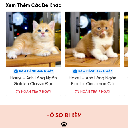
Xem Thêm Các Bé Khác
BẢO HÀNH 365 NGÀY
BẢO HÀNH 365 NGÀY
Harry – Anh Lông Ngắn
Hazel – Anh Lông Ngắn
Golden Classic Đực
Bicolor Cinnamon Cái
HOÀN TRẢ 7 NGÀY
HOÀN TRẢ 7 NGÀY
HỒ SƠ ĐI KÈM