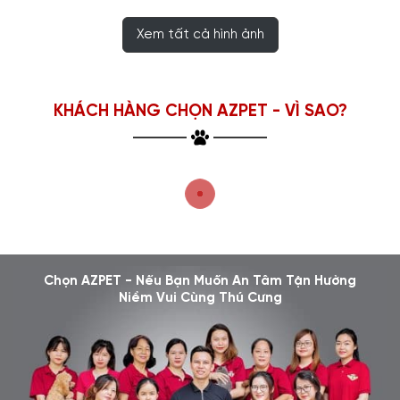
Xem tất cả hình ảnh
KHÁCH HÀNG CHỌN AZPET - VÌ SAO?
Chọn AZPET - Nếu Bạn Muốn An Tâm Tận Hưởng
Niềm Vui Cùng Thú Cưng