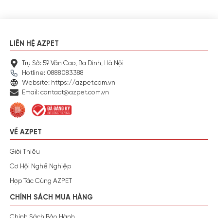
LIÊN HỆ AZPET
Trụ Sở: 59 Văn Cao, Ba Đình, Hà Nội
Hotline: 0888083388
Website: https://azpet.com.vn
Email: contact@azpet.com.vn
VỀ AZPET
Giới Thiệu
Cơ Hội Nghề Nghiệp
Hợp Tác Cùng AZPET
CHÍNH SÁCH MUA HÀNG
Chính Sách Bảo Hành