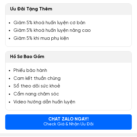
Ưu Đãi Tặng Thêm
Giảm 5% khoá huấn luyện cơ bản
Giảm 5% khoá huấn luyện nâng cao
Giảm 5% khi mua phụ kiện
Hồ Sơ Bao Gồm
Phiếu bảo hành
Cam kết thuần chủng
Sổ theo dõi sức khoẻ
Cẩm nang chăm sóc
Video hướng dẫn huấn luyện
CHAT ZALO NGAY!
Check Giá & Nhận Ưu Đãi