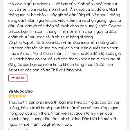
mới có dịp gửi feedback. – Về bạn cún: Xinh xắn khoẻ mạnh từ
lúc về nên trộm vía bạn lớn nhanh; Ăn khoẻ và rất dễ ăn. Mới 1
tháng mà từ bé nhỏ xíu vây giờ đã gần 10kg rồi. Nên sau 1 tháng
cũng dành đánh giá tốt cho việc kiểm tra và chọn giống ngay từ
đầu. Chu đáo và cẩn thận để mình chọn bạn ưng ý nhất. Golden
thì các bạn tình cảm; thông minh nên mình chọn ngay từ đầu;
chăm chút 1 xíu sạch sẽ là như cục bông di động.
Về phía Azpet: Tôi rất cảm kích vì lần đầu mua nên không biết
lựa chọn nào tốt. Nhưng mọi thứ chỉn chu nên quyết định chọn
mua ở Azpet. Mọi thứ cần thận, tỉ mỉ và chu đáo đến tận bây giờ.
Là khách hàng có nhu cầu và cần tham khảo nên mình quay lại
để giúp các bạn có niềm tin từ khách hàng thực tế. Cảm ơn
Azpet và các bạn hỗ trợ Thế và Hằng nhé.
Trả lời
Vũ Quốc Bảo
Thực sự thì bạn phải mua thì bạn mới hiểu cảm giác của tôi! Vui
sướng, háo hức rồi hạnh phúc khi nhận được bé mèo đẹp ngoài
mong đợi của bản thân. Nhân viên rất quan tâm ý kiến của
khách hàng, hướng dẫn tận tình chu đáo! Đặc biệt bé mèo rất
ngoan khoẻ mạnh và ghét vch luôn.