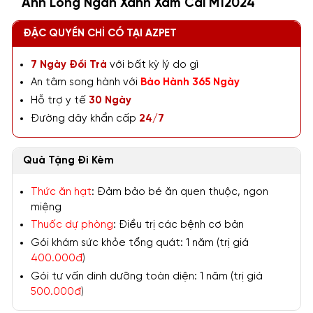
Anh Lông Ngắn Xanh Xám Cái M12024
ĐẶC QUYỀN CHỈ CÓ TẠI AZPET
7 Ngày Đổi Trả
với bất kỳ lý do gì
An tâm song hành với
Bảo Hành 365 Ngày
Hỗ trợ y tế
30 Ngày
Đường dây khẩn cấp
24/7
Quà Tặng Đi Kèm
Thức ăn hạt
: Đảm bảo bé ăn quen thuộc, ngon
miệng
Thuốc dự phòng
: Điều trị các bệnh cơ bản
Gói khám sức khỏe tổng quát: 1 năm (trị giá
400.000đ
)
Gói tư vấn dinh dưỡng toàn diện: 1 năm (trị giá
500.000đ
)