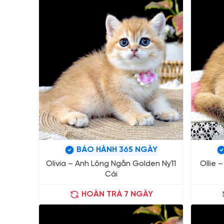
BẢO HÀNH 365 NGÀY
Olivia – Anh Lông Ngắn Golden Ny11
Ollie 
Cái
HOÀN TRẢ 7 NGÀY