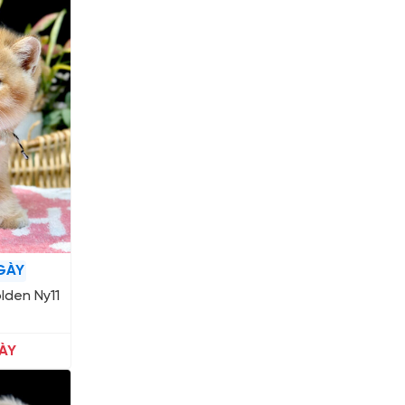
GÀY
lden Ny11
ÀY