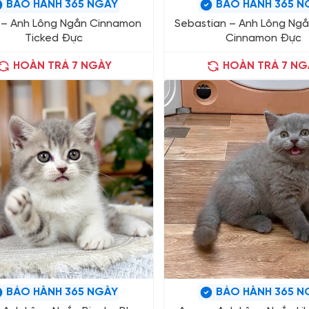
BẢO HÀNH 365 NGÀY
BẢO HÀNH 365 N
 – Anh Lông Ngắn Cinnamon
Sebastian – Anh Lông Ngắ
Ticked Đực
Cinnamon Đực
HOÀN TRẢ 7 NGÀY
HOÀN TRẢ 7 NG
BẢO HÀNH 365 NGÀY
BẢO HÀNH 365 N