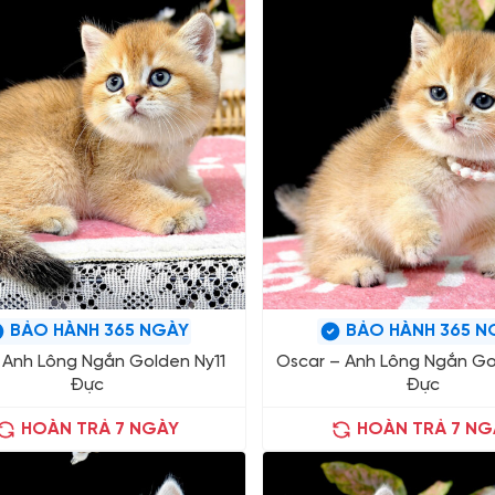
BẢO HÀNH 365 NGÀY
BẢO HÀNH 365 N
– Anh Lông Ngắn Golden Ny11
Oscar – Anh Lông Ngắn Go
Đực
Đực
HOÀN TRẢ 7 NGÀY
HOÀN TRẢ 7 NG