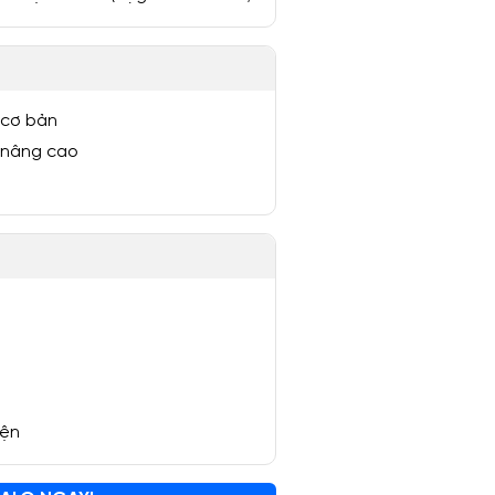
 cơ bản
 nâng cao
yện