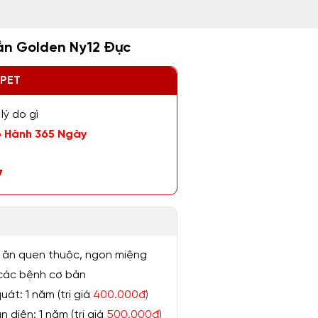
gắn Golden Ny12 Đực
ZPET
lý do gì
 Hành 365 Ngày
7
 ăn quen thuộc, ngon miệng
ị các bệnh cơ bản
át: 1 năm (trị giá
400.000đ
)
 diện: 1 năm (trị giá
500.000đ
)