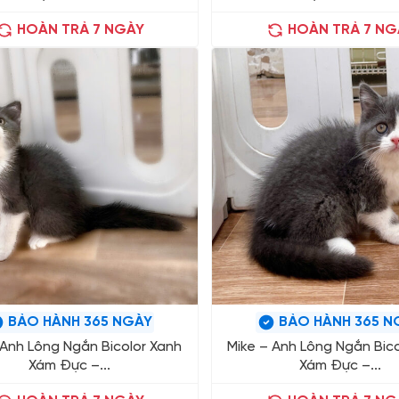
HOÀN TRẢ 7 NGÀY
HOÀN TRẢ 7 NG
BẢO HÀNH 365 NGÀY
BẢO HÀNH 365 N
 Anh Lông Ngắn Bicolor Xanh
Mike – Anh Lông Ngắn Bico
Xám Đực –...
Xám Đực –...