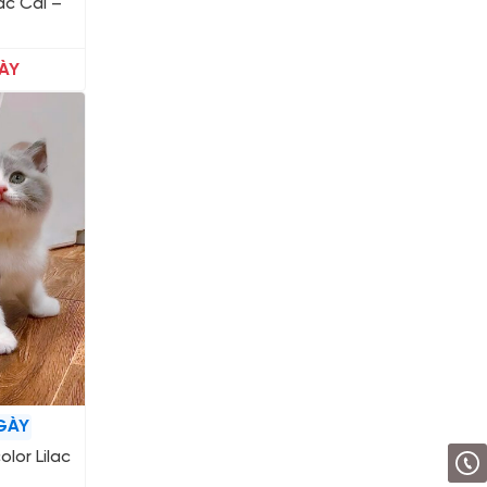
ac Cái –
ÀY
GÀY
lor Lilac