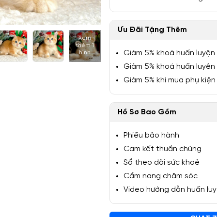
Ưu Đãi Tặng Thêm
Xem
thêm 1
1/6
Giảm 5% khoá huấn luyện
hình
Giảm 5% khoá huấn luyện
Giảm 5% khi mua phụ kiện
Hồ Sơ Bao Gồm
Phiếu bảo hành
Cam kết thuần chủng
Sổ theo dõi sức khoẻ
Cẩm nang chăm sóc
Video hướng dẫn huấn lu