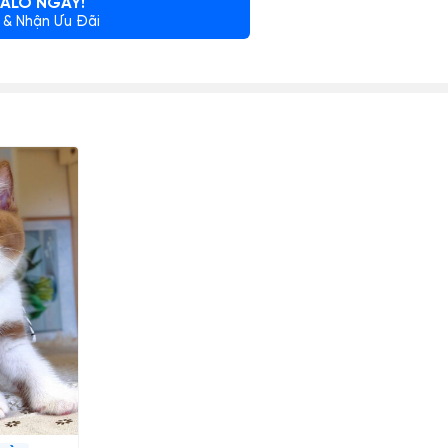
ALO NGAY!
 & Nhận Ưu Đãi