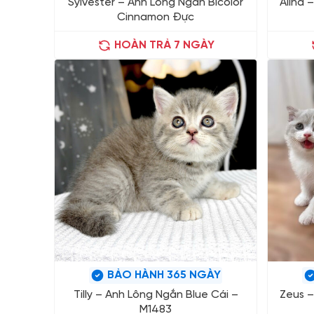
Sylvester – Anh Lông Ngắn Bicolor
Alina 
Cinnamon Đực
HOÀN TRẢ 7 NGÀY
BẢO HÀNH 365 NGÀY
Tilly – Anh Lông Ngắn Blue Cái –
Zeus –
M1483