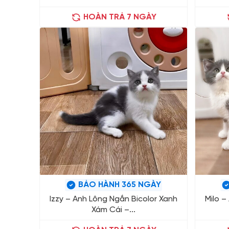
HOÀN TRẢ 7 NGÀY
BẢO HÀNH 365 NGÀY
Izzy – Anh Lông Ngắn Bicolor Xanh
Milo –
Xám Cái –...