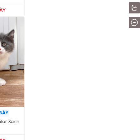
ÀY
GÀY
lor Xanh