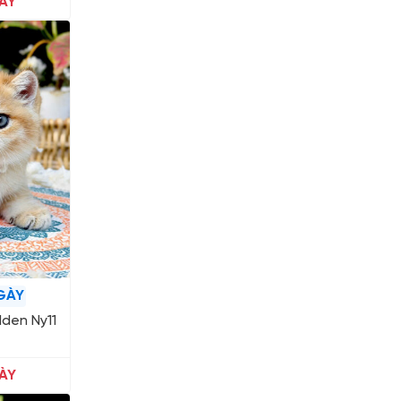
ÀY
GÀY
den Ny11
ÀY