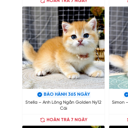
HOÀN TRẢ 7 NGÀY
BẢO HÀNH 365 NGÀY
Stella – Anh Lông Ngắn Golden Ny12
Simon 
Cái
HOÀN TRẢ 7 NGÀY