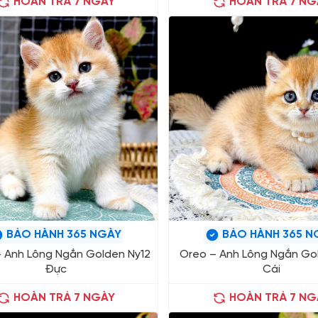
HOÀN TRẢ 7 NGÀY
HOÀN TRẢ 7 NG
BẢO HÀNH 365 NGÀY
BẢO HÀNH 365 N
– Anh Lông Ngắn Golden Ny12
Oreo – Anh Lông Ngắn Gol
Đực
Cái
HOÀN TRẢ 7 NGÀY
HOÀN TRẢ 7 NG