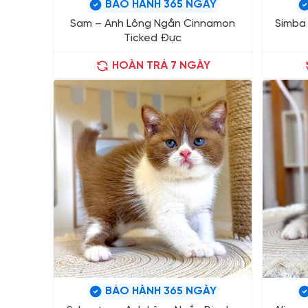
BẢO HÀNH 365 NGÀY
Sam – Anh Lông Ngắn Cinnamon
Simba
Ticked Đực
HOÀN TRẢ 7 NGÀY
BẢO HÀNH 365 NGÀY