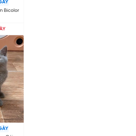
GÀY
n Bicolor
ÀY
GÀY