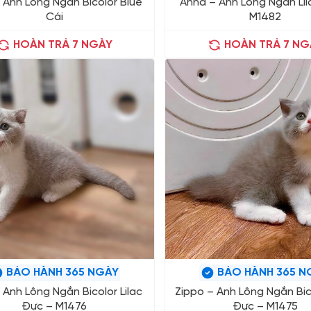
– Anh Lông Ngắn Bicolor Blue
Anna – Anh Lông Ngắn Lil
Cái
M1482
HOÀN TRẢ 7 NGÀY
HOÀN TRẢ 7 NG
BẢO HÀNH 365 NGÀY
BẢO HÀNH 365 N
 Anh Lông Ngắn Bicolor Lilac
Zippo – Anh Lông Ngắn Bico
Đực – M1476
Đực – M1475