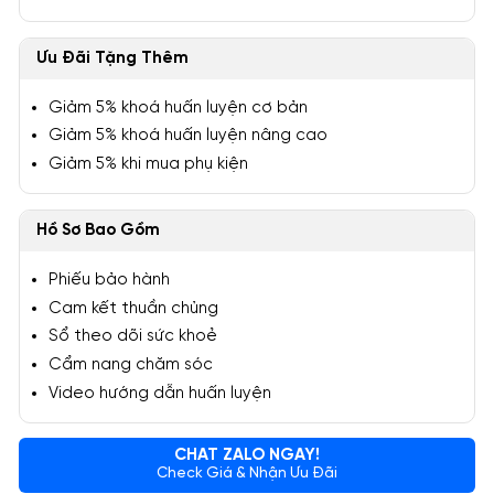
Ưu Đãi Tặng Thêm
Giảm 5% khoá huấn luyện cơ bản
Giảm 5% khoá huấn luyện nâng cao
Giảm 5% khi mua phụ kiện
Hồ Sơ Bao Gồm
Phiếu bảo hành
Cam kết thuần chủng
Sổ theo dõi sức khoẻ
Cẩm nang chăm sóc
Video hướng dẫn huấn luyện
CHAT ZALO NGAY!
Check Giá & Nhận Ưu Đãi