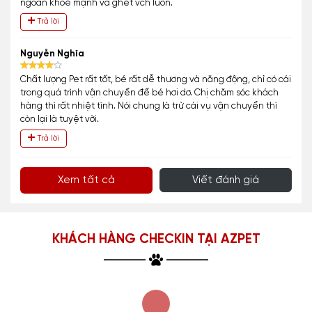
ngoan khoẻ mạnh và ghét vch luôn.
Trả lời
Nguyễn Nghĩa
Chất lượng Pet rất tốt, bé rất dễ thương và năng động, chỉ có cái
trong quá trình vận chuyển để bé hơi dơ. Chị chăm sóc khách
hàng thì rất nhiệt tình. Nói chung là trừ cái vụ vận chuyển thì
còn lại là tuyệt vời.
Trả lời
Xem tất cả
Viết đánh giá
KHÁCH HÀNG CHECKIN TẠI AZPET