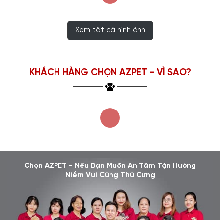
Xem tất cả hình ảnh
KHÁCH HÀNG CHỌN AZPET - VÌ SAO?
Chọn AZPET - Nếu Bạn Muốn An Tâm Tận Hưởng
Niềm Vui Cùng Thú Cưng