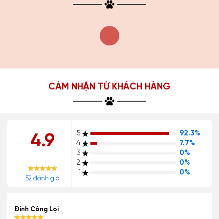
CẢM NHẬN TỪ KHÁCH HÀNG
5
92.3%
4.9
4
7.7%
3
0%
2
0%
1
0%
52 đánh giá
Đinh Công Lợi