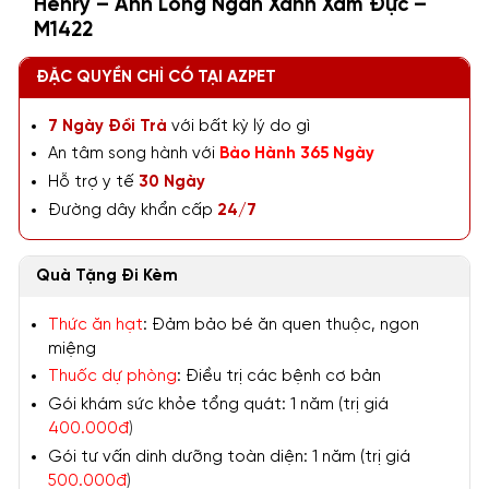
Henry – Anh Lông Ngắn Xanh Xám Đực –
M1422
ĐẶC QUYỀN CHỈ CÓ TẠI AZPET
7 Ngày Đổi Trả
với bất kỳ lý do gì
An tâm song hành với
Bảo Hành 365 Ngày
Hỗ trợ y tế
30 Ngày
Đường dây khẩn cấp
24/7
Quà Tặng Đi Kèm
Thức ăn hạt
: Đảm bảo bé ăn quen thuộc, ngon
miệng
Thuốc dự phòng
: Điều trị các bệnh cơ bản
Gói khám sức khỏe tổng quát: 1 năm (trị giá
400.000đ
)
Gói tư vấn dinh dưỡng toàn diện: 1 năm (trị giá
500.000đ
)