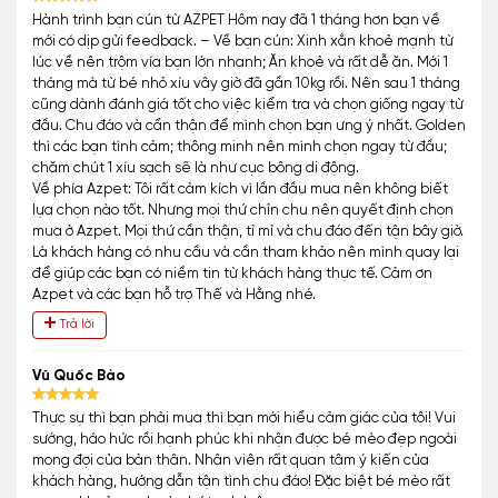
Hành trình bạn cún từ AZPET Hôm nay đã 1 tháng hơn bạn về
mới có dịp gửi feedback. – Về bạn cún: Xinh xắn khoẻ mạnh từ
lúc về nên trộm vía bạn lớn nhanh; Ăn khoẻ và rất dễ ăn. Mới 1
tháng mà từ bé nhỏ xíu vây giờ đã gần 10kg rồi. Nên sau 1 tháng
cũng dành đánh giá tốt cho việc kiểm tra và chọn giống ngay từ
đầu. Chu đáo và cẩn thận để mình chọn bạn ưng ý nhất. Golden
thì các bạn tình cảm; thông minh nên mình chọn ngay từ đầu;
chăm chút 1 xíu sạch sẽ là như cục bông di động.
Về phía Azpet: Tôi rất cảm kích vì lần đầu mua nên không biết
lựa chọn nào tốt. Nhưng mọi thứ chỉn chu nên quyết định chọn
mua ở Azpet. Mọi thứ cần thận, tỉ mỉ và chu đáo đến tận bây giờ.
Là khách hàng có nhu cầu và cần tham khảo nên mình quay lại
để giúp các bạn có niềm tin từ khách hàng thực tế. Cảm ơn
Azpet và các bạn hỗ trợ Thế và Hằng nhé.
Trả lời
Vũ Quốc Bảo
Thực sự thì bạn phải mua thì bạn mới hiểu cảm giác của tôi! Vui
sướng, háo hức rồi hạnh phúc khi nhận được bé mèo đẹp ngoài
mong đợi của bản thân. Nhân viên rất quan tâm ý kiến của
khách hàng, hướng dẫn tận tình chu đáo! Đặc biệt bé mèo rất