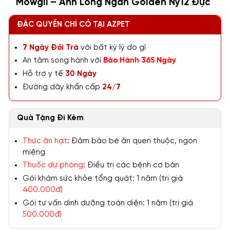
Mowgli – Anh Lông Ngắn Golden Ny12 Đực
ĐẶC QUYỀN CHỈ CÓ TẠI AZPET
7 Ngày Đổi Trả
với bất kỳ lý do gì
An tâm song hành với
Bảo Hành 365 Ngày
Hỗ trợ y tế
30 Ngày
Đường dây khẩn cấp
24/7
Quà Tặng Đi Kèm
Thức ăn hạt
: Đảm bảo bé ăn quen thuộc, ngon
miệng
Thuốc dự phòng
: Điều trị các bệnh cơ bản
Gói khám sức khỏe tổng quát: 1 năm (trị giá
400.000đ
)
Gói tư vấn dinh dưỡng toàn diện: 1 năm (trị giá
500.000đ
)