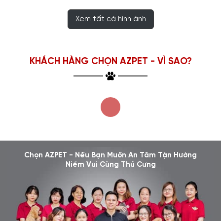
Xem tất cả hình ảnh
KHÁCH HÀNG CHỌN AZPET - VÌ SAO?
Chọn AZPET - Nếu Bạn Muốn An Tâm Tận Hưởng
Niềm Vui Cùng Thú Cưng