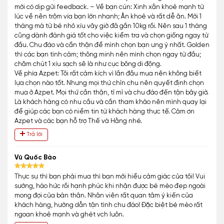
mới có dịp gửi feedback. – Về bạn cún: Xinh xắn khoẻ mạnh từ
lúc về nên trộm vía bạn lớn nhanh; Ăn khoẻ và rất dễ ăn. Mới 1
tháng mà từ bé nhỏ xíu vây giờ đã gần 10kg rồi. Nên sau 1 tháng
cũng dành đánh giá tốt cho việc kiểm tra và chọn giống ngay từ
đầu. Chu đáo và cẩn thận để mình chọn bạn ưng ý nhất. Golden
thì các bạn tình cảm; thông minh nên mình chọn ngay từ đầu;
chăm chút 1 xíu sạch sẽ là như cục bông di động.
Về phía Azpet: Tôi rất cảm kích vì lần đầu mua nên không biết
lựa chọn nào tốt. Nhưng mọi thứ chỉn chu nên quyết định chọn
mua ở Azpet. Mọi thứ cần thận, tỉ mỉ và chu đáo đến tận bây giờ.
Là khách hàng có nhu cầu và cần tham khảo nên mình quay lại
để giúp các bạn có niềm tin từ khách hàng thực tế. Cảm ơn
Azpet và các bạn hỗ trợ Thế và Hằng nhé.
Trả lời
Vũ Quốc Bảo
Thực sự thì bạn phải mua thì bạn mới hiểu cảm giác của tôi! Vui
sướng, háo hức rồi hạnh phúc khi nhận được bé mèo đẹp ngoài
mong đợi của bản thân. Nhân viên rất quan tâm ý kiến của
khách hàng, hướng dẫn tận tình chu đáo! Đặc biệt bé mèo rất
ngoan khoẻ mạnh và ghét vch luôn.