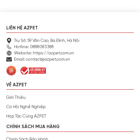
LIÊN HỆ AZPET
Trụ Sở: 59 Văn Cao, Ba Đình, Hà Nội
Hotline: 0888083388
Website: https://azpet.com.vn
Email: contact@azpet.com.vn
VỀ AZPET
Giới Thiệu
Cơ Hội Nghề Nghiệp
Hợp Tác Cùng AZPET
CHÍNH SÁCH MUA HÀNG
Chính Sách Bảo Hành