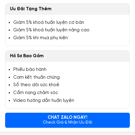
Ưu Đãi Tặng Thêm
Giảm 5% khoá huấn luyện cơ bản
Giảm 5% khoá huấn luyện nâng cao
Giảm 5% khi mua phụ kiện
Hồ Sơ Bao Gồm
Phiếu bảo hành
Cam kết thuần chủng
Sổ theo dõi sức khoẻ
Cẩm nang chăm sóc
Video hướng dẫn huấn luyện
CHAT ZALO NGAY!
Check Giá & Nhận Ưu Đãi