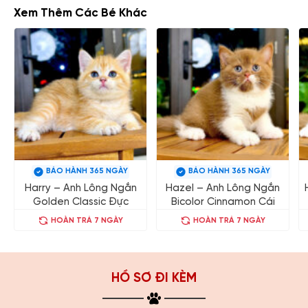
Xem Thêm Các Bé Khác
BẢO HÀNH 365 NGÀY
BẢO HÀNH 365 NGÀY
Harry – Anh Lông Ngắn
Hazel – Anh Lông Ngắn
Golden Classic Đực
Bicolor Cinnamon Cái
HOÀN TRẢ 7 NGÀY
HOÀN TRẢ 7 NGÀY
HỒ SƠ ĐI KÈM