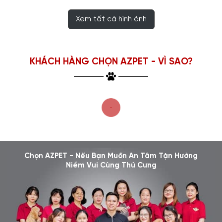
Xem tất cả hình ảnh
KHÁCH HÀNG CHỌN AZPET - VÌ SAO?
Chọn AZPET - Nếu Bạn Muốn An Tâm Tận Hưởng
Niềm Vui Cùng Thú Cưng