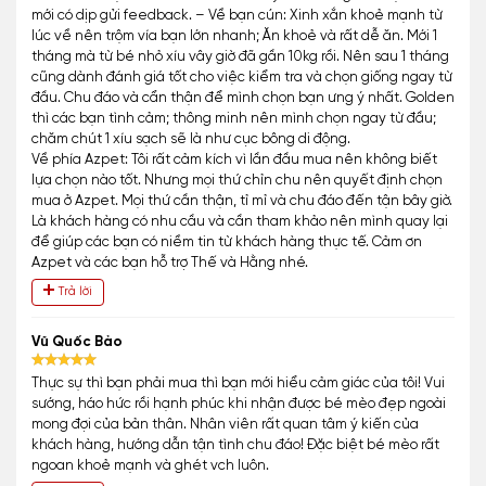
mới có dịp gửi feedback. – Về bạn cún: Xinh xắn khoẻ mạnh từ
lúc về nên trộm vía bạn lớn nhanh; Ăn khoẻ và rất dễ ăn. Mới 1
tháng mà từ bé nhỏ xíu vây giờ đã gần 10kg rồi. Nên sau 1 tháng
cũng dành đánh giá tốt cho việc kiểm tra và chọn giống ngay từ
đầu. Chu đáo và cẩn thận để mình chọn bạn ưng ý nhất. Golden
thì các bạn tình cảm; thông minh nên mình chọn ngay từ đầu;
chăm chút 1 xíu sạch sẽ là như cục bông di động.
Về phía Azpet: Tôi rất cảm kích vì lần đầu mua nên không biết
lựa chọn nào tốt. Nhưng mọi thứ chỉn chu nên quyết định chọn
mua ở Azpet. Mọi thứ cần thận, tỉ mỉ và chu đáo đến tận bây giờ.
Là khách hàng có nhu cầu và cần tham khảo nên mình quay lại
để giúp các bạn có niềm tin từ khách hàng thực tế. Cảm ơn
Azpet và các bạn hỗ trợ Thế và Hằng nhé.
Trả lời
Vũ Quốc Bảo
Thực sự thì bạn phải mua thì bạn mới hiểu cảm giác của tôi! Vui
sướng, háo hức rồi hạnh phúc khi nhận được bé mèo đẹp ngoài
mong đợi của bản thân. Nhân viên rất quan tâm ý kiến của
khách hàng, hướng dẫn tận tình chu đáo! Đặc biệt bé mèo rất
ngoan khoẻ mạnh và ghét vch luôn.