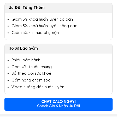
Ưu Đãi Tặng Thêm
Giảm 5% khoá huấn luyện cơ bản
Giảm 5% khoá huấn luyện nâng cao
Giảm 5% khi mua phụ kiện
Hồ Sơ Bao Gồm
Phiếu bảo hành
Cam kết thuần chủng
Sổ theo dõi sức khoẻ
Cẩm nang chăm sóc
Video hướng dẫn huấn luyện
CHAT ZALO NGAY!
Check Giá & Nhận Ưu Đãi