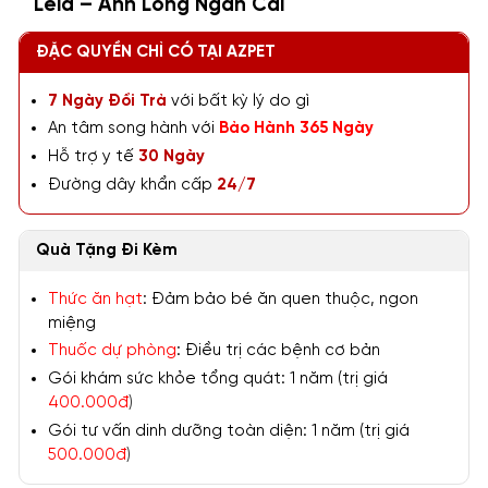
Leia – Anh Lông Ngắn Cái
ĐẶC QUYỀN CHỈ CÓ TẠI AZPET
7 Ngày Đổi Trả
với bất kỳ lý do gì
An tâm song hành với
Bảo Hành 365 Ngày
Hỗ trợ y tế
30 Ngày
Đường dây khẩn cấp
24/7
Quà Tặng Đi Kèm
Thức ăn hạt
: Đảm bảo bé ăn quen thuộc, ngon
miệng
Thuốc dự phòng
: Điều trị các bệnh cơ bản
Gói khám sức khỏe tổng quát: 1 năm (trị giá
400.000đ
)
Gói tư vấn dinh dưỡng toàn diện: 1 năm (trị giá
500.000đ
)