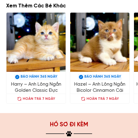
Xem Thêm Các Bé Khác
BẢO HÀNH 365 NGÀY
BẢO HÀNH 365 NGÀY
Harry – Anh Lông Ngắn
Hazel – Anh Lông Ngắn
Golden Classic Đực
Bicolor Cinnamon Cái
HOÀN TRẢ 7 NGÀY
HOÀN TRẢ 7 NGÀY
HỒ SƠ ĐI KÈM