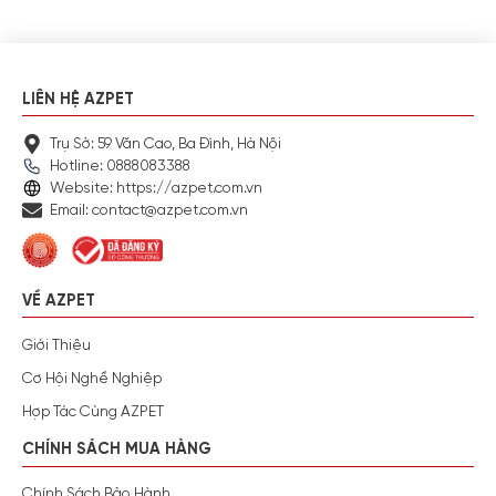
LIÊN HỆ AZPET
Trụ Sở: 59 Văn Cao, Ba Đình, Hà Nội
Hotline: 0888083388
Website: https://azpet.com.vn
Email: contact@azpet.com.vn
VỀ AZPET
Giới Thiệu
Cơ Hội Nghề Nghiệp
Hợp Tác Cùng AZPET
CHÍNH SÁCH MUA HÀNG
Chính Sách Bảo Hành