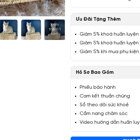
Ưu Đãi Tặng Thêm
Xem
thêm 1
1/6
Giảm 5% khoá huấn luyện
hình
Giảm 5% khoá huấn luyện
Giảm 5% khi mua phụ kiện
Hồ Sơ Bao Gồm
Phiếu bảo hành
Cam kết thuần chủng
Sổ theo dõi sức khoẻ
Cẩm nang chăm sóc
Video hướng dẫn huấn lu