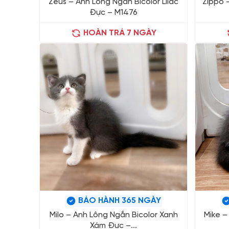
Zeus – Anh Lông Ngắn Bicolor Lilac
Zippo –
Đực – M1476
HOÀN TRẢ 7 NGÀY
BẢO HÀNH 365 NGÀY
Milo – Anh Lông Ngắn Bicolor Xanh
Mike –
Xám Đực –...