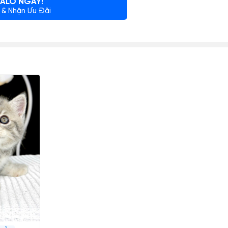
ALO NGAY!
 & Nhận Ưu Đãi