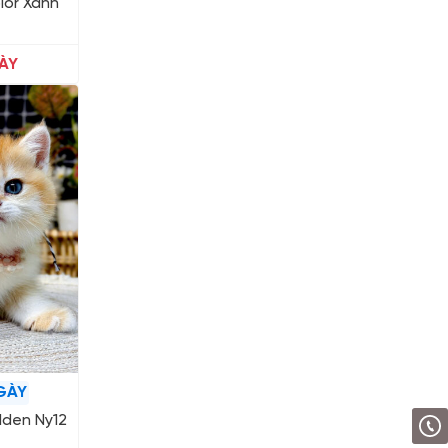
lor Xanh
ÀY
GÀY
lden Ny12