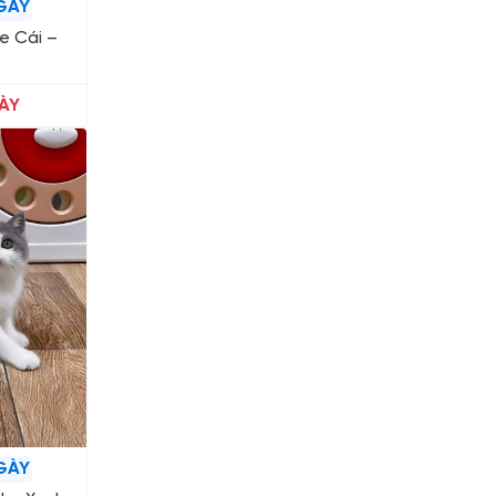
GÀY
ue Cái –
ÀY
GÀY