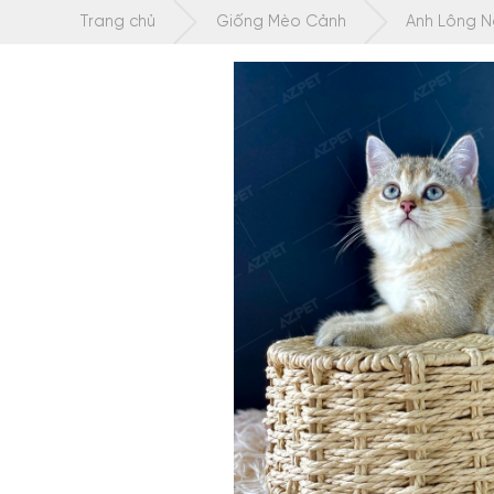
Chuyển
Trang chủ
Giống Mèo Cảnh
Anh Lông 
tới
nội
dung