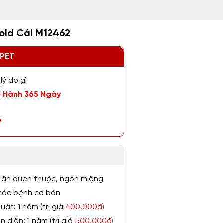
old Cái M12462
ZPET
lý do gì
 Hành 365 Ngày
7
 ăn quen thuộc, ngon miệng
ị các bệnh cơ bản
át: 1 năm (trị giá
400.000đ
)
 diện: 1 năm (trị giá
500.000đ
)