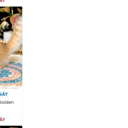
ÀY
GÀY
Golden
ÀY