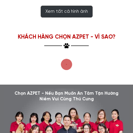
Xem tất cả hình ảnh
KHÁCH HÀNG CHỌN AZPET - VÌ SAO?
Chọn AZPET - Nếu Bạn Muốn An Tâm Tận Hưởng
Niềm Vui Cùng Thú Cưng