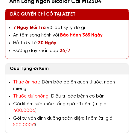
Anh Lông Ngắn Bicolor Cái M12304
ĐẶC QUYỀN CHỈ CÓ TẠI AZPET
7 Ngày Đổi Trả
với bất kỳ lý do gì
An tâm song hành với
Bảo Hành 365 Ngày
Hỗ trợ y tế
30 Ngày
Đường dây khẩn cấp
24/7
Quà Tặng Đi Kèm
Thức ăn hạt
: Đảm bảo bé ăn quen thuộc, ngon
miệng
Thuốc dự phòng
: Điều trị các bệnh cơ bản
Gói khám sức khỏe tổng quát: 1 năm (trị giá
400.000đ
)
Gói tư vấn dinh dưỡng toàn diện: 1 năm (trị giá
500.000đ
)