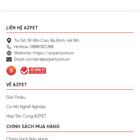
LIÊN HỆ AZPET
Trụ Sở: 59 Văn Cao, Ba Đình, Hà Nội
Hotline: 0888083388
Website: https://azpet.com.vn
Email: contact@azpet.com.vn
VỀ AZPET
Giới Thiệu
Cơ Hội Nghề Nghiệp
Hợp Tác Cùng AZPET
CHÍNH SÁCH MUA HÀNG
Chính Sách Bảo Hành