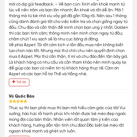
mới có dịp gửi feedback. – Về bạn cún: Xinh xắn khoẻ mạnh từ
lúc về nên trộm vía bạn lớn nhanh; Ăn khoẻ và rất dễ ăn. Mới 1
tháng mà từ bé nhỏ xíu vây giờ đã gần 10kg rồi. Nên sau 1 tháng
cũng dành đánh giá tốt cho việc kiểm tra và chọn giống ngay từ
đầu. Chu đáo và cẩn thận để mình chọn bạn ưng ý nhất. Golden
thì các bạn tình cảm; thông minh nên mình chọn ngay từ đầu;
chăm chút 1 xíu sạch sẽ là như cục bông di động.
Về phía Azpet: Tôi rất cảm kích vì lần đầu mua nên không biết
lựa chọn nào tốt. Nhưng mọi thứ chỉn chu nên quyết định chọn
mua ở Azpet. Mọi thứ cần thận, tỉ mỉ và chu đáo đến tận bây giờ.
Là khách hàng có nhu cầu và cần tham khảo nên mình quay lại
để giúp các bạn có niềm tin từ khách hàng thực tế. Cảm ơn
Azpet và các bạn hỗ trợ Thế và Hằng nhé.
Trả lời
Vũ Quốc Bảo
Thực sự thì bạn phải mua thì bạn mới hiểu cảm giác của tôi! Vui
sướng, háo hức rồi hạnh phúc khi nhận được bé mèo đẹp ngoài
mong đợi của bản thân. Nhân viên rất quan tâm ý kiến của
khách hàng, hướng dẫn tận tình chu đáo! Đặc biệt bé mèo rất
ngoan khoẻ mạnh và ghét vch luôn.