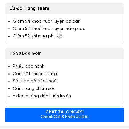
Ưu Đãi Tặng Thêm
Giảm 5% khoá huấn luyện cơ bản
Giảm 5% khoá huấn luyện nâng cao
Giảm 5% khi mua phụ kiện
Hồ Sơ Bao Gồm
Phiếu bảo hành
Cam kết thuần chủng
Sổ theo dõi sức khoẻ
Cẩm nang chăm sóc
Video hướng dẫn huấn luyện
CHAT ZALO NGAY!
Check Giá & Nhận Ưu Đãi