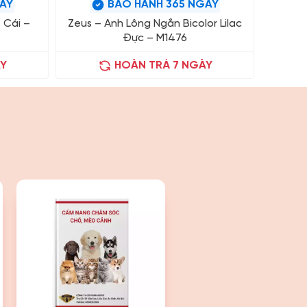
ÀY
BẢO HÀNH 365 NGÀY
 Cái –
Zeus – Anh Lông Ngắn Bicolor Lilac
Zippo –
Đực – M1476
Y
HOÀN TRẢ 7 NGÀY