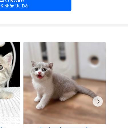
ALO NGAY!
 & Nhận Ưu Đãi