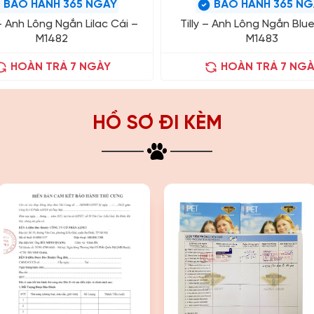
BẢO HÀNH 365 NGÀY
BẢO HÀNH 365 NG
 Anh Lông Ngắn Lilac Cái –
Tilly – Anh Lông Ngắn Blue
M1482
M1483
HOÀN TRẢ 7 NGÀY
HOÀN TRẢ 7 NGÀ
HỒ SƠ ĐI KÈM