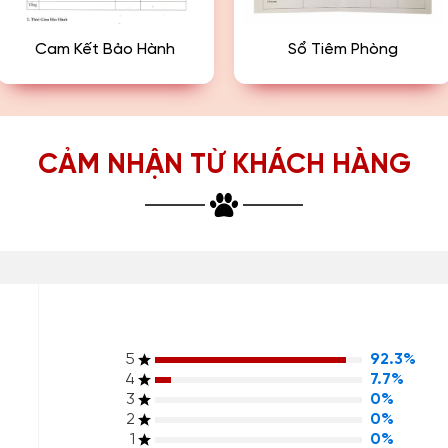
Cam Kết Bảo Hành
Sổ Tiêm Phòng
CẢM NHẬN TỪ KHÁCH HÀNG
5
92.3%
4
7.7%
3
0%
2
0%
1
0%