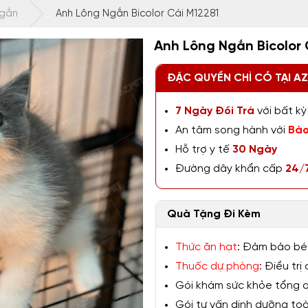
Ngắn
Anh Lông Ngắn Bicolor Cái M12281
Anh Lông Ngắn Bicolor 
ĐẶC QUYỀN CHỈ CÓ TẠI A
7 Ngày Đổi Trả
với bất kỳ 
An tâm song hành với
Bảo
Hỗ trợ y tế
30 Ngày
Đường dây khẩn cấp
24/
Quà Tặng Đi Kèm
Thức ăn hạt
: Đảm bảo bé
Thuốc dự phòng
: Điều tr
Gói khám sức khỏe tổng qu
Gói tư vấn dinh dưỡng toàn