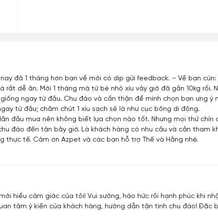
nay đã 1 tháng hơn bạn về mới có dịp gửi feedback. – Về bạn cún:
à rất dễ ăn. Mới 1 tháng mà từ bé nhỏ xíu vây giờ đã gần 10kg rồi
n giống ngay từ đầu. Chu đáo và cẩn thận để mình chọn bạn ưng ý n
ay từ đầu; chăm chút 1 xíu sạch sẽ là như cục bông di động.
vì lần đầu mua nên không biết lựa chọn nào tốt. Nhưng mọi thứ chỉ
à chu đáo đến tận bây giờ. Là khách hàng có nhu cầu và cần tham k
g thực tế. Cảm ơn Azpet và các bạn hỗ trợ Thế và Hằng nhé.
 mới hiểu cảm giác của tôi! Vui sướng, háo hức rồi hạnh phúc khi
 quan tâm ý kiến của khách hàng, hướng dẫn tận tình chu đáo! Đặc