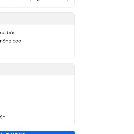
 cơ bản
 nâng cao
yện