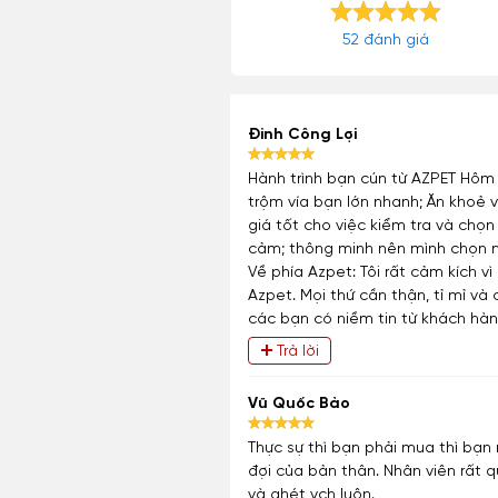
52 đánh giá
Đinh Công Lợi
Hành trình bạn cún từ AZPET Hôm 
trộm vía bạn lớn nhanh; Ăn khoẻ v
giá tốt cho việc kiểm tra và chọ
cảm; thông minh nên mình chọn ng
Về phía Azpet: Tôi rất cảm kích 
Azpet. Mọi thứ cần thận, tỉ mỉ v
các bạn có niềm tin từ khách hàn
Trả lời
Vũ Quốc Bảo
Thực sự thì bạn phải mua thì bạn
đợi của bản thân. Nhân viên rất
và ghét vch luôn.