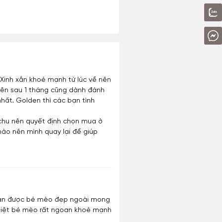
 Xinh xắn khoẻ mạnh từ lúc về nên
. Nên sau 1 tháng cũng dành đánh
hất. Golden thì các bạn tình
n chu nên quyết định chọn mua ở
hảo nên mình quay lại để giúp
 nhận được bé mèo đẹp ngoài mong
 biệt bé mèo rất ngoan khoẻ mạnh