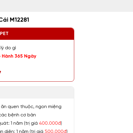
Cái M12281
ZPET
lý do gì
 Hành 365 Ngày
7
 ăn quen thuộc, ngon miệng
ị các bệnh cơ bản
át: 1 năm (trị giá
400.000đ
)
 diện: 1 năm (trị giá
500.000đ
)