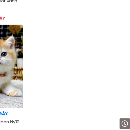
lor Xanh
ÀY
GÀY
lden Ny12