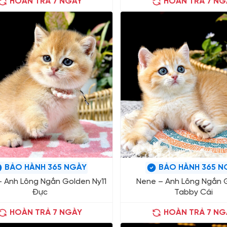
HOÀN TRẢ 7 NGÀY
HOÀN TRẢ 7 NG
BẢO HÀNH 365 NGÀY
BẢO HÀNH 365 N
– Anh Lông Ngắn Golden Ny11
Nene – Anh Lông Ngắn 
Đực
Tabby Cái
HOÀN TRẢ 7 NGÀY
HOÀN TRẢ 7 NG