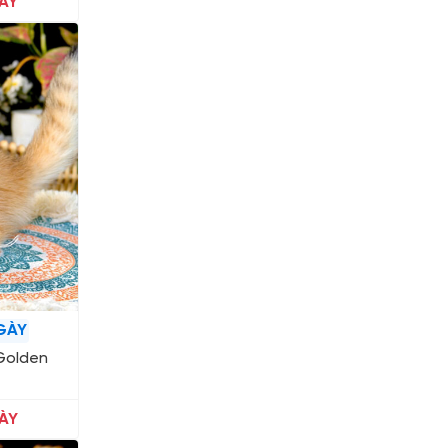
ÀY
GÀY
Golden
ÀY