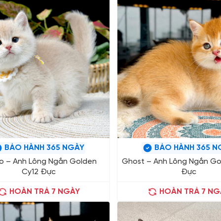
BẢO HÀNH 365 NGÀY
BẢO HÀNH 365 N
o – Anh Lông Ngắn Golden
Ghost – Anh Lông Ngắn Go
Cy12 Đực
Đực
HOÀN TRẢ 7 NGÀY
HOÀN TRẢ 7 NG