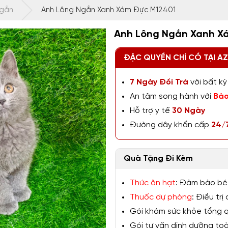
Ngắn
Anh Lông Ngắn Xanh Xám Đực M12401
Anh Lông Ngắn Xanh X
ĐẶC QUYỀN CHỈ CÓ TẠI A
7 Ngày Đổi Trả
với bất kỳ 
An tâm song hành với
Bảo
Hỗ trợ y tế
30 Ngày
Đường dây khẩn cấp
24/
Quà Tặng Đi Kèm
Thức ăn hạt
: Đảm bảo bé
Thuốc dự phòng
: Điều tr
Gói khám sức khỏe tổng qu
Gói tư vấn dinh dưỡng toàn