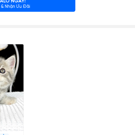
ALO NGAY!
 & Nhận Ưu Đãi