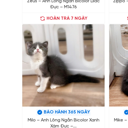
Zeus – Anh Lông Ngắn Bicolor Lilac
Zippo –
Đực – M1476
HOÀN TRẢ 7 NGÀY
BẢO HÀNH 365 NGÀY
Milo – Anh Lông Ngắn Bicolor Xanh
Mike –
Xám Đực –...