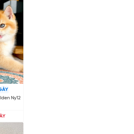
GÀY
lden Ny12
ÀY