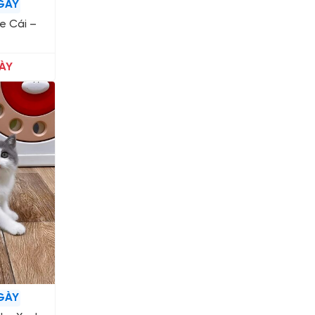
GÀY
ue Cái –
ÀY
GÀY