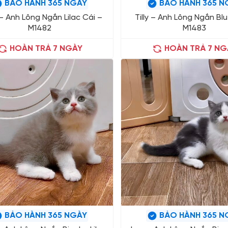
BẢO HÀNH 365 NGÀY
BẢO HÀNH 365 N
– Anh Lông Ngắn Lilac Cái –
Tilly – Anh Lông Ngắn Bl
M1482
M1483
HOÀN TRẢ 7 NGÀY
HOÀN TRẢ 7 NG
BẢO HÀNH 365 NGÀY
BẢO HÀNH 365 N