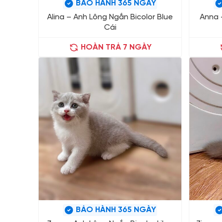
BẢO HÀNH 365 NGÀY
Alina – Anh Lông Ngắn Bicolor Blue
Anna 
Cái
HOÀN TRẢ 7 NGÀY
BẢO HÀNH 365 NGÀY