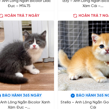
 Anh Lông Ngắn Bicolor Lilac
Izzy – Anh Lông Ngắn Bico
Đực – M1475
Xám Cái –...
HOÀN TRẢ 7 NGÀY
HOÀN TRẢ 7 NG
BẢO HÀNH 365 NGÀY
BẢO HÀNH 365 N
 Anh Lông Ngắn Bicolor Xanh
Stella – Anh Lông Ngắn Go
Xám Đực –...
Cái