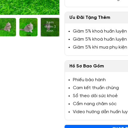
Ưu Đãi Tặng Thêm
Xem
thêm 3
1/8
Giảm 5% khoá huấn luyện
hình
Giảm 5% khoá huấn luyện
Giảm 5% khi mua phụ kiện
Hồ Sơ Bao Gồm
Phiếu bảo hành
Cam kết thuần chủng
Sổ theo dõi sức khoẻ
Cẩm nang chăm sóc
Video hướng dẫn huấn lu