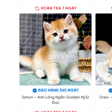
HOÀN TRẢ 7 NGÀY
BẢO HÀNH 365 NGÀY
Simon – Anh Lông Ngắn Golden Ny12
Oreo –
Đực