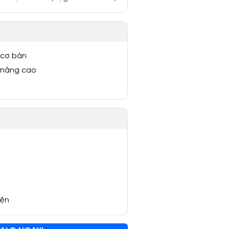
 cơ bản
 nâng cao
yện