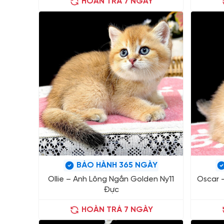
HOÀN TRẢ 7 NGÀY
BẢO HÀNH 365 NGÀY
Ollie – Anh Lông Ngắn Golden Ny11
Oscar 
Đực
HOÀN TRẢ 7 NGÀY