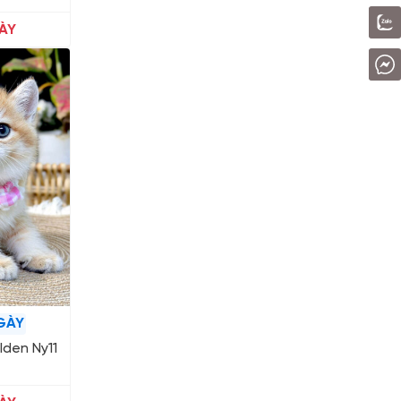
ÀY
GÀY
lden Ny11