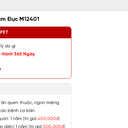
ám Đực M12401
ZPET
lý do gì
 Hành 365 Ngày
7
 ăn quen thuộc, ngon miệng
ị các bệnh cơ bản
át: 1 năm (trị giá
400.000đ
)
 diện: 1 năm (trị giá
500.000đ
)