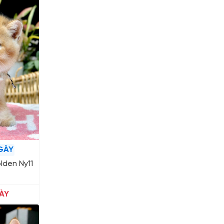
GÀY
lden Ny11
ÀY