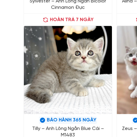
Sylvester – Anh Lông Ngắn Bicolor
Alina 
Cinnamon Đực
HOÀN TRẢ 7 NGÀY
BẢO HÀNH 365 NGÀY
Tilly – Anh Lông Ngắn Blue Cái –
Zeus –
M1483