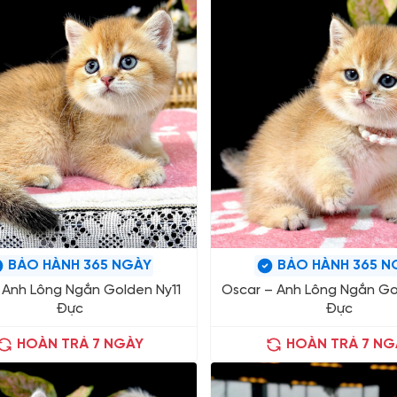
BẢO HÀNH 365 NGÀY
BẢO HÀNH 365 N
– Anh Lông Ngắn Golden Ny11
Oscar – Anh Lông Ngắn Go
Đực
Đực
HOÀN TRẢ 7 NGÀY
HOÀN TRẢ 7 NG