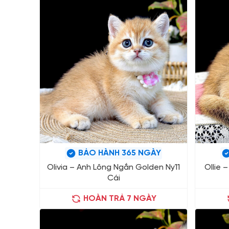
BẢO HÀNH 365 NGÀY
Olivia – Anh Lông Ngắn Golden Ny11
Ollie 
Cái
HOÀN TRẢ 7 NGÀY