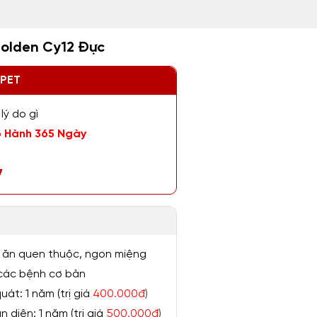
olden Cy12 Đực
ZPET
lý do gì
 Hành 365 Ngày
7
 ăn quen thuộc, ngon miệng
ị các bệnh cơ bản
át: 1 năm (trị giá
400.000đ
)
 diện: 1 năm (trị giá
500.000đ
)