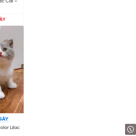
ac Cái –
ÀY
GÀY
lor Lilac