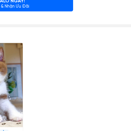
ALO NGAY!
 & Nhận Ưu Đãi