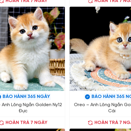
HOÀN TRẢ 7 NGÀY
HOÀN TRẢ 7 NG
BẢO HÀNH 365 NGÀY
BẢO HÀNH 365 N
– Anh Lông Ngắn Golden Ny12
Oreo – Anh Lông Ngắn Gol
Đực
Cái
HOÀN TRẢ 7 NGÀY
HOÀN TRẢ 7 NG