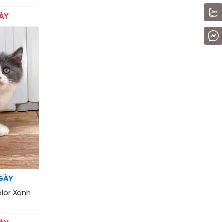
ÀY
GÀY
lor Xanh