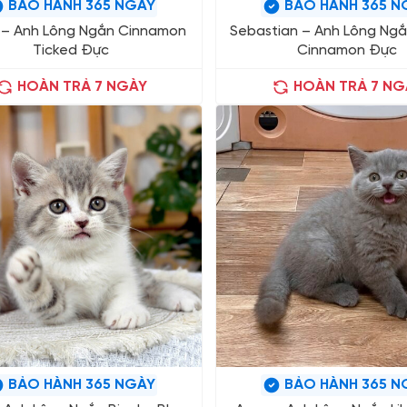
BẢO HÀNH 365 NGÀY
BẢO HÀNH 365 N
 – Anh Lông Ngắn Cinnamon
Sebastian – Anh Lông Ngắ
Ticked Đực
Cinnamon Đực
HOÀN TRẢ 7 NGÀY
HOÀN TRẢ 7 NG
BẢO HÀNH 365 NGÀY
BẢO HÀNH 365 N