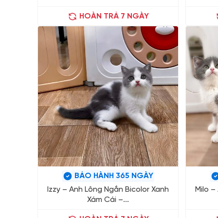
HOÀN TRẢ 7 NGÀY
BẢO HÀNH 365 NGÀY
Izzy – Anh Lông Ngắn Bicolor Xanh
Milo –
Xám Cái –...