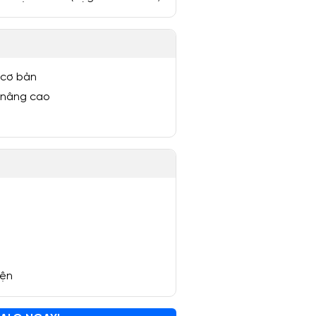
 cơ bản
 nâng cao
yện