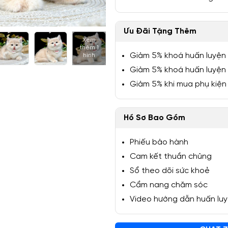
Ưu Đãi Tặng Thêm
Xem
thêm 1
1/6
Giảm 5% khoá huấn luyện
hình
Giảm 5% khoá huấn luyện
Giảm 5% khi mua phụ kiện
Hồ Sơ Bao Gồm
Phiếu bảo hành
Cam kết thuần chủng
Sổ theo dõi sức khoẻ
Cẩm nang chăm sóc
Video hướng dẫn huấn lu