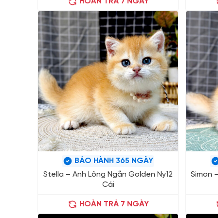
HOÀN TRẢ 7 NGÀY
BẢO HÀNH 365 NGÀY
Stella – Anh Lông Ngắn Golden Ny12
Simon 
Cái
HOÀN TRẢ 7 NGÀY