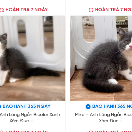
HOÀN TRẢ 7 NGÀY
HOÀN TRẢ 7 NG
BẢO HÀNH 365 NGÀY
BẢO HÀNH 365 N
 Anh Lông Ngắn Bicolor Xanh
Mike – Anh Lông Ngắn Bico
Xám Đực –...
Xám Đực –...