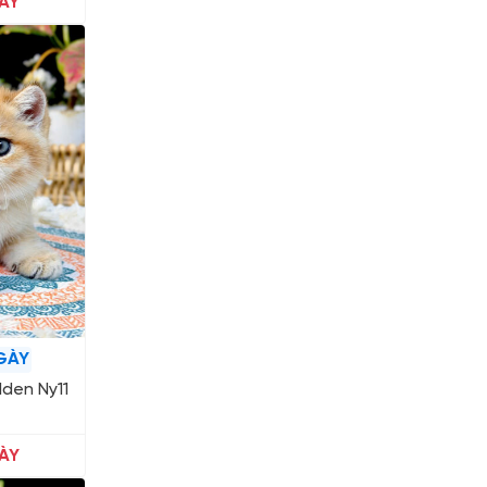
ÀY
GÀY
den Ny11
ÀY