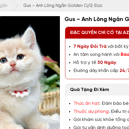
Ngắn
Gus – Anh Lông Ngắn Golden Cy12 Đực
Gus – Anh Lông Ngắn G
ĐẶC QUYỀN CHỈ CÓ TẠI A
7 Ngày Đổi Trả
với bất kỳ 
An tâm song hành với
Bảo
Hỗ trợ y tế
30 Ngày
Đường dây khẩn cấp
24/
Quà Tặng Đi Kèm
Thức ăn hạt
: Đảm bảo bé
Thuốc dự phòng
: Điều tr
Gói khám sức khỏe tổng qu
Gói tư vấn dinh dưỡng toàn