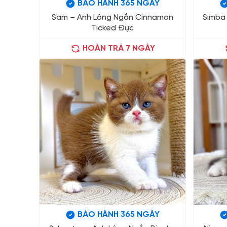
BẢO HÀNH 365 NGÀY
Sam – Anh Lông Ngắn Cinnamon
Simba
Ticked Đực
HOÀN TRẢ 7 NGÀY
BẢO HÀNH 365 NGÀY