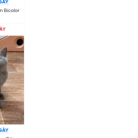
GÀY
n Bicolor
ÀY
GÀY