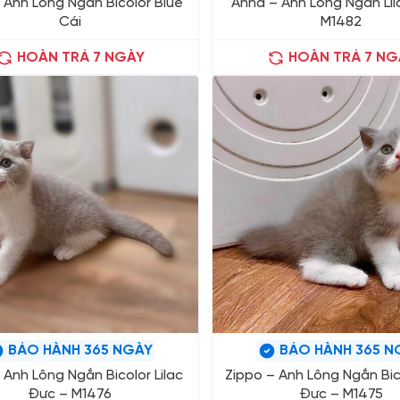
– Anh Lông Ngắn Bicolor Blue
Anna – Anh Lông Ngắn Lil
Cái
M1482
HOÀN TRẢ 7 NGÀY
HOÀN TRẢ 7 NG
BẢO HÀNH 365 NGÀY
BẢO HÀNH 365 N
 Anh Lông Ngắn Bicolor Lilac
Zippo – Anh Lông Ngắn Bico
Đực – M1476
Đực – M1475