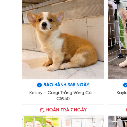
BẢO HÀNH 365 NGÀY
Kelsey – Corgi Trắng Vàng Cái –
Kayl
C5950
HOÀN TRẢ 7 NGÀY