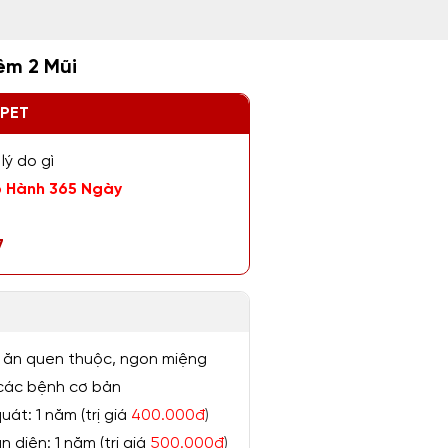
êm 2 Mũi
ZPET
lý do gì
 Hành 365 Ngày
7
 ăn quen thuộc, ngon miệng
ị các bệnh cơ bản
át: 1 năm (trị giá
400.000đ
)
 diện: 1 năm (trị giá
500.000đ
)