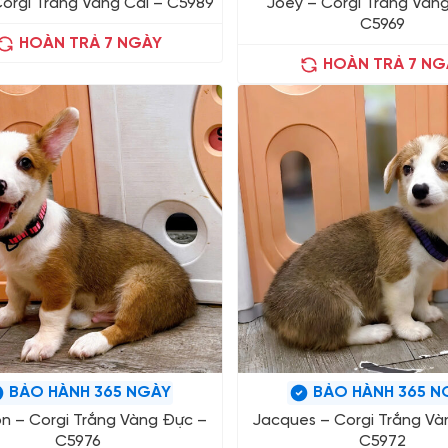
Corgi Trắng Vàng Cái – C5989
Joey – Corgi Trắng Vàn
C5969
HOÀN TRẢ 7 NGÀY
HOÀN TRẢ 7 NG
BẢO HÀNH 365 NGÀY
BẢO HÀNH 365 N
n – Corgi Trắng Vàng Đực –
Jacques – Corgi Trắng Và
C5976
C5972