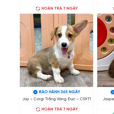
HOÀN TRẢ 7 NGÀY
BẢO HÀNH 365 NGÀY
Jay – Corgi Trắng Vàng Đực – C5971
Jaspe
HOÀN TRẢ 7 NGÀY