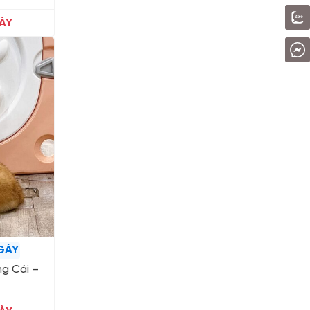
ÀY
GÀY
ng Cái –