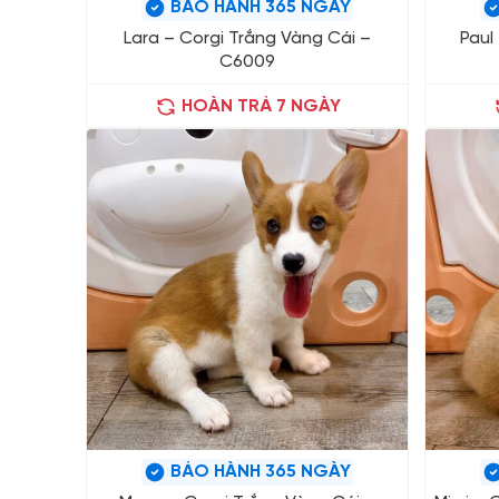
BẢO HÀNH 365 NGÀY
Lara – Corgi Trắng Vàng Cái –
Paul
C6009
HOÀN TRẢ 7 NGÀY
BẢO HÀNH 365 NGÀY