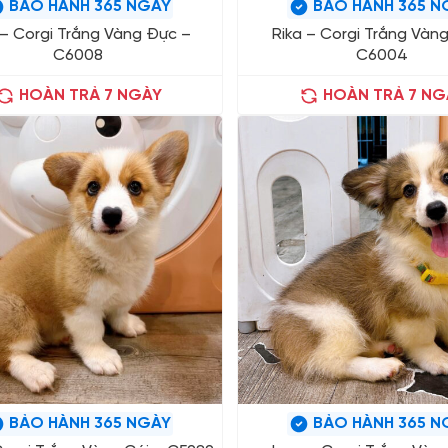
BẢO HÀNH 365 NGÀY
BẢO HÀNH 365 N
 – Corgi Trắng Vàng Đực –
Rika – Corgi Trắng Vàng
C6008
C6004
HOÀN TRẢ 7 NGÀY
HOÀN TRẢ 7 NG
BẢO HÀNH 365 NGÀY
BẢO HÀNH 365 N