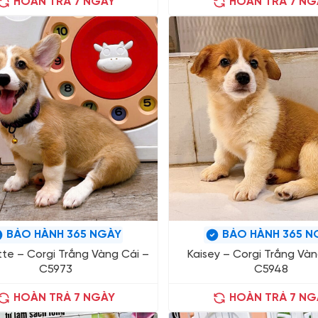
HOÀN TRẢ 7 NGÀY
HOÀN TRẢ 7 NG
BẢO HÀNH 365 NGÀY
BẢO HÀNH 365 N
tte – Corgi Trắng Vàng Cái –
Kaisey – Corgi Trắng Vàn
C5973
C5948
HOÀN TRẢ 7 NGÀY
HOÀN TRẢ 7 NG