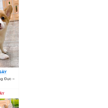
GÀY
ng Đực –
ÀY