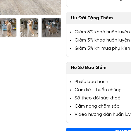
Ưu Đãi Tặng Thêm
Xem
thêm 1
1/6
Giảm 5% khoá huấn luyện
hình
Giảm 5% khoá huấn luyện
Giảm 5% khi mua phụ kiện
Hồ Sơ Bao Gồm
Phiếu bảo hành
Cam kết thuần chủng
Sổ theo dõi sức khoẻ
Cẩm nang chăm sóc
Video hướng dẫn huấn lu