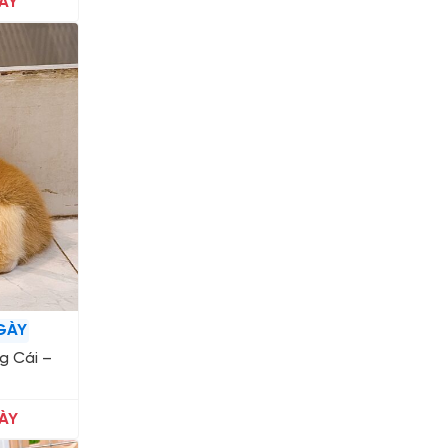
ÀY
GÀY
g Cái –
ÀY