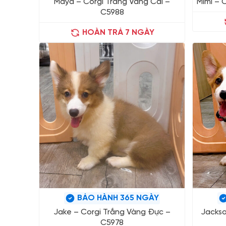
Maya – Corgi Trắng Vàng Cái –
Mimi – 
C5988
HOÀN TRẢ 7 NGÀY
BẢO HÀNH 365 NGÀY
Jake – Corgi Trắng Vàng Đực –
Jackso
C5978