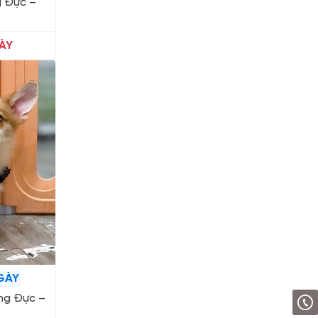
g Đực –
ÀY
GÀY
ng Đực –