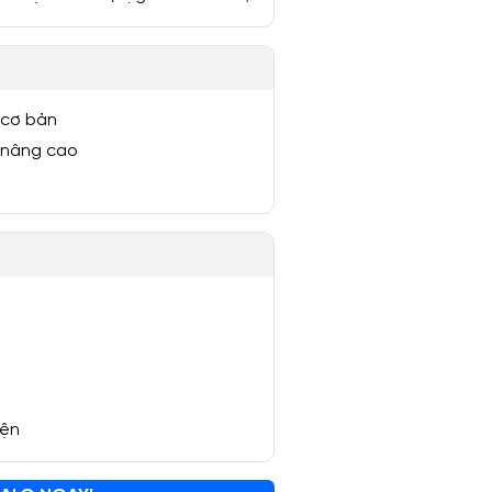
 cơ bản
 nâng cao
yện