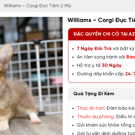
Williams – Corgi Đực Tiêm 2 Mũi
Williams – Corgi Đực Ti
ĐẶC QUYỀN CHỈ CÓ TẠI A
7 Ngày Đổi Trả
với bất kỳ 
An tâm song hành với
Bảo
Hỗ trợ y tế
30 Ngày
Đường dây khẩn cấp
24/
Quà Tặng Đi Kèm
Thức ăn hạt
: Đảm bảo bé
Thuốc dự phòng
: Điều tr
Gói khám sức khỏe tổng qu
Gói tư vấn dinh dưỡng toàn