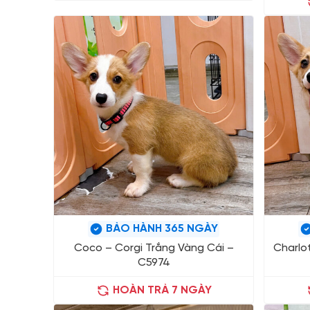
BẢO HÀNH 365 NGÀY
Coco – Corgi Trắng Vàng Cái –
Charlo
C5974
HOÀN TRẢ 7 NGÀY