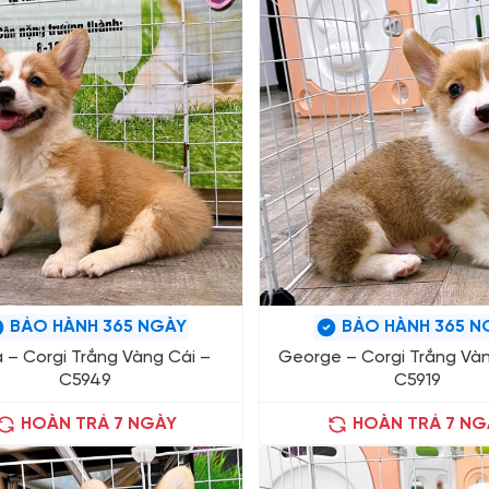
BẢO HÀNH 365 NGÀY
BẢO HÀNH 365 N
a – Corgi Trắng Vàng Cái –
George – Corgi Trắng Và
C5949
C5919
HOÀN TRẢ 7 NGÀY
HOÀN TRẢ 7 NG