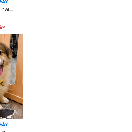
GÀY
 Cái –
ÀY
GÀY