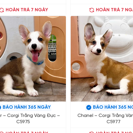
HOÀN TRẢ 7 NGÀY
HOÀN TRẢ 7 NG
BẢO HÀNH 365 NGÀY
BẢO HÀNH 365 N
r – Corgi Trắng Vàng Đực –
Chanel – Corgi Trắng Và
C5975
C5977