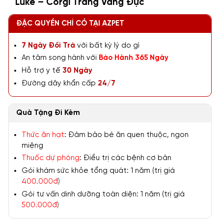
Luke – Corgi Trắng Vàng Đực
ĐẶC QUYỀN CHỈ CÓ TẠI AZPET
7 Ngày Đổi Trả
với bất kỳ lý do gì
An tâm song hành với
Bảo Hành 365 Ngày
Hỗ trợ y tế
30 Ngày
Đường dây khẩn cấp
24/7
Quà Tặng Đi Kèm
Thức ăn hạt
: Đảm bảo bé ăn quen thuộc, ngon
miệng
Thuốc dự phòng
: Điều trị các bệnh cơ bản
Gói khám sức khỏe tổng quát: 1 năm (trị giá
400.000đ
)
Gói tư vấn dinh dưỡng toàn diện: 1 năm (trị giá
500.000đ
)