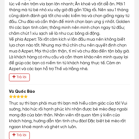
lúc về nên trộm vía bạn lớn nhanh; Ăn khoẻ và rất dễ ăn. Mới 1
tháng mà từ bé nhỏ xíu vây giờ đã gần 10kg rồi. Nên sau 1 tháng
cũng dành đánh giá tốt cho việc kiểm tra và chọn giống ngay từ
đầu. Chu đáo và cẩn thận để mình chọn bạn ưng ý nhất. Golden
thì các bạn tình cảm; thông minh nên mình chọn ngay từ đầu;
chăm chút 1 xíu sạch sẽ là như cục bông di động.
Về phía Azpet: Tôi rất cảm kích vì lần đầu mua nên không biết
lựa chọn nào tốt. Nhưng mọi thứ chỉn chu nên quyết định chọn
mua ở Azpet. Mọi thứ cần thận, tỉ mỉ và chu đáo đến tận bây giờ.
Là khách hàng có nhu cầu và cần tham khảo nên mình quay lại
để giúp các bạn có niềm tin từ khách hàng thực tế. Cảm ơn
Azpet và các bạn hỗ trợ Thế và Hằng nhé.
Trả lời
Vũ Quốc Bảo
Thực sự thì bạn phải mua thì bạn mới hiểu cảm giác của tôi! Vui
sướng, háo hức rồi hạnh phúc khi nhận được bé mèo đẹp ngoài
mong đợi của bản thân. Nhân viên rất quan tâm ý kiến của
khách hàng, hướng dẫn tận tình chu đáo! Đặc biệt bé mèo rất
ngoan khoẻ mạnh và ghét vch luôn.
Trả lời