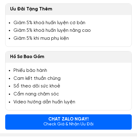
Ưu Đãi Tặng Thêm
Giảm 5% khoá huấn luyện cơ bản
Giảm 5% khoá huấn luyện nâng cao
Giảm 5% khi mua phụ kiện
Hồ Sơ Bao Gồm
Phiếu bảo hành
Cam kết thuần chủng
Sổ theo dõi sức khoẻ
Cẩm nang chăm sóc
Video hướng dẫn huấn luyện
CHAT ZALO NGAY!
Check Giá & Nhận Ưu Đãi