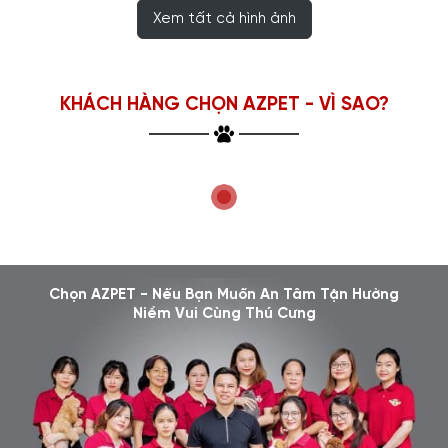
Xem tất cả hình ảnh
KHÁCH HÀNG CHỌN AZPET - VÌ SAO?
Chọn AZPET - Nếu Bạn Muốn An Tâm Tận Hưởng
Niềm Vui Cùng Thú Cưng