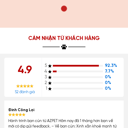
CẢM NHẬN TỪ KHÁCH HÀNG
5
92.3%
4.9
4
7.7%
3
0%
2
0%
1
0%
52 đánh giá
Đinh Công Lợi
Hành trình bạn cún từ AZPET Hôm nay đã 1 tháng hơn bạn về
mới có dịp gửi feedback. – Về bạn cún: Xinh xắn khoẻ mạnh từ