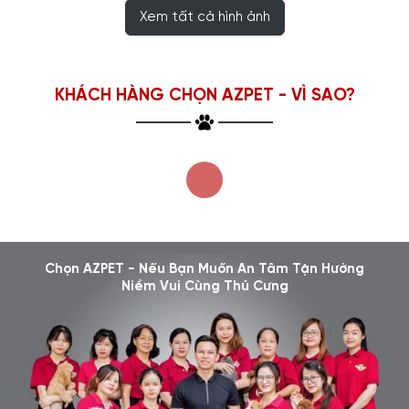
Xem tất cả hình ảnh
KHÁCH HÀNG CHỌN AZPET - VÌ SAO?
Chọn AZPET - Nếu Bạn Muốn An Tâm Tận Hưởng
Niềm Vui Cùng Thú Cưng