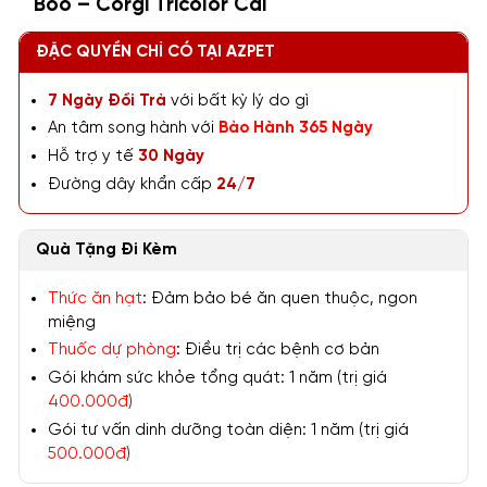
Boo – Corgi Tricolor Cái
ĐẶC QUYỀN CHỈ CÓ TẠI AZPET
7 Ngày Đổi Trả
với bất kỳ lý do gì
An tâm song hành với
Bảo Hành 365 Ngày
Hỗ trợ y tế
30 Ngày
Đường dây khẩn cấp
24/7
Quà Tặng Đi Kèm
Thức ăn hạt
: Đảm bảo bé ăn quen thuộc, ngon
miệng
Thuốc dự phòng
: Điều trị các bệnh cơ bản
Gói khám sức khỏe tổng quát: 1 năm (trị giá
400.000đ
)
Gói tư vấn dinh dưỡng toàn diện: 1 năm (trị giá
500.000đ
)