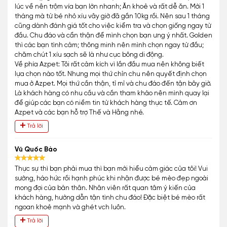
lúc về nên trộm vía bạn lớn nhanh; Ăn khoẻ và rất dễ ăn. Mới 1
tháng mà từ bé nhỏ xíu vây giờ đã gần 10kg rồi. Nên sau 1 tháng
cũng dành đánh giá tốt cho việc kiểm tra và chọn giống ngay từ
đầu. Chu đáo và cẩn thận để mình chọn bạn ưng ý nhất. Golden
thì các bạn tình cảm; thông minh nên mình chọn ngay từ đầu;
chăm chút 1 xíu sạch sẽ là như cục bông di động.
Về phía Azpet: Tôi rất cảm kích vì lần đầu mua nên không biết
lựa chọn nào tốt. Nhưng mọi thứ chỉn chu nên quyết định chọn
mua ở Azpet. Mọi thứ cần thận, tỉ mỉ và chu đáo đến tận bây giờ.
Là khách hàng có nhu cầu và cần tham khảo nên mình quay lại
để giúp các bạn có niềm tin từ khách hàng thực tế. Cảm ơn
Azpet và các bạn hỗ trợ Thế và Hằng nhé.
Trả lời
Vũ Quốc Bảo
Thực sự thì bạn phải mua thì bạn mới hiểu cảm giác của tôi! Vui
sướng, háo hức rồi hạnh phúc khi nhận được bé mèo đẹp ngoài
mong đợi của bản thân. Nhân viên rất quan tâm ý kiến của
khách hàng, hướng dẫn tận tình chu đáo! Đặc biệt bé mèo rất
ngoan khoẻ mạnh và ghét vch luôn.
Trả lời