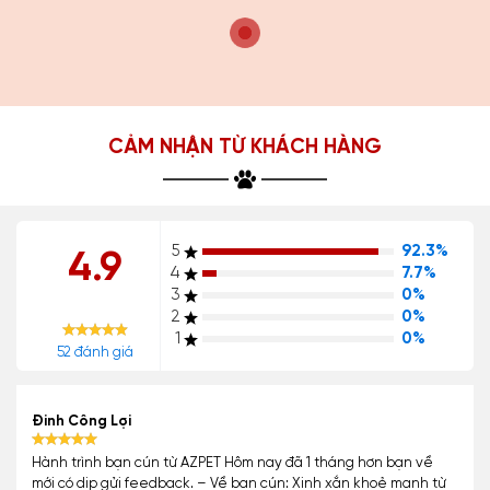
CẢM NHẬN TỪ KHÁCH HÀNG
5
92.3%
4.9
4
7.7%
3
0%
2
0%
1
0%
52 đánh giá
Đinh Công Lợi
Hành trình bạn cún từ AZPET Hôm nay đã 1 tháng hơn bạn về
mới có dịp gửi feedback. – Về bạn cún: Xinh xắn khoẻ mạnh từ