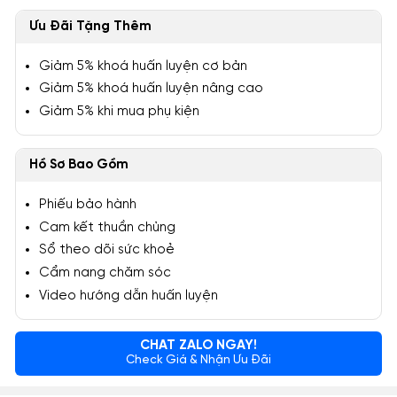
Ưu Đãi Tặng Thêm
Giảm 5% khoá huấn luyện cơ bản
Giảm 5% khoá huấn luyện nâng cao
Giảm 5% khi mua phụ kiện
Hồ Sơ Bao Gồm
Phiếu bảo hành
Cam kết thuần chủng
Sổ theo dõi sức khoẻ
Cẩm nang chăm sóc
Video hướng dẫn huấn luyện
CHAT ZALO NGAY!
Check Giá & Nhận Ưu Đãi