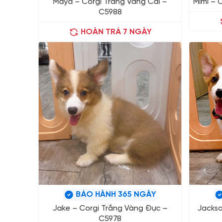
Maya – Corgi Trắng Vàng Cái –
Mimi – 
C5988
HOÀN TRẢ 7 NGÀY
BẢO HÀNH 365 NGÀY
Jake – Corgi Trắng Vàng Đực –
Jackso
C5978