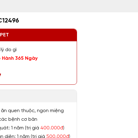
C12496
ZPET
lý do gì
 Hành 365 Ngày
7
 ăn quen thuộc, ngon miệng
ị các bệnh cơ bản
át: 1 năm (trị giá
400.000đ
)
 diện: 1 năm (trị giá
500.000đ
)