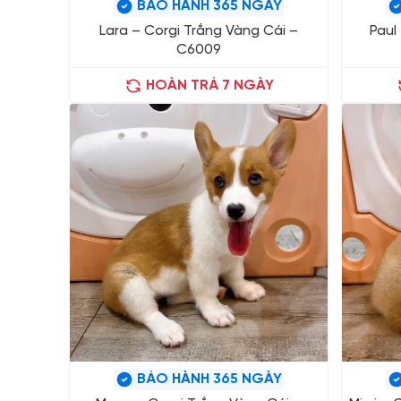
BẢO HÀNH 365 NGÀY
Lara – Corgi Trắng Vàng Cái –
Paul
C6009
HOÀN TRẢ 7 NGÀY
BẢO HÀNH 365 NGÀY