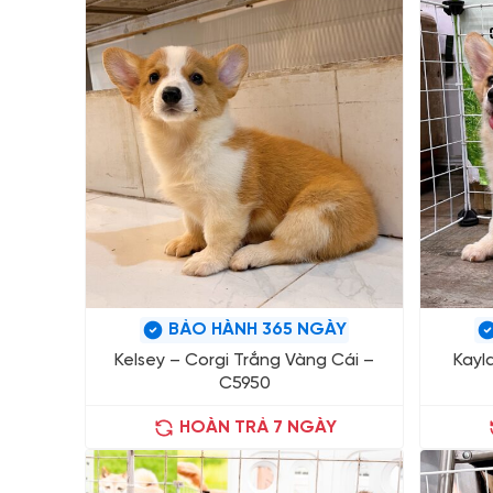
BẢO HÀNH 365 NGÀY
Kelsey – Corgi Trắng Vàng Cái –
Kayl
C5950
HOÀN TRẢ 7 NGÀY