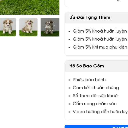
Ưu Đãi Tặng Thêm
Xem
thêm 1
1/6
Giảm 5% khoá huấn luyện
hình
Giảm 5% khoá huấn luyện
Giảm 5% khi mua phụ kiện
Hồ Sơ Bao Gồm
Phiếu bảo hành
Cam kết thuần chủng
Sổ theo dõi sức khoẻ
Cẩm nang chăm sóc
Video hướng dẫn huấn lu