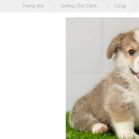
Chuyển
Trang chủ
Giống Chó Cảnh
Corgi
tới
nội
dung