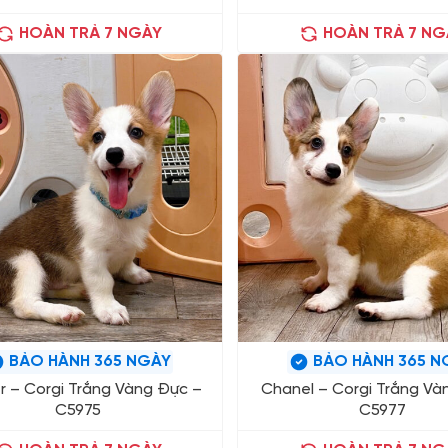
HOÀN TRẢ 7 NGÀY
HOÀN TRẢ 7 NG
BẢO HÀNH 365 NGÀY
BẢO HÀNH 365 N
r – Corgi Trắng Vàng Đực –
Chanel – Corgi Trắng Và
C5975
C5977