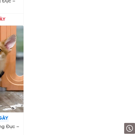
g Đực –
ÀY
GÀY
ng Đực –