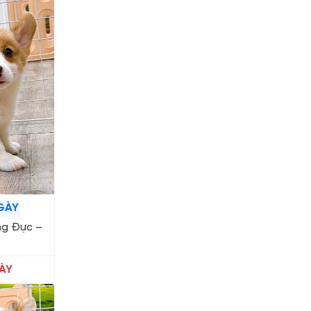
GÀY
ng Đực –
ÀY