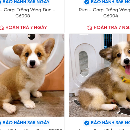
BẢO HÀNH 365 NGÀY
BẢO HÀNH 365 N
 – Corgi Trắng Vàng Đực –
Rika – Corgi Trắng Vàng
C6008
C6004
HOÀN TRẢ 7 NGÀY
HOÀN TRẢ 7 NG
BẢO HÀNH 365 NGÀY
BẢO HÀNH 365 N