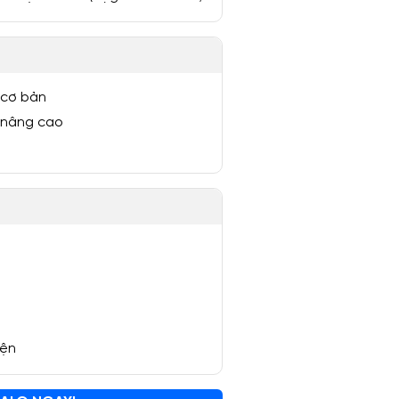
 cơ bản
 nâng cao
yện