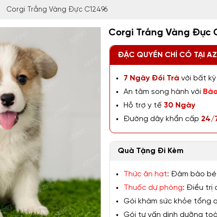
Corgi Trắng Vàng Đực C12496
Corgi Trắng Vàng Đực 
ĐẶC QUYỀN CHỈ CÓ TẠI A
7 Ngày Đổi Trả
với bất kỳ 
An tâm song hành với
Bảo
Hỗ trợ y tế
30 Ngày
Đường dây khẩn cấp
24/
Quà Tặng Đi Kèm
Thức ăn hạt
: Đảm bảo bé
Thuốc dự phòng
: Điều tr
Gói khám sức khỏe tổng qu
Gói tư vấn dinh dưỡng toàn