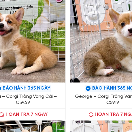
BẢO HÀNH 365 NGÀY
BẢO HÀNH 365 N
a – Corgi Trắng Vàng Cái –
George – Corgi Trắng Và
C5949
C5919
HOÀN TRẢ 7 NGÀY
HOÀN TRẢ 7 NG