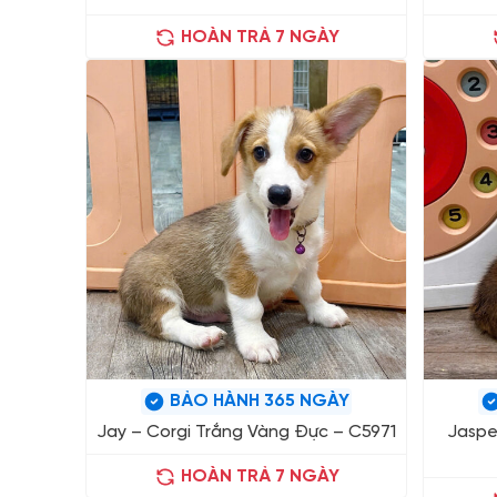
HOÀN TRẢ 7 NGÀY
BẢO HÀNH 365 NGÀY
Jay – Corgi Trắng Vàng Đực – C5971
Jaspe
HOÀN TRẢ 7 NGÀY