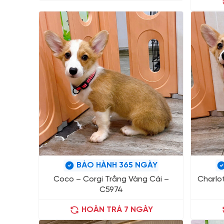
BẢO HÀNH 365 NGÀY
Coco – Corgi Trắng Vàng Cái –
Charlo
C5974
HOÀN TRẢ 7 NGÀY