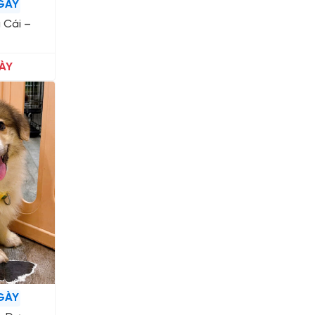
GÀY
 Cái –
ÀY
GÀY