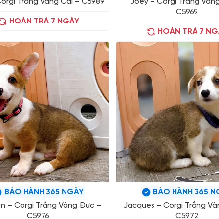
Corgi Trắng Vàng Cái – C5989
Joey – Corgi Trắng Vàn
C5969
HOÀN TRẢ 7 NGÀY
HOÀN TRẢ 7 NG
BẢO HÀNH 365 NGÀY
BẢO HÀNH 365 N
n – Corgi Trắng Vàng Đực –
Jacques – Corgi Trắng Và
C5976
C5972