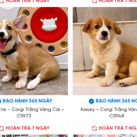
HOÀN TRẢ 7 NGÀY
HOÀN TRẢ 7 NG
BẢO HÀNH 365 NGÀY
BẢO HÀNH 365 N
tte – Corgi Trắng Vàng Cái –
Kaisey – Corgi Trắng Vàn
C5973
C5948
HOÀN TRẢ 7 NGÀY
HOÀN TRẢ 7 NG