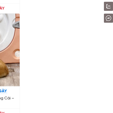
ÀY
GÀY
ng Cái –