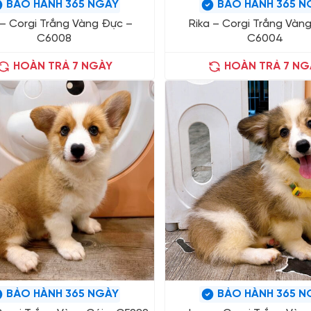
BẢO HÀNH 365 NGÀY
BẢO HÀNH 365 N
 – Corgi Trắng Vàng Đực –
Rika – Corgi Trắng Vàng
C6008
C6004
HOÀN TRẢ 7 NGÀY
HOÀN TRẢ 7 NG
BẢO HÀNH 365 NGÀY
BẢO HÀNH 365 N