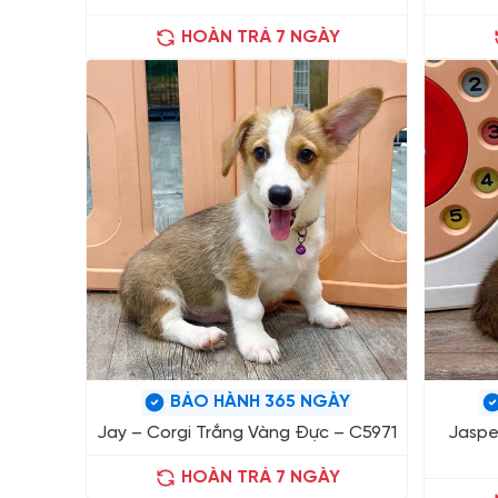
HOÀN TRẢ 7 NGÀY
BẢO HÀNH 365 NGÀY
Jay – Corgi Trắng Vàng Đực – C5971
Jaspe
HOÀN TRẢ 7 NGÀY