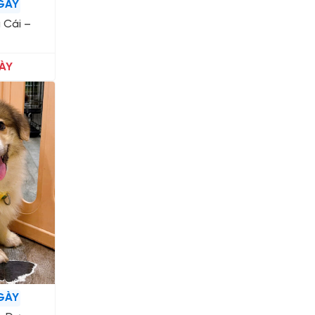
GÀY
 Cái –
ÀY
GÀY