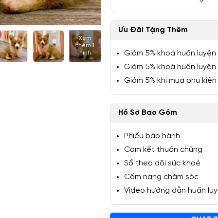
Ưu Đãi Tặng Thêm
Xem
thêm 1
1/6
Giảm 5% khoá huấn luyện
hình
Giảm 5% khoá huấn luyện
Giảm 5% khi mua phụ kiện
Hồ Sơ Bao Gồm
Phiếu bảo hành
Cam kết thuần chủng
Sổ theo dõi sức khoẻ
Cẩm nang chăm sóc
Video hướng dẫn huấn lu