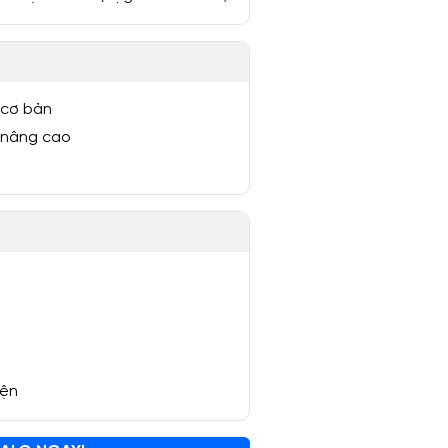
 cơ bản
 nâng cao
yện