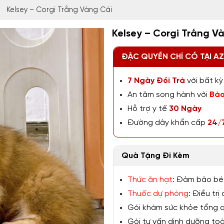
Kelsey – Corgi Trắng Vàng Cái
Kelsey – Corgi Trắng V
ĐẶC QUYỀN CHỈ CÓ TẠI A
7 Ngày Đổi Trả
với bất kỳ 
An tâm song hành với
Bảo
Hỗ trợ y tế
30 Ngày
Đường dây khẩn cấp
24/
Quà Tặng Đi Kèm
Thức ăn hạt
: Đảm bảo bé
Thuốc dự phòng
: Điều tr
Gói khám sức khỏe tổng qu
Gói tư vấn dinh dưỡng toàn