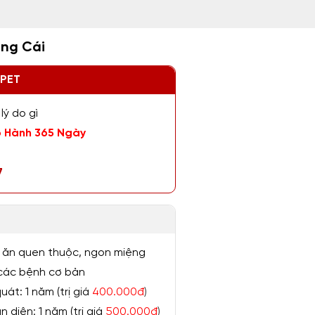
àng Cái
ZPET
lý do gì
 Hành 365 Ngày
7
 ăn quen thuộc, ngon miệng
ị các bệnh cơ bản
át: 1 năm (trị giá
400.000đ
)
 diện: 1 năm (trị giá
500.000đ
)