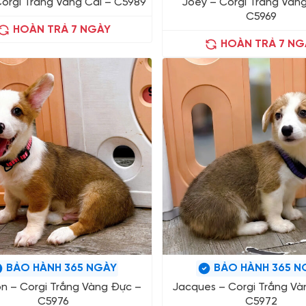
Corgi Trắng Vàng Cái – C5989
Joey – Corgi Trắng Vàn
C5969
HOÀN TRẢ 7 NGÀY
HOÀN TRẢ 7 NG
BẢO HÀNH 365 NGÀY
BẢO HÀNH 365 N
n – Corgi Trắng Vàng Đực –
Jacques – Corgi Trắng Và
C5976
C5972