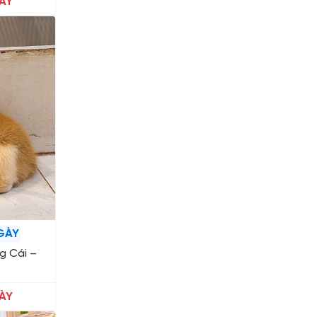
ÀY
GÀY
g Cái –
ÀY