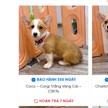
BẢO HÀNH 365 NGÀY
Coco – Corgi Trắng Vàng Cái –
Charlo
C5974
HOÀN TRẢ 7 NGÀY