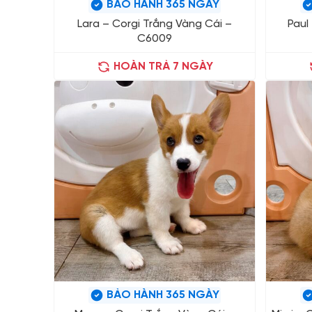
BẢO HÀNH 365 NGÀY
Lara – Corgi Trắng Vàng Cái –
Paul
C6009
HOÀN TRẢ 7 NGÀY
BẢO HÀNH 365 NGÀY