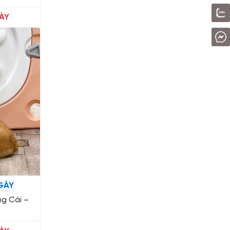
ÀY
GÀY
ng Cái –