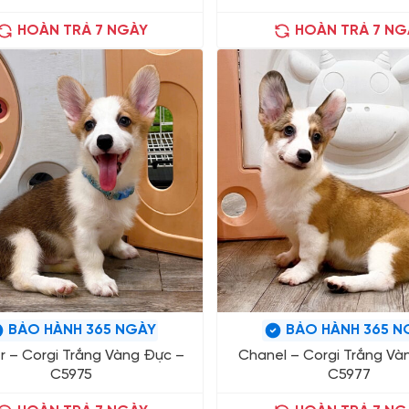
HOÀN TRẢ 7 NGÀY
HOÀN TRẢ 7 NG
BẢO HÀNH 365 NGÀY
BẢO HÀNH 365 N
r – Corgi Trắng Vàng Đực –
Chanel – Corgi Trắng Và
C5975
C5977