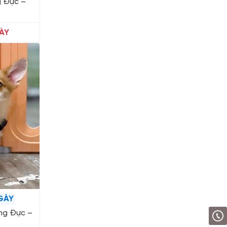
g Đực –
ÀY
GÀY
ng Đực –