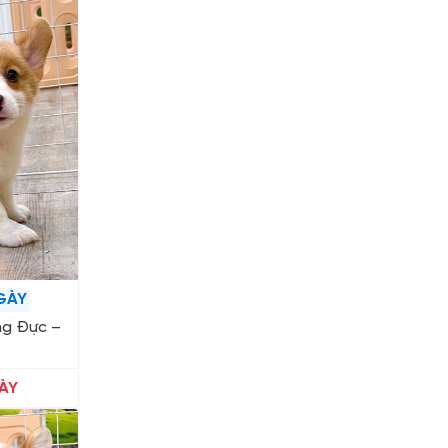
GÀY
ng Đực –
ÀY