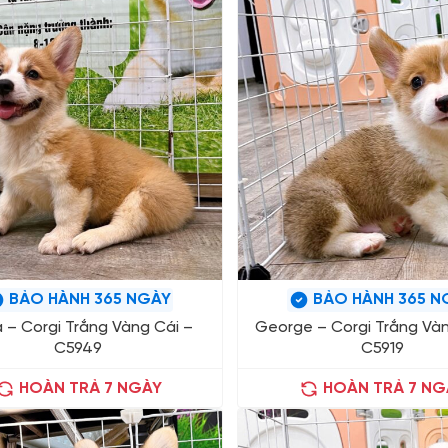
BẢO HÀNH 365 NGÀY
BẢO HÀNH 365 N
a – Corgi Trắng Vàng Cái –
George – Corgi Trắng Và
C5949
C5919
HOÀN TRẢ 7 NGÀY
HOÀN TRẢ 7 NG