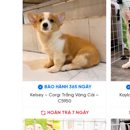
BẢO HÀNH 365 NGÀY
Kelsey – Corgi Trắng Vàng Cái –
Kayl
C5950
HOÀN TRẢ 7 NGÀY