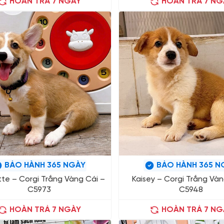
HOÀN TRẢ 7 NGÀY
HOÀN TRẢ 7 NG
BẢO HÀNH 365 NGÀY
BẢO HÀNH 365 N
tte – Corgi Trắng Vàng Cái –
Kaisey – Corgi Trắng Vàn
C5973
C5948
HOÀN TRẢ 7 NGÀY
HOÀN TRẢ 7 NG