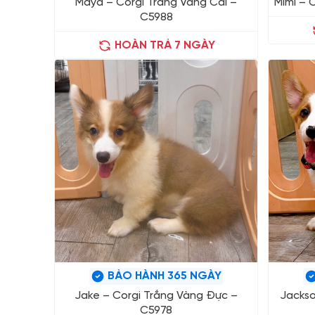
Maya – Corgi Trắng Vàng Cái –
Mimi – 
C5988
HOÀN TRẢ 7 NGÀY
BẢO HÀNH 365 NGÀY
Jake – Corgi Trắng Vàng Đực –
Jackso
C5978