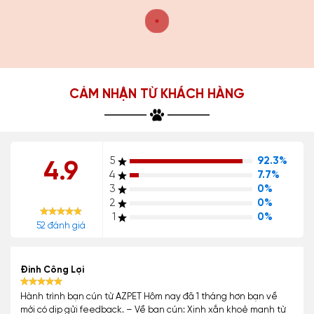
CẢM NHẬN TỪ KHÁCH HÀNG
5
92.3%
4.9
4
7.7%
3
0%
2
0%
1
0%
52 đánh giá
Đinh Công Lợi
Hành trình bạn cún từ AZPET Hôm nay đã 1 tháng hơn bạn về
mới có dịp gửi feedback. – Về bạn cún: Xinh xắn khoẻ mạnh từ