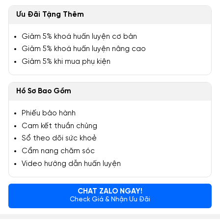
Ưu Đãi Tặng Thêm
Giảm 5% khoá huấn luyện cơ bản
Giảm 5% khoá huấn luyện nâng cao
Giảm 5% khi mua phụ kiện
Hồ Sơ Bao Gồm
Phiếu bảo hành
Cam kết thuần chủng
Sổ theo dõi sức khoẻ
Cẩm nang chăm sóc
Video hướng dẫn huấn luyện
CHAT ZALO NGAY!
Check Giá & Nhận Ưu Đãi