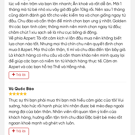
lúc về nên trộm vía bạn lớn nhanh; Ăn khoẻ và rất dễ ăn. Mới 1
tháng mà từ bé nhỏ xíu vây giờ đã gần 10kg rồi. Nên sau 1 tháng
cũng dành đánh giá tốt cho việc kiểm tra và chọn giống ngay từ
đầu. Chu đáo và cẩn thận để mình chọn bạn ưng ý nhất. Golden
thì các bạn tình cảm; thông minh nên mình chọn ngay từ đầu;
chăm chút 1 xíu sạch sẽ là như cục bông di động.
Về phía Azpet: Tôi rất cảm kích vì lần đầu mua nên không biết
lựa chọn nào tốt. Nhưng mọi thứ chỉn chu nên quyết định chọn
mua ở Azpet. Mọi thứ cần thận, tỉ mỉ và chu đáo đến tận bây giờ.
Là khách hàng có nhu cầu và cần tham khảo nên mình quay lại
để giúp các bạn có niềm tin từ khách hàng thực tế. Cảm ơn
Azpet và các bạn hỗ trợ Thế và Hằng nhé.
Trả lời
Vũ Quốc Bảo
Thực sự thì bạn phải mua thì bạn mới hiểu cảm giác của tôi! Vui
sướng, háo hức rồi hạnh phúc khi nhận được bé mèo đẹp ngoài
mong đợi của bản thân. Nhân viên rất quan tâm ý kiến của
khách hàng, hướng dẫn tận tình chu đáo! Đặc biệt bé mèo rất
ngoan khoẻ mạnh và ghét vch luôn.
Trả lời