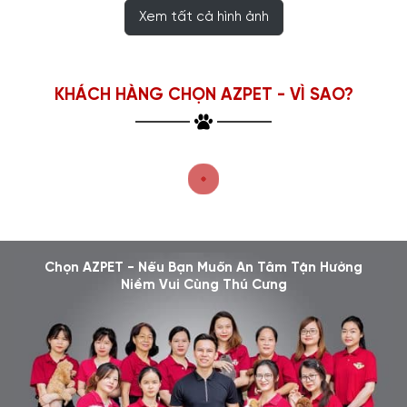
Xem tất cả hình ảnh
KHÁCH HÀNG CHỌN AZPET - VÌ SAO?
Chọn AZPET - Nếu Bạn Muốn An Tâm Tận Hưởng
Niềm Vui Cùng Thú Cưng