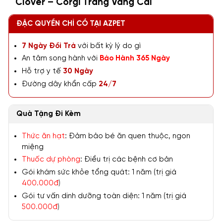
Clover – Corgi Trắng Vàng Cái
ĐẶC QUYỀN CHỈ CÓ TẠI AZPET
7 Ngày Đổi Trả
với bất kỳ lý do gì
An tâm song hành với
Bảo Hành 365 Ngày
Hỗ trợ y tế
30 Ngày
Đường dây khẩn cấp
24/7
Quà Tặng Đi Kèm
Thức ăn hạt
: Đảm bảo bé ăn quen thuộc, ngon
miệng
Thuốc dự phòng
: Điều trị các bệnh cơ bản
Gói khám sức khỏe tổng quát: 1 năm (trị giá
400.000đ
)
Gói tư vấn dinh dưỡng toàn diện: 1 năm (trị giá
500.000đ
)