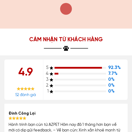
CẢM NHẬN TỪ KHÁCH HÀNG
5
92.3%
4.9
4
7.7%
3
0%
2
0%
1
0%
52 đánh giá
Đinh Công Lợi
Hành trình bạn cún từ AZPET Hôm nay đã 1 tháng hơn bạn về
mới có dịp gửi feedback. – Về bạn cún: Xinh xắn khoẻ mạnh từ