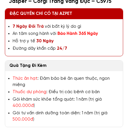
Jasper – Corgi Trắng Vàng Đực – C5975
ĐẶC QUYỀN CHỈ CÓ TẠI AZPET
7 Ngày Đổi Trả
với bất kỳ lý do gì
An tâm song hành với
Bảo Hành 365 Ngày
Hỗ trợ y tế
30 Ngày
Đường dây khẩn cấp
24/7
Quà Tặng Đi Kèm
Thức ăn hạt
: Đảm bảo bé ăn quen thuộc, ngon
miệng
Thuốc dự phòng
: Điều trị các bệnh cơ bản
Gói khám sức khỏe tổng quát: 1 năm (trị giá
400.000đ
)
Gói tư vấn dinh dưỡng toàn diện: 1 năm (trị giá
500.000đ
)