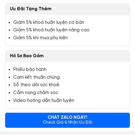
Ưu Đãi Tặng Thêm
Giảm 5% khoá huấn luyện cơ bản
Giảm 5% khoá huấn luyện nâng cao
Giảm 5% khi mua phụ kiện
Hồ Sơ Bao Gồm
Phiếu bảo hành
Cam kết thuần chủng
Sổ theo dõi sức khoẻ
Cẩm nang chăm sóc
Video hướng dẫn huấn luyện
CHAT ZALO NGAY!
Check Giá & Nhận Ưu Đãi