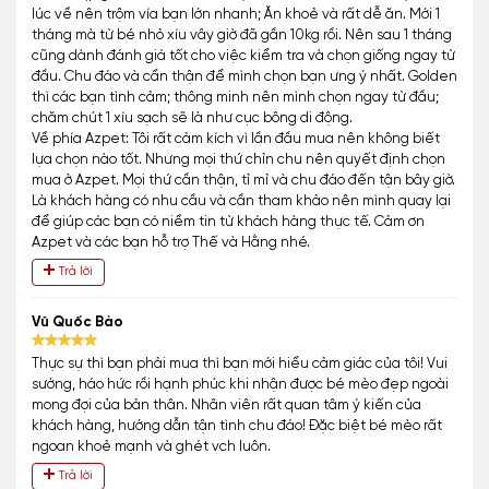
lúc về nên trộm vía bạn lớn nhanh; Ăn khoẻ và rất dễ ăn. Mới 1
tháng mà từ bé nhỏ xíu vây giờ đã gần 10kg rồi. Nên sau 1 tháng
cũng dành đánh giá tốt cho việc kiểm tra và chọn giống ngay từ
đầu. Chu đáo và cẩn thận để mình chọn bạn ưng ý nhất. Golden
thì các bạn tình cảm; thông minh nên mình chọn ngay từ đầu;
chăm chút 1 xíu sạch sẽ là như cục bông di động.
Về phía Azpet: Tôi rất cảm kích vì lần đầu mua nên không biết
lựa chọn nào tốt. Nhưng mọi thứ chỉn chu nên quyết định chọn
mua ở Azpet. Mọi thứ cần thận, tỉ mỉ và chu đáo đến tận bây giờ.
Là khách hàng có nhu cầu và cần tham khảo nên mình quay lại
để giúp các bạn có niềm tin từ khách hàng thực tế. Cảm ơn
Azpet và các bạn hỗ trợ Thế và Hằng nhé.
Trả lời
Vũ Quốc Bảo
Thực sự thì bạn phải mua thì bạn mới hiểu cảm giác của tôi! Vui
sướng, háo hức rồi hạnh phúc khi nhận được bé mèo đẹp ngoài
mong đợi của bản thân. Nhân viên rất quan tâm ý kiến của
khách hàng, hướng dẫn tận tình chu đáo! Đặc biệt bé mèo rất
ngoan khoẻ mạnh và ghét vch luôn.
Trả lời