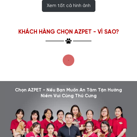
Xem tất cả hình ảnh
KHÁCH HÀNG CHỌN AZPET - VÌ SAO?
Chọn AZPET - Nếu Bạn Muốn An Tâm Tận Hưởng
Niềm Vui Cùng Thú Cưng