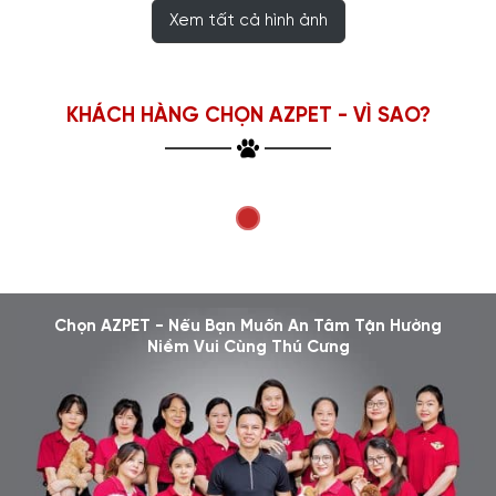
Xem tất cả hình ảnh
KHÁCH HÀNG CHỌN AZPET - VÌ SAO?
Chọn AZPET - Nếu Bạn Muốn An Tâm Tận Hưởng
Niềm Vui Cùng Thú Cưng