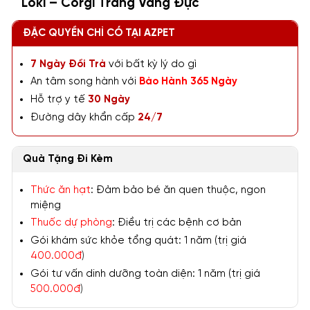
Loki – Corgi Trắng Vàng Đực
ĐẶC QUYỀN CHỈ CÓ TẠI AZPET
7 Ngày Đổi Trả
với bất kỳ lý do gì
An tâm song hành với
Bảo Hành 365 Ngày
Hỗ trợ y tế
30 Ngày
Đường dây khẩn cấp
24/7
Quà Tặng Đi Kèm
Thức ăn hạt
: Đảm bảo bé ăn quen thuộc, ngon
miệng
Thuốc dự phòng
: Điều trị các bệnh cơ bản
Gói khám sức khỏe tổng quát: 1 năm (trị giá
400.000đ
)
Gói tư vấn dinh dưỡng toàn diện: 1 năm (trị giá
500.000đ
)