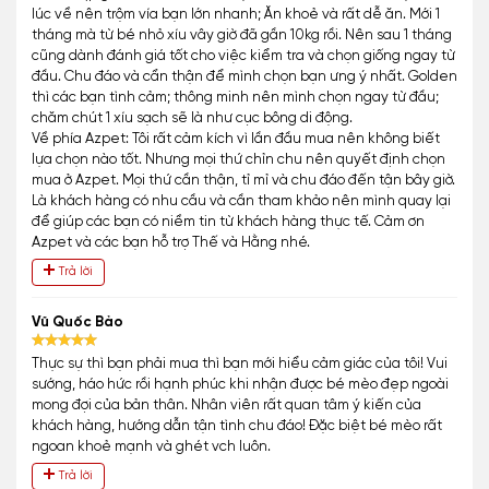
lúc về nên trộm vía bạn lớn nhanh; Ăn khoẻ và rất dễ ăn. Mới 1
tháng mà từ bé nhỏ xíu vây giờ đã gần 10kg rồi. Nên sau 1 tháng
cũng dành đánh giá tốt cho việc kiểm tra và chọn giống ngay từ
đầu. Chu đáo và cẩn thận để mình chọn bạn ưng ý nhất. Golden
thì các bạn tình cảm; thông minh nên mình chọn ngay từ đầu;
chăm chút 1 xíu sạch sẽ là như cục bông di động.
Về phía Azpet: Tôi rất cảm kích vì lần đầu mua nên không biết
lựa chọn nào tốt. Nhưng mọi thứ chỉn chu nên quyết định chọn
mua ở Azpet. Mọi thứ cần thận, tỉ mỉ và chu đáo đến tận bây giờ.
Là khách hàng có nhu cầu và cần tham khảo nên mình quay lại
để giúp các bạn có niềm tin từ khách hàng thực tế. Cảm ơn
Azpet và các bạn hỗ trợ Thế và Hằng nhé.
Trả lời
Vũ Quốc Bảo
Thực sự thì bạn phải mua thì bạn mới hiểu cảm giác của tôi! Vui
sướng, háo hức rồi hạnh phúc khi nhận được bé mèo đẹp ngoài
mong đợi của bản thân. Nhân viên rất quan tâm ý kiến của
khách hàng, hướng dẫn tận tình chu đáo! Đặc biệt bé mèo rất
ngoan khoẻ mạnh và ghét vch luôn.
Trả lời