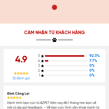
CẢM NHẬN TỪ KHÁCH HÀNG
5
92.3%
4.9
4
7.7%
3
0%
2
0%
1
0%
52 đánh giá
Đinh Công Lợi
Hành trình bạn cún từ AZPET Hôm nay đã 1 tháng hơn bạn về
mới có dịp gửi feedback. – Về bạn cún: Xinh xắn khoẻ mạnh từ