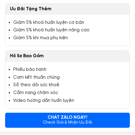
Ưu Đãi Tặng Thêm
Giảm 5% khoá huấn luyện cơ bản
Giảm 5% khoá huấn luyện nâng cao
Giảm 5% khi mua phụ kiện
Hồ Sơ Bao Gồm
Phiếu bảo hành
Cam kết thuần chủng
Sổ theo dõi sức khoẻ
Cẩm nang chăm sóc
Video hướng dẫn huấn luyện
CHAT ZALO NGAY!
Check Giá & Nhận Ưu Đãi