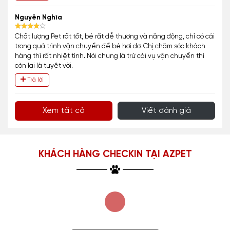
tháng mà từ bé nhỏ xíu vây giờ đã gần 10kg rồi. Nên sau 1 tháng
cũng dành đánh giá tốt cho việc kiểm tra và chọn giống ngay từ
đầu. Chu đáo và cẩn thận để mình chọn bạn ưng ý nhất. Golden
thì các bạn tình cảm; thông minh nên mình chọn ngay từ đầu;
chăm chút 1 xíu sạch sẽ là như cục bông di động.
Về phía Azpet: Tôi rất cảm kích vì lần đầu mua nên không biết
lựa chọn nào tốt. Nhưng mọi thứ chỉn chu nên quyết định chọn
mua ở Azpet. Mọi thứ cần thận, tỉ mỉ và chu đáo đến tận bây giờ.
Là khách hàng có nhu cầu và cần tham khảo nên mình quay lại
để giúp các bạn có niềm tin từ khách hàng thực tế. Cảm ơn
Azpet và các bạn hỗ trợ Thế và Hằng nhé.
Trả lời
Vũ Quốc Bảo
Thực sự thì bạn phải mua thì bạn mới hiểu cảm giác của tôi! Vui
sướng, háo hức rồi hạnh phúc khi nhận được bé mèo đẹp ngoài
mong đợi của bản thân. Nhân viên rất quan tâm ý kiến của
khách hàng, hướng dẫn tận tình chu đáo! Đặc biệt bé mèo rất
ngoan khoẻ mạnh và ghét vch luôn.
Trả lời