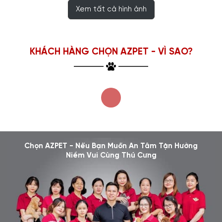
Nguyễn Nghĩa
Chất lượng Pet rất tốt, bé rất dễ thương và năng động, chỉ có cái
trong quá trình vận chuyển để bé hơi dơ. Chị chăm sóc khách
hàng thì rất nhiệt tình. Nói chung là trừ cái vụ vận chuyển thì
còn lại là tuyệt vời.
Trả lời
Xem tất cả
Viết đánh giá
KHÁCH HÀNG CHECKIN TẠI AZPET