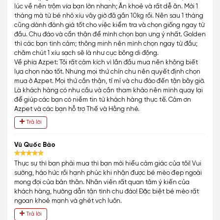
Sổ Tiêm Phòng
Cẩm Nang Chăm Sóc
CẢM NHẬN TỪ KHÁCH HÀNG
5
92.3%
4.9
4
7.7%
3
0%
2
0%
1
0%
52 đánh giá
Đinh Công Lợi
Hành trình bạn cún từ AZPET Hôm nay đã 1 tháng hơn bạn về
mới có dịp gửi feedback. – Về bạn cún: Xinh xắn khoẻ mạnh từ
lúc về nên trộm vía bạn lớn nhanh; Ăn khoẻ và rất dễ ăn. Mới 1