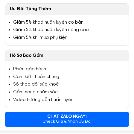
Ưu Đãi Tặng Thêm
Giảm 5% khoá huấn luyện cơ bản
Giảm 5% khoá huấn luyện nâng cao
Giảm 5% khi mua phụ kiện
Hồ Sơ Bao Gồm
Phiếu bảo hành
Cam kết thuần chủng
Sổ theo dõi sức khoẻ
Cẩm nang chăm sóc
Video hướng dẫn huấn luyện
CHAT ZALO NGAY!
Check Giá & Nhận Ưu Đãi