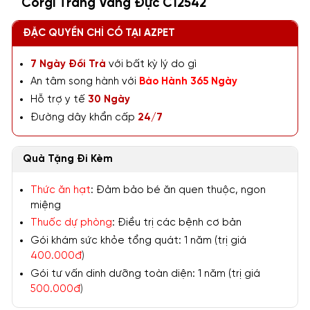
Corgi Trắng Vàng Đực C12542
ĐẶC QUYỀN CHỈ CÓ TẠI AZPET
7 Ngày Đổi Trả
với bất kỳ lý do gì
An tâm song hành với
Bảo Hành 365 Ngày
Hỗ trợ y tế
30 Ngày
Đường dây khẩn cấp
24/7
Quà Tặng Đi Kèm
Thức ăn hạt
: Đảm bảo bé ăn quen thuộc, ngon
miệng
Thuốc dự phòng
: Điều trị các bệnh cơ bản
Gói khám sức khỏe tổng quát: 1 năm (trị giá
400.000đ
)
Gói tư vấn dinh dưỡng toàn diện: 1 năm (trị giá
500.000đ
)