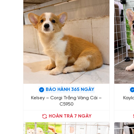
BẢO HÀNH 365 NGÀY
Kelsey – Corgi Trắng Vàng Cái –
Kayl
C5950
HOÀN TRẢ 7 NGÀY