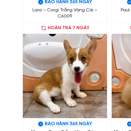
BẢO HÀNH 365 NGÀY
Lara – Corgi Trắng Vàng Cái –
Paul
C6009
HOÀN TRẢ 7 NGÀY
BẢO HÀNH 365 NGÀY