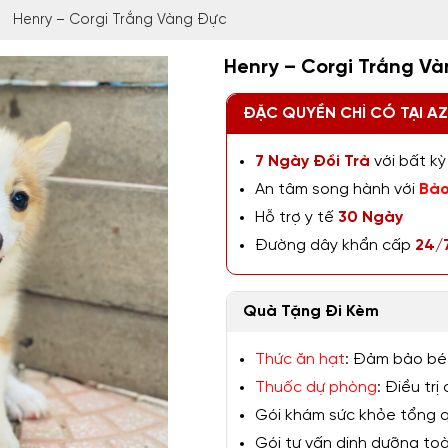
Henry – Corgi Trắng Vàng Đực
Henry – Corgi Trắng V
ĐẶC QUYỀN CHỈ CÓ TẠI A
7 Ngày Đổi Trả
với bất kỳ 
An tâm song hành với
Bảo
Hỗ trợ y tế
30 Ngày
Đường dây khẩn cấp
24/
Quà Tặng Đi Kèm
Thức ăn hạt
: Đảm bảo bé
Thuốc dự phòng
: Điều tr
Gói khám sức khỏe tổng qu
Gói tư vấn dinh dưỡng toàn