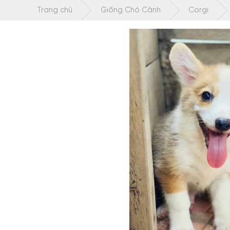
Chuyển
Trang chủ
Giống Chó Cảnh
Corgi
tới
nội
dung