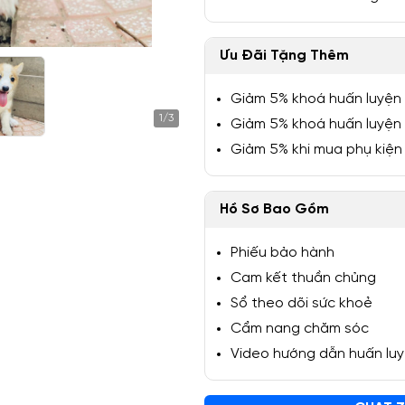
Ưu Đãi Tặng Thêm
Giảm 5% khoá huấn luyện
1/3
Giảm 5% khoá huấn luyện
Giảm 5% khi mua phụ kiện
Hồ Sơ Bao Gồm
Phiếu bảo hành
Cam kết thuần chủng
Sổ theo dõi sức khoẻ
Cẩm nang chăm sóc
Video hướng dẫn huấn lu