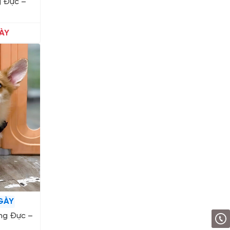
g Đực –
ÀY
GÀY
ng Đực –