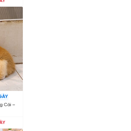
ÀY
GÀY
g Cái –
ÀY