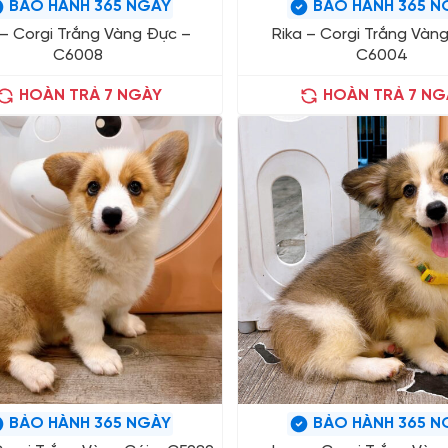
BẢO HÀNH 365 NGÀY
BẢO HÀNH 365 N
 – Corgi Trắng Vàng Đực –
Rika – Corgi Trắng Vàng
C6008
C6004
HOÀN TRẢ 7 NGÀY
HOÀN TRẢ 7 NG
BẢO HÀNH 365 NGÀY
BẢO HÀNH 365 N