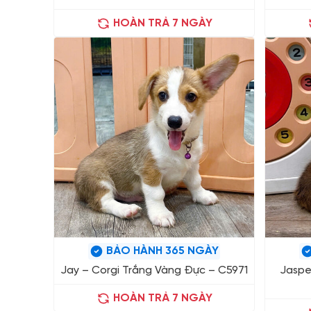
HOÀN TRẢ 7 NGÀY
BẢO HÀNH 365 NGÀY
Jay – Corgi Trắng Vàng Đực – C5971
Jaspe
HOÀN TRẢ 7 NGÀY