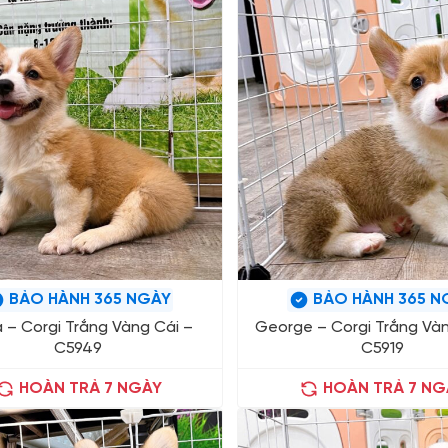
BẢO HÀNH 365 NGÀY
BẢO HÀNH 365 N
a – Corgi Trắng Vàng Cái –
George – Corgi Trắng Và
C5949
C5919
HOÀN TRẢ 7 NGÀY
HOÀN TRẢ 7 NG