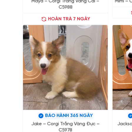
Maya – Corgi Trắng Vàng Cái –
Mimi – 
C5988
HOÀN TRẢ 7 NGÀY
BẢO HÀNH 365 NGÀY
Jake – Corgi Trắng Vàng Đực –
Jackso
C5978