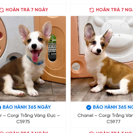
HOÀN TRẢ 7 NGÀY
HOÀN TRẢ 7 NG
BẢO HÀNH 365 NGÀY
BẢO HÀNH 365 N
r – Corgi Trắng Vàng Đực –
Chanel – Corgi Trắng Và
C5975
C5977