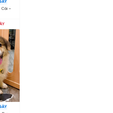
GÀY
 Cái –
ÀY
GÀY