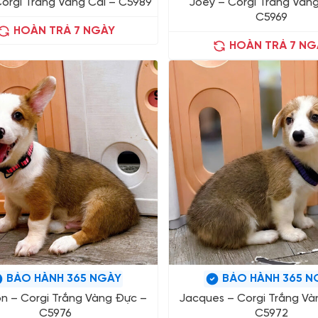
Corgi Trắng Vàng Cái – C5989
Joey – Corgi Trắng Vàn
C5969
HOÀN TRẢ 7 NGÀY
HOÀN TRẢ 7 NG
BẢO HÀNH 365 NGÀY
BẢO HÀNH 365 N
n – Corgi Trắng Vàng Đực –
Jacques – Corgi Trắng Và
C5976
C5972