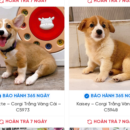
HOÀN TRẢ 7 NGÀY
HOÀN TRẢ 7 NG
BẢO HÀNH 365 NGÀY
BẢO HÀNH 365 N
tte – Corgi Trắng Vàng Cái –
Kaisey – Corgi Trắng Vàn
C5973
C5948
HOÀN TRẢ 7 NGÀY
HOÀN TRẢ 7 NG