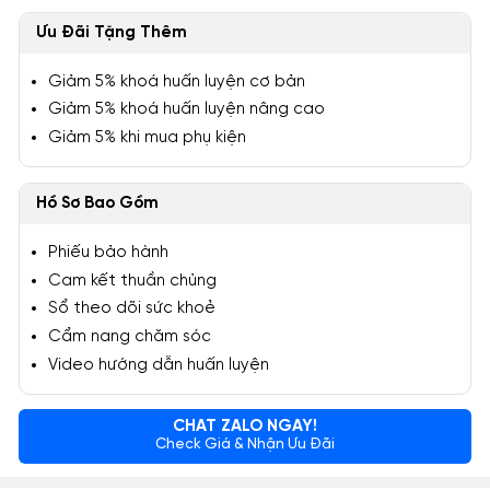
Ưu Đãi Tặng Thêm
Giảm 5% khoá huấn luyện cơ bản
Giảm 5% khoá huấn luyện nâng cao
Giảm 5% khi mua phụ kiện
Hồ Sơ Bao Gồm
Phiếu bảo hành
Cam kết thuần chủng
Sổ theo dõi sức khoẻ
Cẩm nang chăm sóc
Video hướng dẫn huấn luyện
CHAT ZALO NGAY!
Check Giá & Nhận Ưu Đãi