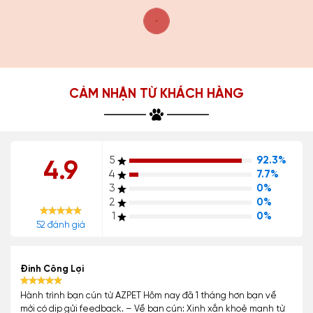
CẢM NHẬN TỪ KHÁCH HÀNG
5
92.3%
4.9
4
7.7%
3
0%
2
0%
1
0%
52 đánh giá
Đinh Công Lợi
Hành trình bạn cún từ AZPET Hôm nay đã 1 tháng hơn bạn về
mới có dịp gửi feedback. – Về bạn cún: Xinh xắn khoẻ mạnh từ