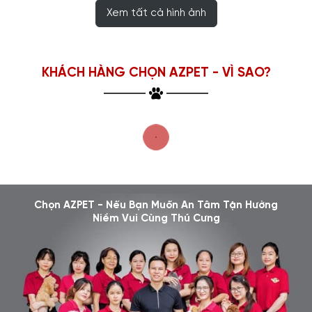
Xem tất cả hình ảnh
KHÁCH HÀNG CHỌN AZPET - VÌ SAO?
Chọn AZPET - Nếu Bạn Muốn An Tâm Tận Hưởng
Niềm Vui Cùng Thú Cưng