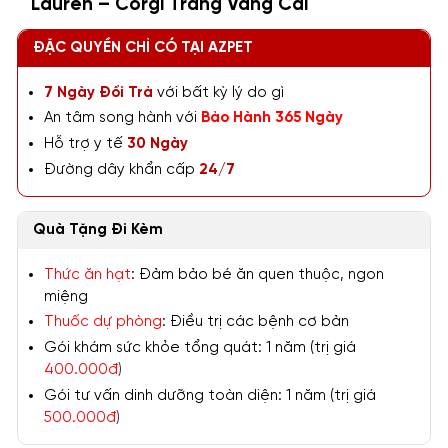
Lauren – Corgi Trắng Vàng Cái
ĐẶC QUYỀN CHỈ CÓ TẠI AZPET
7 Ngày Đổi Trả
với bất kỳ lý do gì
An tâm song hành với
Bảo Hành 365 Ngày
Hỗ trợ y tế
30 Ngày
Đường dây khẩn cấp
24/7
Quà Tặng Đi Kèm
Thức ăn hạt
: Đảm bảo bé ăn quen thuộc, ngon
miệng
Thuốc dự phòng
: Điều trị các bệnh cơ bản
Gói khám sức khỏe tổng quát: 1 năm (trị giá
400.000đ
)
Gói tư vấn dinh dưỡng toàn diện: 1 năm (trị giá
500.000đ
)