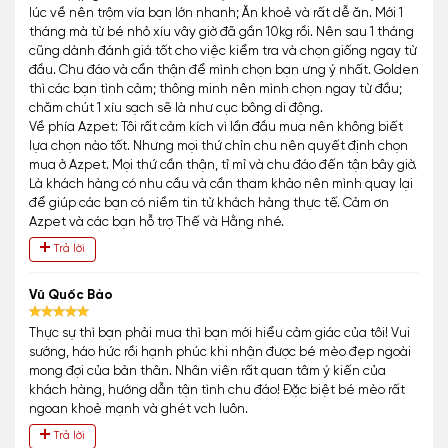
lúc về nên trộm vía bạn lớn nhanh; Ăn khoẻ và rất dễ ăn. Mới 1
tháng mà từ bé nhỏ xíu vây giờ đã gần 10kg rồi. Nên sau 1 tháng
cũng dành đánh giá tốt cho việc kiểm tra và chọn giống ngay từ
đầu. Chu đáo và cẩn thận để mình chọn bạn ưng ý nhất. Golden
thì các bạn tình cảm; thông minh nên mình chọn ngay từ đầu;
chăm chút 1 xíu sạch sẽ là như cục bông di động.
Về phía Azpet: Tôi rất cảm kích vì lần đầu mua nên không biết
lựa chọn nào tốt. Nhưng mọi thứ chỉn chu nên quyết định chọn
mua ở Azpet. Mọi thứ cần thận, tỉ mỉ và chu đáo đến tận bây giờ.
Là khách hàng có nhu cầu và cần tham khảo nên mình quay lại
để giúp các bạn có niềm tin từ khách hàng thực tế. Cảm ơn
Azpet và các bạn hỗ trợ Thế và Hằng nhé.
Trả lời
Vũ Quốc Bảo
Thực sự thì bạn phải mua thì bạn mới hiểu cảm giác của tôi! Vui
sướng, háo hức rồi hạnh phúc khi nhận được bé mèo đẹp ngoài
mong đợi của bản thân. Nhân viên rất quan tâm ý kiến của
khách hàng, hướng dẫn tận tình chu đáo! Đặc biệt bé mèo rất
ngoan khoẻ mạnh và ghét vch luôn.
Trả lời