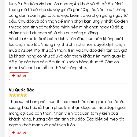
lúc về nên trộm vía bạn lớn nhanh; Ăn khoẻ và rất dễ ăn. Mới 1
tháng mà từ bé nhỏ xíu vây giờ đã gần 10kg rồi. Nên sau 1 tháng
cũng dành đánh giá tốt cho việc kiểm tra và chọn giống ngay từ
đầu. Chu đáo và cẩn thận để mình chọn bạn ưng ý nhất. Golden
thì các bạn tình cảm; thông minh nên mình chọn ngay từ đầu;
chăm chút 1 xíu sạch sẽ là như cục bông di động.
Về phía Azpet: Tôi rất cảm kích vì lần đầu mua nên không biết
lựa chọn nào tốt. Nhưng mọi thứ chỉn chu nên quyết định chọn
mua ở Azpet. Mọi thứ cần thận, tỉ mỉ và chu đáo đến tận bây giờ.
Là khách hàng có nhu cầu và cần tham khảo nên mình quay lại
để giúp các bạn có niềm tin từ khách hàng thực tế. Cảm ơn
Azpet và các bạn hỗ trợ Thế và Hằng nhé.
Trả lời
Vũ Quốc Bảo
Thực sự thì bạn phải mua thì bạn mới hiểu cảm giác của tôi! Vui
sướng, háo hức rồi hạnh phúc khi nhận được bé mèo đẹp ngoài
mong đợi của bản thân. Nhân viên rất quan tâm ý kiến của
khách hàng, hướng dẫn tận tình chu đáo! Đặc biệt bé mèo rất
ngoan khoẻ mạnh và ghét vch luôn.
Trả lời