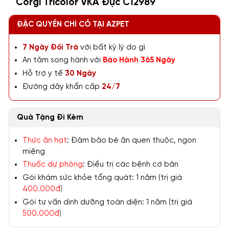
Corgi Tricolor VKA Đực C12989
ĐẶC QUYỀN CHỈ CÓ TẠI AZPET
7 Ngày Đổi Trả
với bất kỳ lý do gì
An tâm song hành với
Bảo Hành 365 Ngày
Hỗ trợ y tế
30 Ngày
Đường dây khẩn cấp
24/7
Quà Tặng Đi Kèm
Thức ăn hạt
: Đảm bảo bé ăn quen thuộc, ngon
miệng
Thuốc dự phòng
: Điều trị các bệnh cơ bản
Gói khám sức khỏe tổng quát: 1 năm (trị giá
400.000đ
)
Gói tư vấn dinh dưỡng toàn diện: 1 năm (trị giá
500.000đ
)