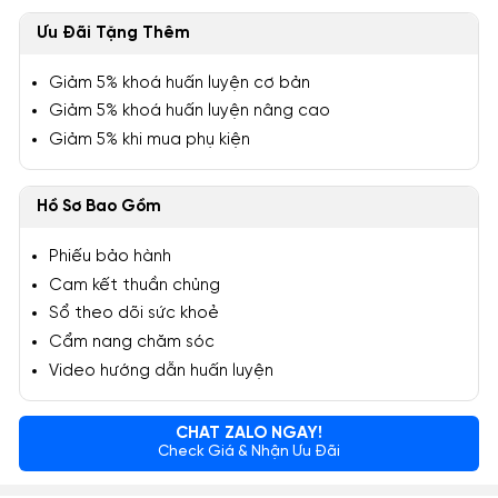
Ưu Đãi Tặng Thêm
Giảm 5% khoá huấn luyện cơ bản
Giảm 5% khoá huấn luyện nâng cao
Giảm 5% khi mua phụ kiện
Hồ Sơ Bao Gồm
Phiếu bảo hành
Cam kết thuần chủng
Sổ theo dõi sức khoẻ
Cẩm nang chăm sóc
Video hướng dẫn huấn luyện
CHAT ZALO NGAY!
Check Giá & Nhận Ưu Đãi