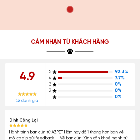
CẢM NHẬN TỪ KHÁCH HÀNG
5
92.3%
4.9
4
7.7%
3
0%
2
0%
1
0%
52 đánh giá
Đinh Công Lợi
Hành trình bạn cún từ AZPET Hôm nay đã 1 tháng hơn bạn về
mới có dịp gửi feedback. – Về bạn cún: Xinh xắn khoẻ mạnh từ