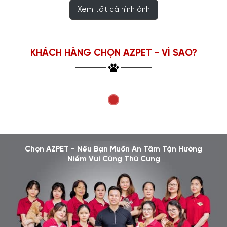
Xem tất cả hình ảnh
KHÁCH HÀNG CHỌN AZPET - VÌ SAO?
Chọn AZPET - Nếu Bạn Muốn An Tâm Tận Hưởng
Niềm Vui Cùng Thú Cưng