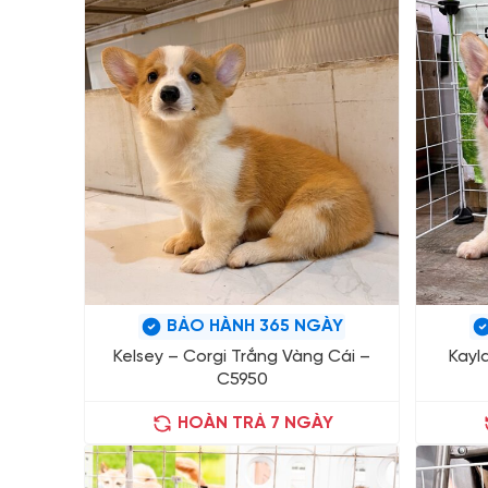
BẢO HÀNH 365 NGÀY
Kelsey – Corgi Trắng Vàng Cái –
Kayl
C5950
HOÀN TRẢ 7 NGÀY