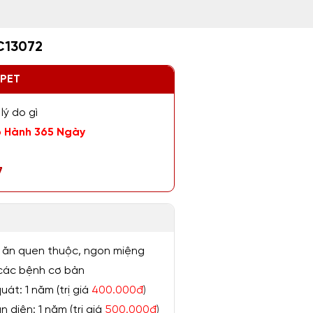
C13072
ZPET
lý do gì
 Hành 365 Ngày
7
 ăn quen thuộc, ngon miệng
ị các bệnh cơ bản
át: 1 năm (trị giá
400.000đ
)
 diện: 1 năm (trị giá
500.000đ
)