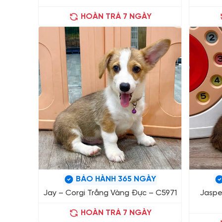
HOÀN TRẢ 7 NGÀY
BẢO HÀNH 365 NGÀY
Jay – Corgi Trắng Vàng Đực – C5971
Jaspe
HOÀN TRẢ 7 NGÀY