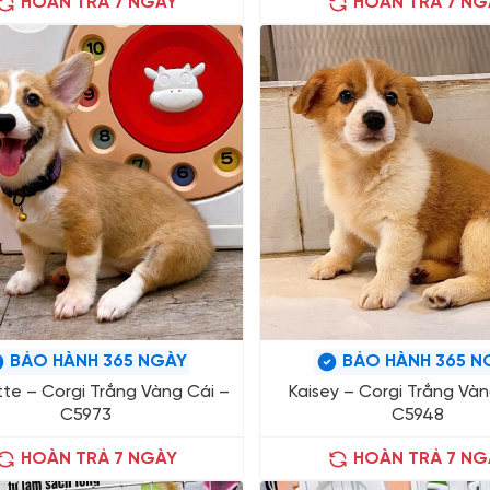
HOÀN TRẢ 7 NGÀY
HOÀN TRẢ 7 NG
BẢO HÀNH 365 NGÀY
BẢO HÀNH 365 N
tte – Corgi Trắng Vàng Cái –
Kaisey – Corgi Trắng Vàn
C5973
C5948
HOÀN TRẢ 7 NGÀY
HOÀN TRẢ 7 NG