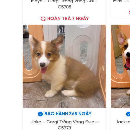
Maya – Corgi Trắng Vàng Cái –
Mimi – 
C5988
HOÀN TRẢ 7 NGÀY
BẢO HÀNH 365 NGÀY
Jake – Corgi Trắng Vàng Đực –
Jackso
C5978