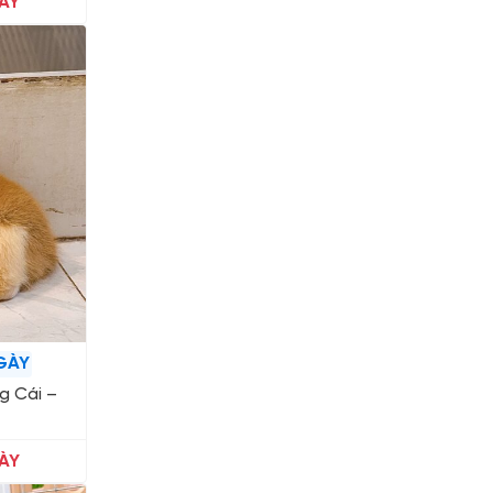
ÀY
GÀY
g Cái –
ÀY