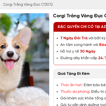
Corgi Trắng Vàng Đực C13072
Corgi Trắng Vàng Đực 
ĐẶC QUYỀN CHỈ CÓ TẠI A
7 Ngày Đổi Trả
với bất kỳ 
An tâm song hành với
Bảo
Hỗ trợ y tế
30 Ngày
Đường dây khẩn cấp
24/
Quà Tặng Đi Kèm
Thức ăn hạt
: Đảm bảo bé
Thuốc dự phòng
: Điều tr
Gói khám sức khỏe tổng qu
Gói tư vấn dinh dưỡng toàn