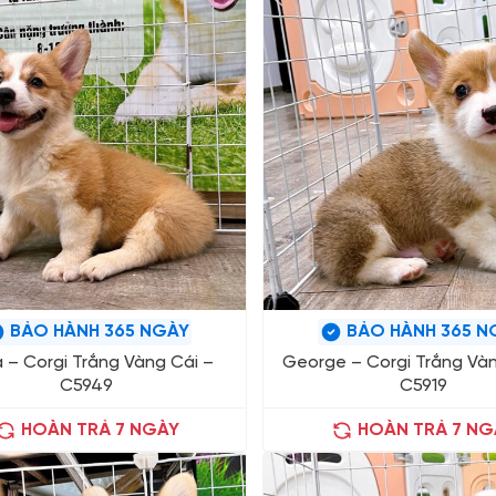
BẢO HÀNH 365 NGÀY
BẢO HÀNH 365 N
a – Corgi Trắng Vàng Cái –
George – Corgi Trắng Và
C5949
C5919
HOÀN TRẢ 7 NGÀY
HOÀN TRẢ 7 NG