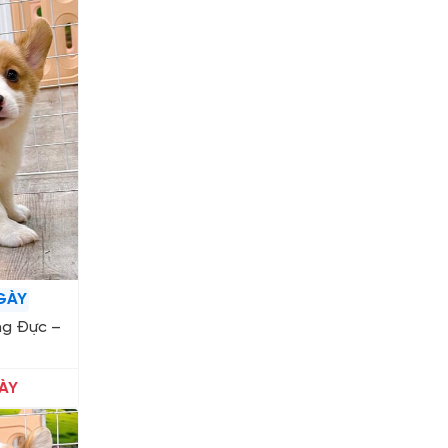
GÀY
ng Đực –
ÀY