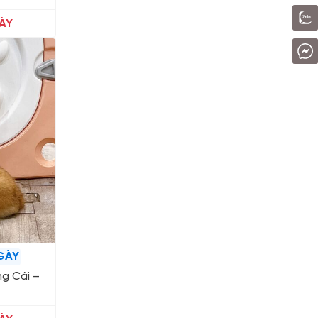
ÀY
GÀY
ng Cái –