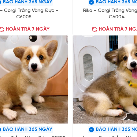
BẢO HÀNH 365 NGÀY
BẢO HÀNH 365 N
 – Corgi Trắng Vàng Đực –
Rika – Corgi Trắng Vàng
C6008
C6004
HOÀN TRẢ 7 NGÀY
HOÀN TRẢ 7 NG
BẢO HÀNH 365 NGÀY
BẢO HÀNH 365 N