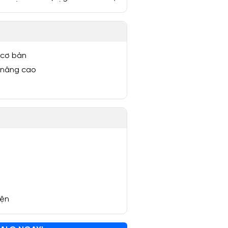
 cơ bản
 nâng cao
yện