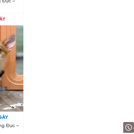
g Đực –
ÀY
GÀY
ng Đực –