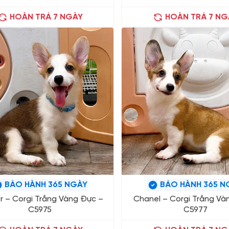
HOÀN TRẢ 7 NGÀY
HOÀN TRẢ 7 NG
BẢO HÀNH 365 NGÀY
BẢO HÀNH 365 N
r – Corgi Trắng Vàng Đực –
Chanel – Corgi Trắng Và
C5975
C5977