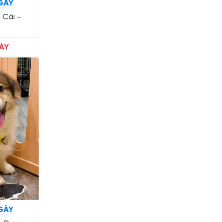
GÀY
 Cái –
ÀY
GÀY