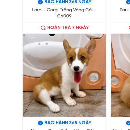
BẢO HÀNH 365 NGÀY
Lara – Corgi Trắng Vàng Cái –
Paul
C6009
HOÀN TRẢ 7 NGÀY
BẢO HÀNH 365 NGÀY