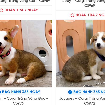
Corgi Trắng Vàng Cái – C5989
Joey – Corgi Trắng Vàn
C5969
HOÀN TRẢ 7 NGÀY
HOÀN TRẢ 7 NG
BẢO HÀNH 365 NGÀY
BẢO HÀNH 365 N
n – Corgi Trắng Vàng Đực –
Jacques – Corgi Trắng Và
C5976
C5972