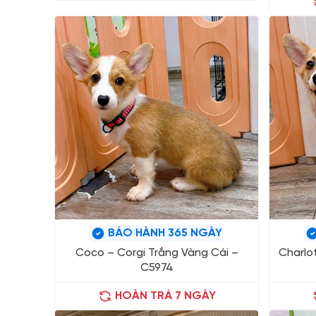
BẢO HÀNH 365 NGÀY
Coco – Corgi Trắng Vàng Cái –
Charlo
C5974
HOÀN TRẢ 7 NGÀY