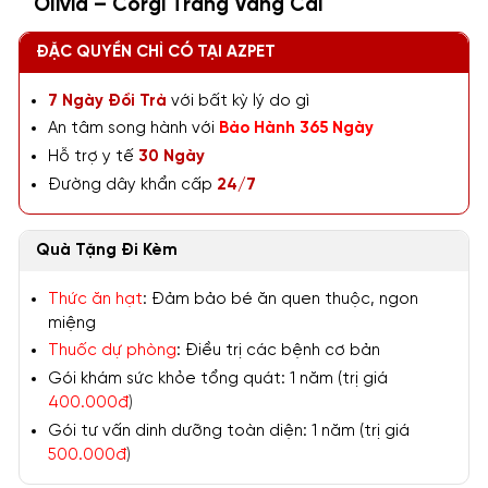
Olivia – Corgi Trắng Vàng Cái
ĐẶC QUYỀN CHỈ CÓ TẠI AZPET
7 Ngày Đổi Trả
với bất kỳ lý do gì
An tâm song hành với
Bảo Hành 365 Ngày
Hỗ trợ y tế
30 Ngày
Đường dây khẩn cấp
24/7
Quà Tặng Đi Kèm
Thức ăn hạt
: Đảm bảo bé ăn quen thuộc, ngon
miệng
Thuốc dự phòng
: Điều trị các bệnh cơ bản
Gói khám sức khỏe tổng quát: 1 năm (trị giá
400.000đ
)
Gói tư vấn dinh dưỡng toàn diện: 1 năm (trị giá
500.000đ
)