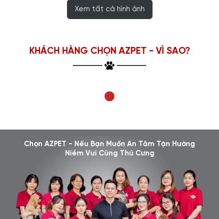
Xem tất cả hình ảnh
KHÁCH HÀNG CHỌN AZPET - VÌ SAO?
Chọn AZPET - Nếu Bạn Muốn An Tâm Tận Hưởng
Niềm Vui Cùng Thú Cưng