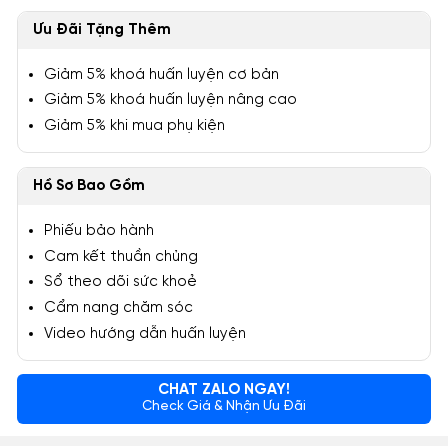
Ưu Đãi Tặng Thêm
Giảm 5% khoá huấn luyện cơ bản
Giảm 5% khoá huấn luyện nâng cao
Giảm 5% khi mua phụ kiện
Hồ Sơ Bao Gồm
Phiếu bảo hành
Cam kết thuần chủng
Sổ theo dõi sức khoẻ
Cẩm nang chăm sóc
Video hướng dẫn huấn luyện
CHAT ZALO NGAY!
Check Giá & Nhận Ưu Đãi