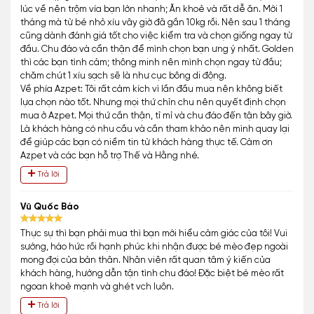
lúc về nên trộm vía bạn lớn nhanh; Ăn khoẻ và rất dễ ăn. Mới 1
tháng mà từ bé nhỏ xíu vây giờ đã gần 10kg rồi. Nên sau 1 tháng
cũng dành đánh giá tốt cho việc kiểm tra và chọn giống ngay từ
đầu. Chu đáo và cẩn thận để mình chọn bạn ưng ý nhất. Golden
thì các bạn tình cảm; thông minh nên mình chọn ngay từ đầu;
chăm chút 1 xíu sạch sẽ là như cục bông di động.
Về phía Azpet: Tôi rất cảm kích vì lần đầu mua nên không biết
lựa chọn nào tốt. Nhưng mọi thứ chỉn chu nên quyết định chọn
mua ở Azpet. Mọi thứ cần thận, tỉ mỉ và chu đáo đến tận bây giờ.
Là khách hàng có nhu cầu và cần tham khảo nên mình quay lại
để giúp các bạn có niềm tin từ khách hàng thực tế. Cảm ơn
Azpet và các bạn hỗ trợ Thế và Hằng nhé.
Trả lời
Vũ Quốc Bảo
Thực sự thì bạn phải mua thì bạn mới hiểu cảm giác của tôi! Vui
sướng, háo hức rồi hạnh phúc khi nhận được bé mèo đẹp ngoài
mong đợi của bản thân. Nhân viên rất quan tâm ý kiến của
khách hàng, hướng dẫn tận tình chu đáo! Đặc biệt bé mèo rất
ngoan khoẻ mạnh và ghét vch luôn.
Trả lời