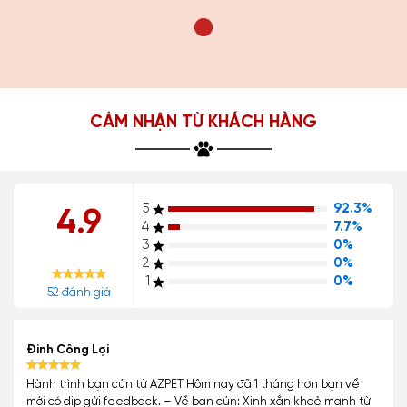
CẢM NHẬN TỪ KHÁCH HÀNG
5
92.3%
4.9
4
7.7%
3
0%
2
0%
1
0%
52 đánh giá
Đinh Công Lợi
Hành trình bạn cún từ AZPET Hôm nay đã 1 tháng hơn bạn về
mới có dịp gửi feedback. – Về bạn cún: Xinh xắn khoẻ mạnh từ