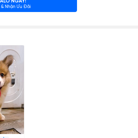
ALO NGAY!
 & Nhận Ưu Đãi