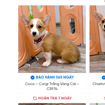
BẢO HÀNH 365 NGÀY
Coco – Corgi Trắng Vàng Cái –
Charlo
C5974
HOÀN TRẢ 7 NGÀY