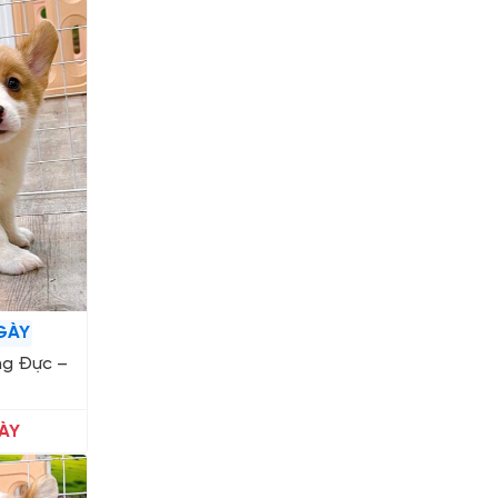
GÀY
ng Đực –
ÀY