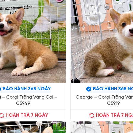
BẢO HÀNH 365 NGÀY
BẢO HÀNH 365 N
a – Corgi Trắng Vàng Cái –
George – Corgi Trắng Và
C5949
C5919
HOÀN TRẢ 7 NGÀY
HOÀN TRẢ 7 NG