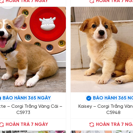
HOÀN TRẢ 7 NGÀY
HOÀN TRẢ 7 NG
BẢO HÀNH 365 NGÀY
BẢO HÀNH 365 N
tte – Corgi Trắng Vàng Cái –
Kaisey – Corgi Trắng Vàn
C5973
C5948
HOÀN TRẢ 7 NGÀY
HOÀN TRẢ 7 NG