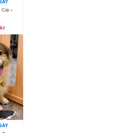
GÀY
 Cái –
ÀY
GÀY