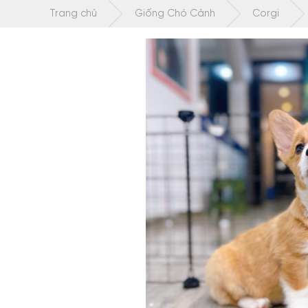
Chuyển
Trang chủ
Giống Chó Cảnh
Corgi
tới
nội
dung