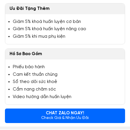
Ưu Đãi Tặng Thêm
Giảm 5% khoá huấn luyện cơ bản
Giảm 5% khoá huấn luyện nâng cao
Giảm 5% khi mua phụ kiện
Hồ Sơ Bao Gồm
Phiếu bảo hành
Cam kết thuần chủng
Sổ theo dõi sức khoẻ
Cẩm nang chăm sóc
Video hướng dẫn huấn luyện
CHAT ZALO NGAY!
Check Giá & Nhận Ưu Đãi