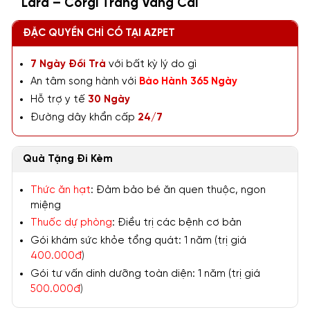
Lara – Corgi Trắng Vàng Cái
ĐẶC QUYỀN CHỈ CÓ TẠI AZPET
7 Ngày Đổi Trả
với bất kỳ lý do gì
An tâm song hành với
Bảo Hành 365 Ngày
Hỗ trợ y tế
30 Ngày
Đường dây khẩn cấp
24/7
Quà Tặng Đi Kèm
Thức ăn hạt
: Đảm bảo bé ăn quen thuộc, ngon
miệng
Thuốc dự phòng
: Điều trị các bệnh cơ bản
Gói khám sức khỏe tổng quát: 1 năm (trị giá
400.000đ
)
Gói tư vấn dinh dưỡng toàn diện: 1 năm (trị giá
500.000đ
)