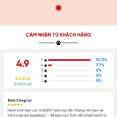
CẢM NHẬN TỪ KHÁCH HÀNG
5
92.3%
4.9
4
7.7%
3
0%
2
0%
1
0%
52 đánh giá
Đinh Công Lợi
Hành trình bạn cún từ AZPET Hôm nay đã 1 tháng hơn bạn về
mới có dịp gửi feedback. – Về bạn cún: Xinh xắn khoẻ mạnh từ