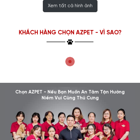
Xem tất cả hình ảnh
KHÁCH HÀNG CHỌN AZPET - VÌ SAO?
Chọn AZPET - Nếu Bạn Muốn An Tâm Tận Hưởng
Niềm Vui Cùng Thú Cưng