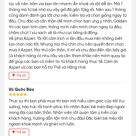
lúc về nên trộm vía bạn lớn nhanh; Ăn khoẻ và rất dễ ăn. Mới 1
tháng mà từ bé nhỏ xíu vây giờ đã gần 10kg rồi. Nên sau 1 tháng
cũng dành đánh giá tốt cho việc kiểm tra và chọn giống ngay từ
đầu. Chu đáo và cẩn thận để mình chọn bạn ưng ý nhất. Golden
thì các bạn tình cảm; thông minh nên mình chọn ngay từ đầu;
chăm chút 1 xíu sạch sẽ là như cục bông di động.
Về phía Azpet: Tôi rất cảm kích vì lần đầu mua nên không biết
lựa chọn nào tốt. Nhưng mọi thứ chỉn chu nên quyết định chọn
mua ở Azpet. Mọi thứ cần thận, tỉ mỉ và chu đáo đến tận bây giờ.
Là khách hàng có nhu cầu và cần tham khảo nên mình quay lại
để giúp các bạn có niềm tin từ khách hàng thực tế. Cảm ơn
Azpet và các bạn hỗ trợ Thế và Hằng nhé.
Trả lời
Vũ Quốc Bảo
Thực sự thì bạn phải mua thì bạn mới hiểu cảm giác của tôi! Vui
sướng, háo hức rồi hạnh phúc khi nhận được bé mèo đẹp ngoài
mong đợi của bản thân. Nhân viên rất quan tâm ý kiến của
khách hàng, hướng dẫn tận tình chu đáo! Đặc biệt bé mèo rất
ngoan khoẻ mạnh và ghét vch luôn.
Trả lời