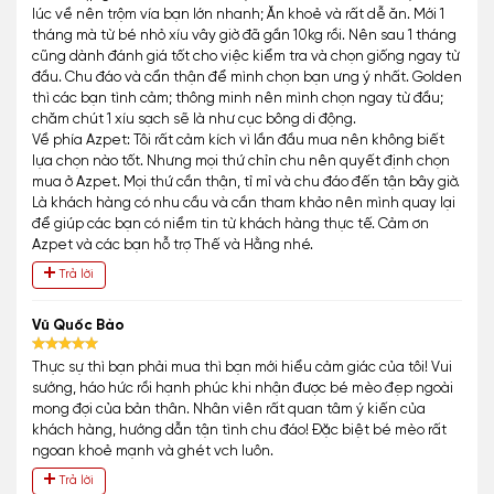
lúc về nên trộm vía bạn lớn nhanh; Ăn khoẻ và rất dễ ăn. Mới 1
tháng mà từ bé nhỏ xíu vây giờ đã gần 10kg rồi. Nên sau 1 tháng
cũng dành đánh giá tốt cho việc kiểm tra và chọn giống ngay từ
đầu. Chu đáo và cẩn thận để mình chọn bạn ưng ý nhất. Golden
thì các bạn tình cảm; thông minh nên mình chọn ngay từ đầu;
chăm chút 1 xíu sạch sẽ là như cục bông di động.
Về phía Azpet: Tôi rất cảm kích vì lần đầu mua nên không biết
lựa chọn nào tốt. Nhưng mọi thứ chỉn chu nên quyết định chọn
mua ở Azpet. Mọi thứ cần thận, tỉ mỉ và chu đáo đến tận bây giờ.
Là khách hàng có nhu cầu và cần tham khảo nên mình quay lại
để giúp các bạn có niềm tin từ khách hàng thực tế. Cảm ơn
Azpet và các bạn hỗ trợ Thế và Hằng nhé.
Trả lời
Vũ Quốc Bảo
Thực sự thì bạn phải mua thì bạn mới hiểu cảm giác của tôi! Vui
sướng, háo hức rồi hạnh phúc khi nhận được bé mèo đẹp ngoài
mong đợi của bản thân. Nhân viên rất quan tâm ý kiến của
khách hàng, hướng dẫn tận tình chu đáo! Đặc biệt bé mèo rất
ngoan khoẻ mạnh và ghét vch luôn.
Trả lời