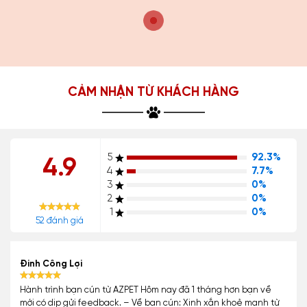
CẢM NHẬN TỪ KHÁCH HÀNG
5
92.3%
4.9
4
7.7%
3
0%
2
0%
1
0%
52 đánh giá
Đinh Công Lợi
Hành trình bạn cún từ AZPET Hôm nay đã 1 tháng hơn bạn về
mới có dịp gửi feedback. – Về bạn cún: Xinh xắn khoẻ mạnh từ