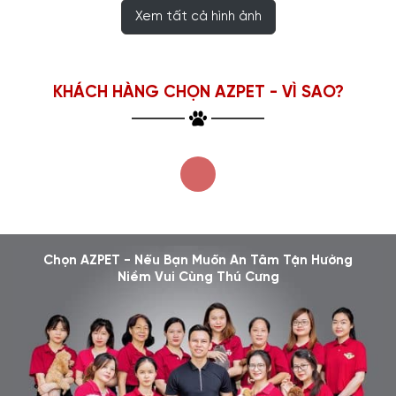
Xem tất cả hình ảnh
KHÁCH HÀNG CHỌN AZPET - VÌ SAO?
Chọn AZPET - Nếu Bạn Muốn An Tâm Tận Hưởng
Niềm Vui Cùng Thú Cưng