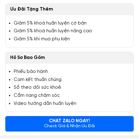
Ưu Đãi Tặng Thêm
Giảm 5% khoá huấn luyện cơ bản
Giảm 5% khoá huấn luyện nâng cao
Giảm 5% khi mua phụ kiện
Hồ Sơ Bao Gồm
Phiếu bảo hành
Cam kết thuần chủng
Sổ theo dõi sức khoẻ
Cẩm nang chăm sóc
Video hướng dẫn huấn luyện
CHAT ZALO NGAY!
Check Giá & Nhận Ưu Đãi