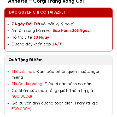
Annette – Corgi Trắng Vàng Cái
ĐẶC QUYỀN CHỈ CÓ TẠI AZPET
7 Ngày Đổi Trả
với bất kỳ lý do gì
An tâm song hành với
Bảo Hành 365 Ngày
Hỗ trợ y tế
30 Ngày
Đường dây khẩn cấp
24/7
Quà Tặng Đi Kèm
Thức ăn hạt
: Đảm bảo bé ăn quen thuộc, ngon
miệng
Thuốc dự phòng
: Điều trị các bệnh cơ bản
Gói khám sức khỏe tổng quát: 1 năm (trị giá
400.000đ
)
Gói tư vấn dinh dưỡng toàn diện: 1 năm (trị giá
500.000đ
)